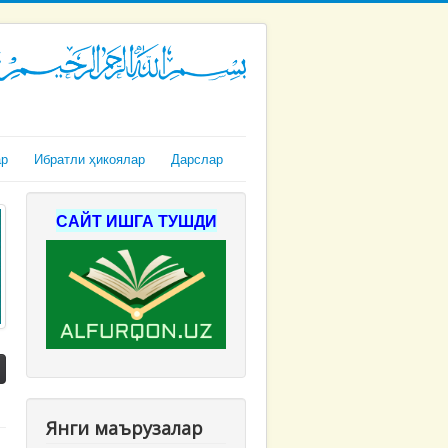
ар
Ибратли ҳикоялар
Дарслар
САЙТ ИШГА ТУШДИ
Янги маърузалар