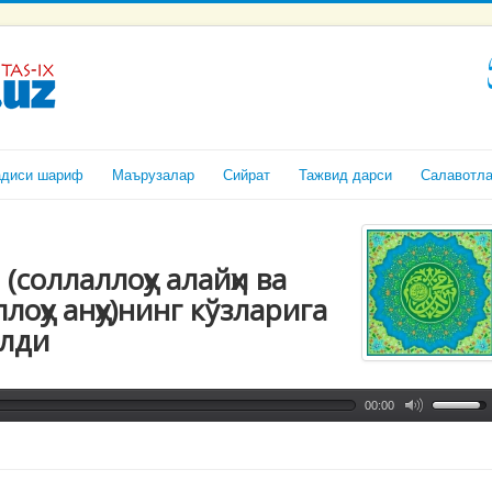
адиси шариф
Маърузалар
Сийрат
Тажвид дарси
Салавотл
(соллаллоҳу алайҳи ва
лоҳу анҳу)нинг кўзларига
алди
00:00