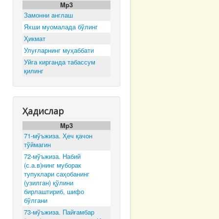
Mp3
Замонни англаш
Яхши муомалада бўлинг
Ҳикмат
Улуғларнинг муҳаббати
Уйга кирганда табассум
қилинг
Ҳадислар
Mp3
71-мўъжиза. Ҳеч қачон
тўймагин
72-мўъжиза. Набий
(с.а.в)нинг муборак
тупуклари саҳобанинг
(узилган) қўлини
бирлаштириб, шифо
бўлгани
73-мўъжиза. Пайғамбар