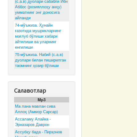
(с.а.в) дуолари сабабли Ибн
Аббос (розияллоҳу анҳу)
умматнинг энг доносига
айланди
74-мўъжиза. Ҳунайн
ғазотида мушрикларнинг
мағлуб бўлиши хабари
айтилиши ва уларнинг
енгилиши
75-мўъжиза. Набий (с.а.в)
дуолари билан пиширилган
таомнинг ҳозир бўлиши
Салавотлар
Mp3
Ма лана мавлан сива
Аллоҳ (Аммор Сарсар)
Ассаламу Алайка -
Эрназаров Даврон
Ассубҳу бада - Пирҳонов