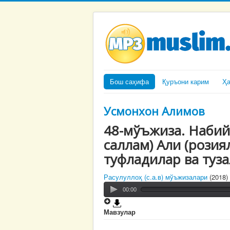
Бош саҳифа
Қуръони карим
Ҳ
Усмонхон Алимов
48-мўъжиза. Набий 
саллам) Али (розиял
туфладилар ва туз
Расулуллоҳ (с.а.в) мўъжизалари
(2018)
00:00
Мавзулар