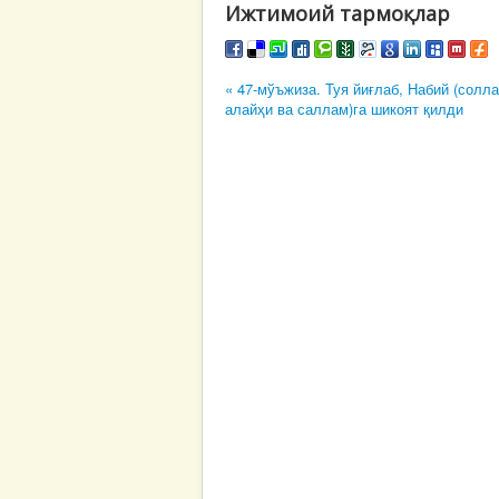
Ижтимоий тармоқлар
« 47-мўъжиза. Туя йиғлаб, Набий (солл
алайҳи ва саллам)га шикоят қилди