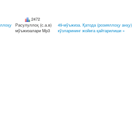
2472
аллоҳу
Расулуллоҳ (с.а.в)
49-мўъжиза. Қатода (розияллоҳу анҳу)
мўъжизалари Mp3
кўзларининг жойига қайтарилиши »