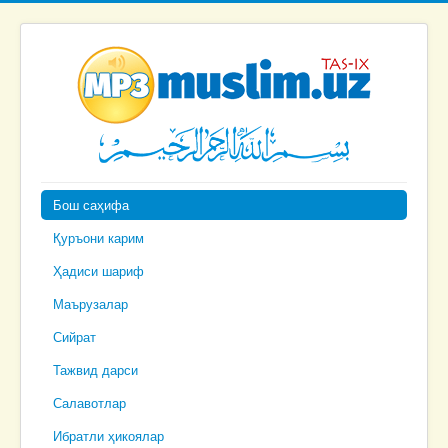
Бош саҳифа
Қуръони карим
Ҳадиси шариф
Маърузалар
Сийрат
Тажвид дарси
Салавотлар
Ибратли ҳикоялар