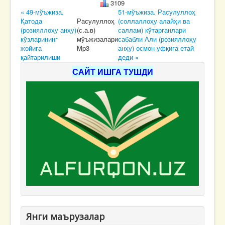
3109
« 49-мўъжиза.
51-мўъжиза. Расулуллоҳ
Қатода
Расулуллоҳ
(соллаллоҳу алайҳи ва
(розияллоҳу анҳу)
(с.а.в)
саллам) кўтарганлари
кўзларининг
мўъжизалари
сабабли Али (розияллоҳу
жойига
Mp3
анҳу) осмон уфқига етай
қайтарилиши
деди »
САЙТ ИШГА ТУШДИ
Янги маърузалар