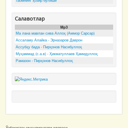
таомнинг ҳозир бўлиши
Салавотлар
Mp3
Ма лана мавлан сива Аллоҳ (Аммор Сарсар)
Ассаламу Алайка - Эрназаров Даврон
Ассубҳу бада - Пирҳонов Насибуллоҳ
Муҳаммад (с.а.в) - Ҳикматуллаев Ҳамидуллоҳ
Рамазон - Пирҳонов Насибуллоҳ
Ўзбекистон мусулмонлари идораси