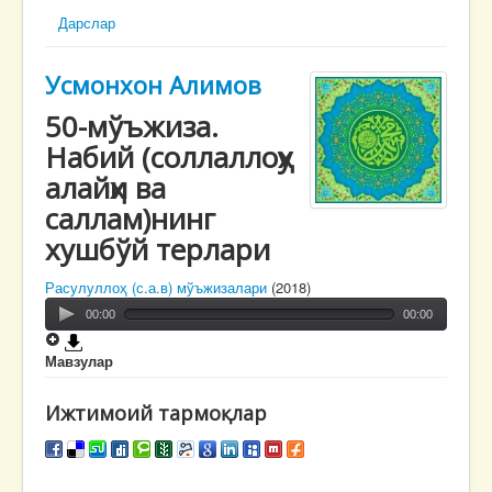
Дарслар
Усмонхон Алимов
50-мўъжиза.
Набий (соллаллоҳу
алайҳи ва
саллам)нинг
хушбўй терлари
Расулуллоҳ (с.а.в) мўъжизалари
(2018)
00:00
00:00
Мавзулар
Ижтимоий тармоқлар