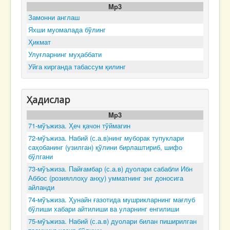
Mp3
Замонни англаш
Яхши муомалада бўлинг
Ҳикмат
Улуғларнинг муҳаббати
Уйга кирганда табассум қилинг
Ҳадислар
Mp3
71-мўъжиза. Ҳеч қачон тўймагин
72-мўъжиза. Набий (с.а.в)нинг муборак тупуклари
саҳобанинг (узилган) қўлини бирлаштириб, шифо
бўлгани
73-мўъжиза. Пайғамбар (с.а.в) дуолари сабабли Ибн
Аббос (розияллоҳу анҳу) умматнинг энг доносига
айланди
74-мўъжиза. Ҳунайн ғазотида мушрикларнинг мағлуб
бўлиши хабари айтилиши ва уларнинг енгилиши
75-мўъжиза. Набий (с.а.в) дуолари билан пиширилган