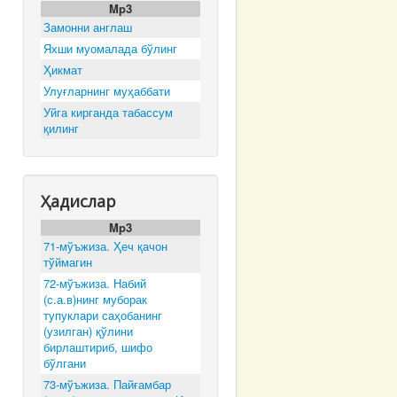
Mp3
Замонни англаш
Яхши муомалада бўлинг
Ҳикмат
Улуғларнинг муҳаббати
Уйга кирганда табассум
қилинг
Ҳадислар
Mp3
71-мўъжиза. Ҳеч қачон
тўймагин
72-мўъжиза. Набий
(с.а.в)нинг муборак
тупуклари саҳобанинг
(узилган) қўлини
бирлаштириб, шифо
бўлгани
73-мўъжиза. Пайғамбар