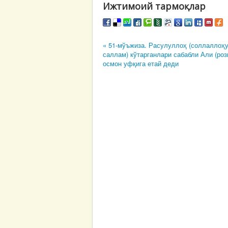
Ижтимоий тармоқлар
« 51-мўъжиза. Расулуллоҳ (соллаллоҳу
саллам) кўтарганлари сабабли Али (роз
осмон уфқига етай деди