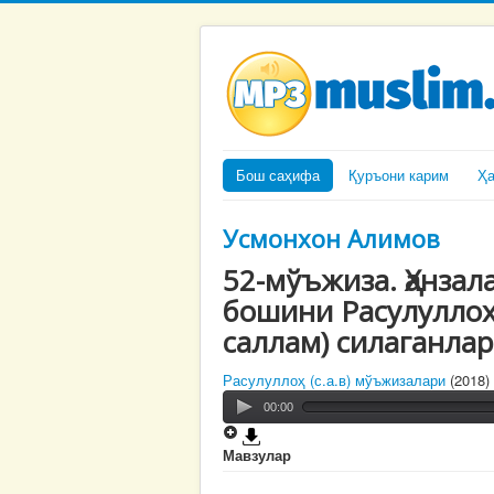
Бош саҳифа
Қуръони карим
Ҳ
Усмонхон Алимов
52-мўъжиза. Ҳанзал
бошини Расулуллоҳ
саллам) силаганла
Расулуллоҳ (с.а.в) мўъжизалари
(2018)
00:00
Мавзулар