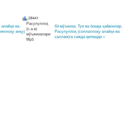
28441
Расулуллоҳ
 алайҳи ва
53-мўъжиза. Туя ва бошқа ҳайвонлар,
(с.а.в)
ияллоҳу анҳу)
Расулуллоҳ (соллаллоҳу алайҳи ва
мўъжизалари
саллам)га сажда қилишди »
Mp3