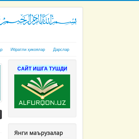
ар
Ибратли ҳикоялар
Дарслар
САЙТ ИШГА ТУШДИ
Янги маърузалар