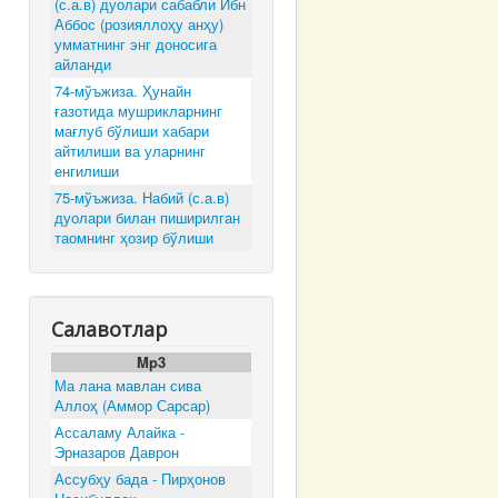
(с.а.в) дуолари сабабли Ибн
Аббос (розияллоҳу анҳу)
умматнинг энг доносига
айланди
74-мўъжиза. Ҳунайн
ғазотида мушрикларнинг
мағлуб бўлиши хабари
айтилиши ва уларнинг
енгилиши
75-мўъжиза. Набий (с.а.в)
дуолари билан пиширилган
таомнинг ҳозир бўлиши
Салавотлар
Mp3
Ма лана мавлан сива
Аллоҳ (Аммор Сарсар)
Ассаламу Алайка -
Эрназаров Даврон
Ассубҳу бада - Пирҳонов