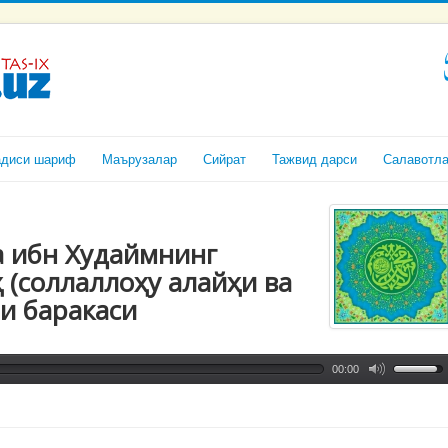
адиси шариф
Маърузалар
Сийрат
Тажвид дарси
Салавотл
а ибн Худаймнинг
 (соллаллоҳу алайҳи ва
ри баракаси
00:00