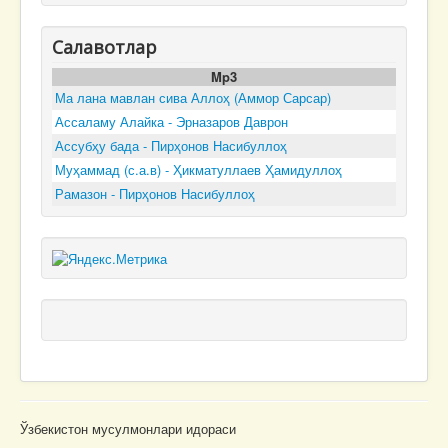
Салавотлар
Mp3
Ма лана мавлан сива Аллоҳ (Аммор Сарсар)
Ассаламу Алайка - Эрназаров Даврон
Ассубҳу бада - Пирҳонов Насибуллоҳ
Муҳаммад (с.а.в) - Ҳикматуллаев Ҳамидуллоҳ
Рамазон - Пирҳонов Насибуллоҳ
Ўзбекистон мусулмонлари идораси