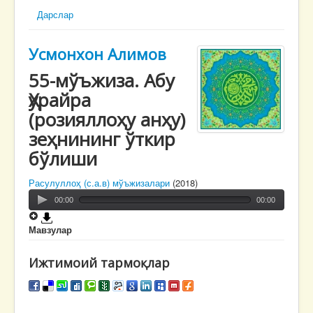
Дарслар
Усмонхон Алимов
55-мўъжиза. Абу
Ҳурайра
(розияллоҳу анҳу)
зеҳнининг ўткир
бўлиши
Расулуллоҳ (с.а.в) мўъжизалари
(2018)
00:00
00:00
Мавзулар
Ижтимоий тармоқлар