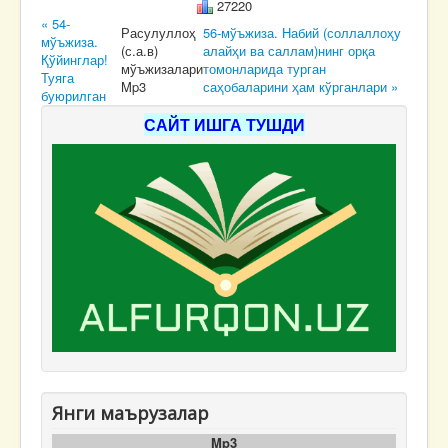
27220
« 54-
Расулуллоҳ
56-мўъжиза. Набий (соллаллоҳу
мўъжиза.
(с.а.в)
алайҳи ва саллам)нинг орқа
Қўйинглар!
мўъжизалари
томонларида турган
Туяга
Mp3
саҳобаларини ҳам кўрганлари »
буюрилган
САЙТ ИШГА ТУШДИ
Янги маърузалар
Mp3