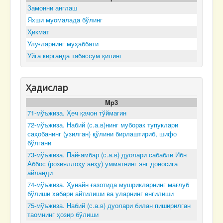
Замонни англаш
Яхши муомалада бўлинг
Ҳикмат
Улуғларнинг муҳаббати
Уйга кирганда табассум қилинг
Ҳадислар
Mp3
71-мўъжиза. Ҳеч қачон тўймагин
72-мўъжиза. Набий (с.а.в)нинг муборак тупуклари
саҳобанинг (узилган) қўлини бирлаштириб, шифо
бўлгани
73-мўъжиза. Пайғамбар (с.а.в) дуолари сабабли Ибн
Аббос (розияллоҳу анҳу) умматнинг энг доносига
айланди
74-мўъжиза. Ҳунайн ғазотида мушрикларнинг мағлуб
бўлиши хабари айтилиши ва уларнинг енгилиши
75-мўъжиза. Набий (с.а.в) дуолари билан пиширилган
таомнинг ҳозир бўлиши