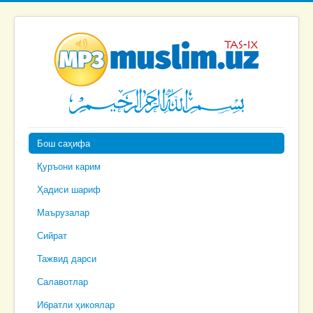
Бош саҳифа
Қуръони карим
Ҳадиси шариф
Маърузалар
Сийрат
Тажвид дарси
Салавотлар
Ибратли ҳикоялар