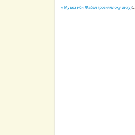
« Муъоз ибн Жабал (розияллоҳу анҳу)
С