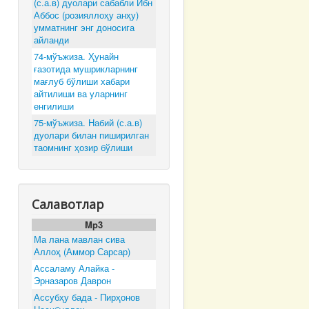
(с.а.в) дуолари сабабли Ибн
Аббос (розияллоҳу анҳу)
умматнинг энг доносига
айланди
74-мўъжиза. Ҳунайн
ғазотида мушрикларнинг
мағлуб бўлиши хабари
айтилиши ва уларнинг
енгилиши
75-мўъжиза. Набий (с.а.в)
дуолари билан пиширилган
таомнинг ҳозир бўлиши
Салавотлар
Mp3
Ма лана мавлан сива
Аллоҳ (Аммор Сарсар)
Ассаламу Алайка -
Эрназаров Даврон
Ассубҳу бада - Пирҳонов