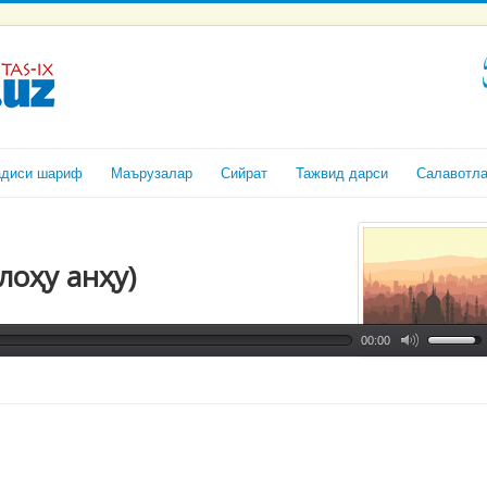
адиси шариф
Маърузалар
Сийрат
Тажвид дарси
Салавотл
лоҳу анҳу)
00:00