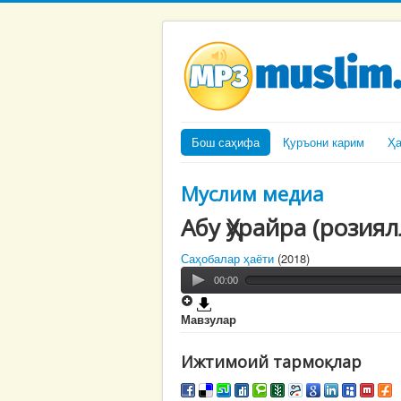
Бош саҳифа
Қуръони карим
Ҳ
Муслим медиа
Абу Ҳурайра (розиял
Саҳобалар ҳаёти
(2018)
00:00
Мавзулар
Ижтимоий тармоқлар