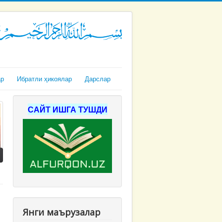
ар
Ибратли ҳикоялар
Дарслар
САЙТ ИШГА ТУШДИ
Янги маърузалар