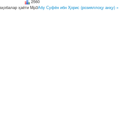
2560
аҳобалар ҳаёти Mp3
Абу Суфён ибн Ҳорис (розияллоҳу анҳу) »