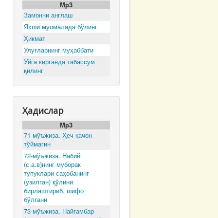
Mp3
Замонни англаш
Яхши муомалада бўлинг
Ҳикмат
Улуғларнинг муҳаббати
Уйга кирганда табассум
қилинг
Ҳадислар
Mp3
71-мўъжиза. Ҳеч қачон
тўймагин
72-мўъжиза. Набий
(с.а.в)нинг муборак
тупуклари саҳобанинг
(узилган) қўлини
бирлаштириб, шифо
бўлгани
73-мўъжиза. Пайғамбар