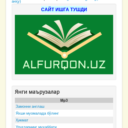
анҳу)
САЙТ ИШГА ТУШДИ
Янги маърузалар
Mp3
Замонни англаш
Яхши муомалада бўлинг
Ҳикмат
Улуғларнинг муҳаббати