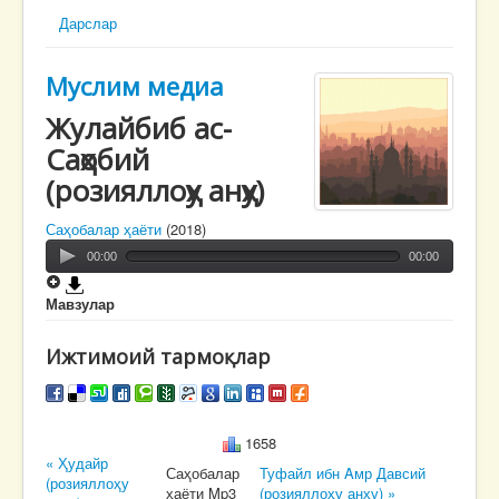
Дарслар
Муслим медиа
Жулайбиб ас-
Саҳобий
(розияллоҳу анҳу)
Саҳобалар ҳаёти
(2018)
00:00
00:00
Мавзулар
Ижтимоий тармоқлар
1658
« Ҳудайр
Саҳобалар
Туфайл ибн Aмр Давсий
(розияллоҳу
ҳаёти Mp3
(розияллоҳу анҳу) »