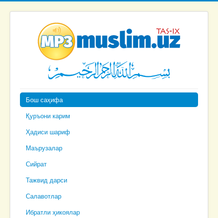
Бош саҳифа
Қуръони карим
Ҳадиси шариф
Маърузалар
Сийрат
Тажвид дарси
Салавотлар
Ибратли ҳикоялар