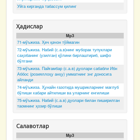
Уйга кирганда табассум қилинг
Ҳадислар
Mp3
71-мўъжиза. Ҳеч қачон тўймагин
72-мўъжиза. Набий (с.а.в)нинг муборак тупуклари
саҳобанинг (узилган) қўлини бирлаштириб, шифо
бўлгани
73-мўъжиза. Пайғамбар (с.а.в) дуолари сабабли Ибн
Аббос (розияллоҳу анҳу) умматнинг энг доносига
айланди
74-мўъжиза. Ҳунайн ғазотида мушрикларнинг мағлуб
бўлиши хабари айтилиши ва уларнинг енгилиши
75-мўъжиза. Набий (с.а.в) дуолари билан пиширилган
таомнинг ҳозир бўлиши
Салавотлар
Mp3