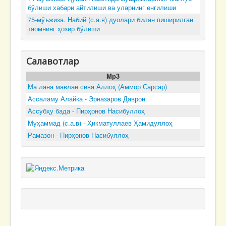
бўлиши хабари айтилиши ва уларнинг енгилиши
75-мўъжиза. Набий (с.а.в) дуолари билан пиширилган
таомнинг ҳозир бўлиши
Салавотлар
Mp3
Ма лана мавлан сива Аллоҳ (Аммор Сарсар)
Ассаламу Алайка - Эрназаров Даврон
Ассубҳу бада - Пирҳонов Насибуллоҳ
Муҳаммад (с.а.в) - Ҳикматуллаев Ҳамидуллоҳ
Рамазон - Пирҳонов Насибуллоҳ