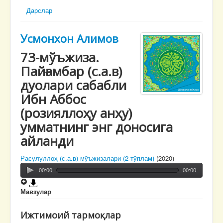
Дарслар
Усмонхон Алимов
73-мўъжиза.
Пайғамбар (с.а.в)
дуолари сабабли
Ибн Аббос
(розияллоҳу анҳу)
умматнинг энг доносига
айланди
Расулуллоҳ (с.а.в) мўъжизалари (2-тўплам)
(2020)
00:00
00:00
Мавзулар
Ижтимоий тармоқлар