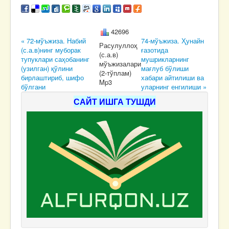
42696
« 72-мўъжиза. Набий
74-мўъжиза. Ҳунайн
Расулуллоҳ
(с.а.в)нинг муборак
ғазотида
(с.а.в)
тупуклари саҳобанинг
мушрикларнинг
мўъжизалари
(узилган) қўлини
мағлуб бўлиши
(2-тўплам)
бирлаштириб, шифо
хабари айтилиши ва
Mp3
бўлгани
уларнинг енгилиши »
САЙТ ИШГА ТУШДИ