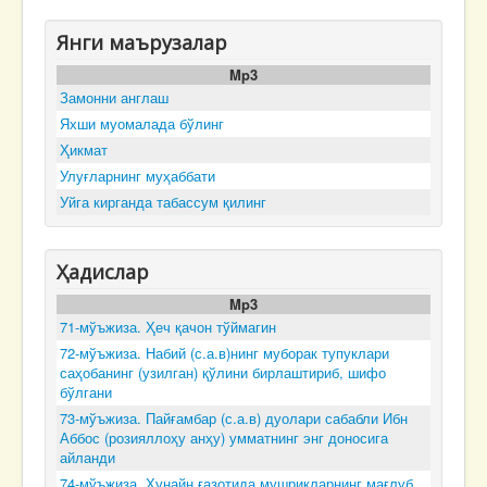
Янги маърузалар
Mp3
Замонни англаш
Яхши муомалада бўлинг
Ҳикмат
Улуғларнинг муҳаббати
Уйга кирганда табассум қилинг
Ҳадислар
Mp3
71-мўъжиза. Ҳеч қачон тўймагин
72-мўъжиза. Набий (с.а.в)нинг муборак тупуклари
саҳобанинг (узилган) қўлини бирлаштириб, шифо
бўлгани
73-мўъжиза. Пайғамбар (с.а.в) дуолари сабабли Ибн
Аббос (розияллоҳу анҳу) умматнинг энг доносига
айланди
74-мўъжиза. Ҳунайн ғазотида мушрикларнинг мағлуб