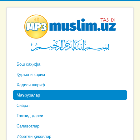
Бош саҳифа
Қуръони карим
Ҳадиси шариф
Маърузалар
Сийрат
Тажвид дарси
Салавотлар
Ибратли ҳикоялар