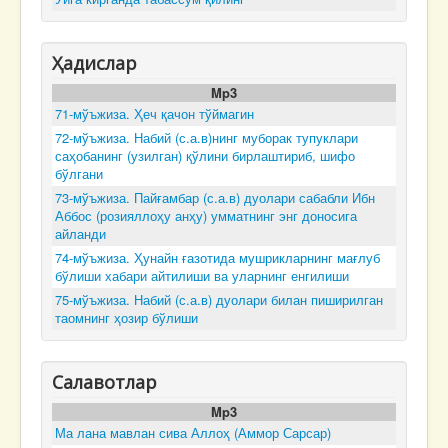
Ҳадислар
Mp3
71-мўъжиза. Ҳеч қачон тўймагин
72-мўъжиза. Набий (с.а.в)нинг муборак тупуклари
саҳобанинг (узилган) қўлини бирлаштириб, шифо
бўлгани
73-мўъжиза. Пайғамбар (с.а.в) дуолари сабабли Ибн
Аббос (розияллоҳу анҳу) умматнинг энг доносига
айланди
74-мўъжиза. Ҳунайн ғазотида мушрикларнинг мағлуб
бўлиши хабари айтилиши ва уларнинг енгилиши
75-мўъжиза. Набий (с.а.в) дуолари билан пиширилган
таомнинг ҳозир бўлиши
Салавотлар
Mp3
Ма лана мавлан сива Аллоҳ (Аммор Сарсар)