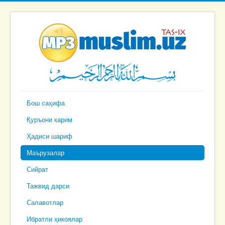
Бош саҳифа
Қуръони карим
Ҳадиси шариф
Маърузалар
Сийрат
Тажвид дарси
Салавотлар
Ибратли ҳикоялар