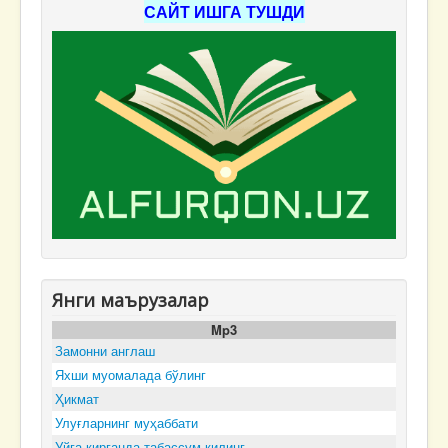
САЙТ ИШГА ТУШДИ
Янги маърузалар
Mp3
Замонни англаш
Яхши муомалада бўлинг
Ҳикмат
Улуғларнинг муҳаббати
Уйга кирганда табассум қилинг