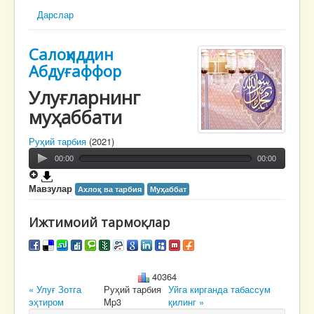
Дарслар
Салоҳиддин
Абдуғаффор
Улуғларнинг
муҳаббати
Руҳий тарбия
(2021)
00:00
00:00
Мавзулар
Ахлоқ ва тарбия
Муҳаббат
Ижтимоий тармоқлар
40364
« Улуғ Зотга
Руҳий тарбия
Уйга кирганда табассум
эҳтиром
Mp3
қилинг »