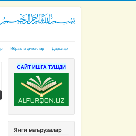
ар
Ибратли ҳикоялар
Дарслар
САЙТ ИШГА ТУШДИ
Янги маърузалар