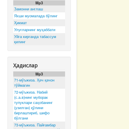
Mp3
Замонни англаш
Яхши муомалада бўлинг
Ҳикмат
Улуғларнинг муҳаббати
Уйга кирганда табассум
қилинг
Ҳадислар
Mp3
71-мўъжиза. Ҳеч қачон
тўймагин
72-мўъжиза. Набий
(с.а.в)нинг муборак
тупуклари саҳобанинг
(узилган) қўлини
бирлаштириб, шифо
бўлгани
73-мўъжиза. Пайғамбар