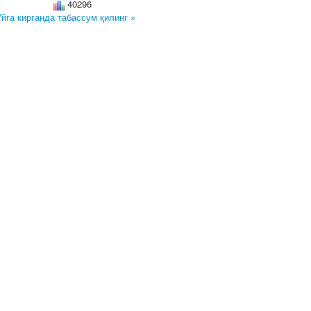
40296
Уйга кирганда табассум қилинг »