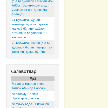
(с.а.в) дуолари сабабли Ибн
Аббос (розияллоҳу анҳу)
умматнинг энг доносига
айланди
74-мўъжиза. Ҳунайн
ғазотида мушрикларнинг
мағлуб бўлиши хабари
айтилиши ва уларнинг
енгилиши
75-мўъжиза. Набий (с.а.в)
дуолари билан пиширилган
таомнинг ҳозир бўлиши
Салавотлар
Mp3
Ма лана мавлан сива
Аллоҳ (Аммор Сарсар)
Ассаламу Алайка -
Эрназаров Даврон
Ассубҳу бада - Пирҳонов