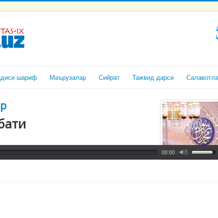
адиси шариф
Маърузалар
Сийрат
Тажвид дарси
Салавотл
ор
бати
00:00