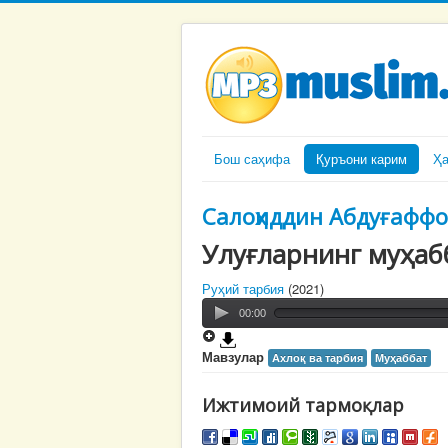
Бош саҳифа
Қуръони карим
Ҳ
Салоҳиддин Абдуғафф
Улуғларнинг муҳаб
Руҳий тарбия
(2021)
00:00
Мавзулар
Ахлоқ ва тарбия
Муҳаббат
Ижтимоий тармоқлар