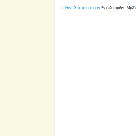
« Улуғ Зотга эҳтиром
Руҳий тарбия Mp3