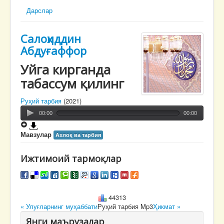
Дарслар
Салоҳиддин
Абдуғаффор
Уйга кирганда
табассум қилинг
Руҳий тарбия
(2021)
00:00
00:00
Мавзулар
Ахлоқ ва тарбия
Ижтимоий тармоқлар
44313
« Улуғларнинг муҳаббати
Руҳий тарбия Mp3
Ҳикмат »
Янги маърузалар