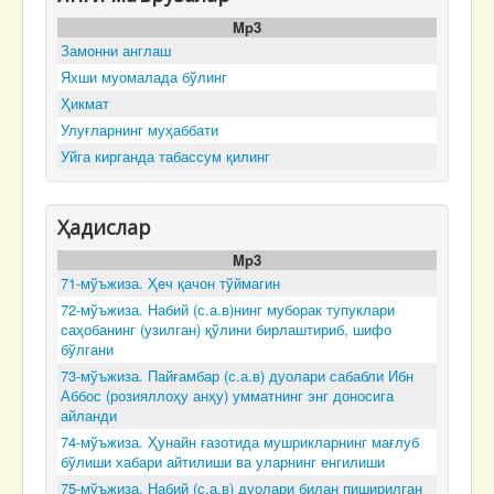
Mp3
Замонни англаш
Яхши муомалада бўлинг
Ҳикмат
Улуғларнинг муҳаббати
Уйга кирганда табассум қилинг
Ҳадислар
Mp3
71-мўъжиза. Ҳеч қачон тўймагин
72-мўъжиза. Набий (с.а.в)нинг муборак тупуклари
саҳобанинг (узилган) қўлини бирлаштириб, шифо
бўлгани
73-мўъжиза. Пайғамбар (с.а.в) дуолари сабабли Ибн
Аббос (розияллоҳу анҳу) умматнинг энг доносига
айланди
74-мўъжиза. Ҳунайн ғазотида мушрикларнинг мағлуб
бўлиши хабари айтилиши ва уларнинг енгилиши
75-мўъжиза. Набий (с.а.в) дуолари билан пиширилган