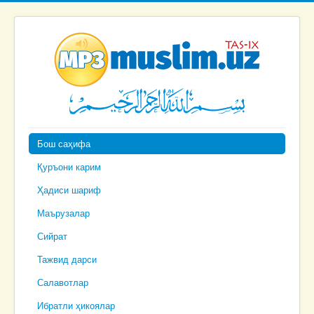
Бош саҳифа
Қуръони карим
Ҳадиси шариф
Маърузалар
Сийрат
Тажвид дарси
Салавотлар
Ибратли ҳикоялар