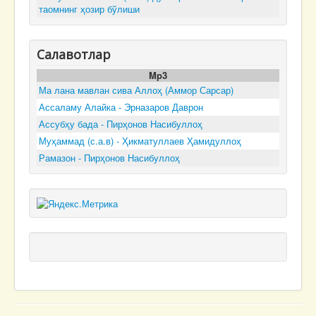
таомнинг ҳозир бўлиши
Салавотлар
Mp3
Ма лана мавлан сива Аллоҳ (Аммор Сарсар)
Ассаламу Алайка - Эрназаров Даврон
Ассубҳу бада - Пирҳонов Насибуллоҳ
Муҳаммад (с.а.в) - Ҳикматуллаев Ҳамидуллоҳ
Рамазон - Пирҳонов Насибуллоҳ