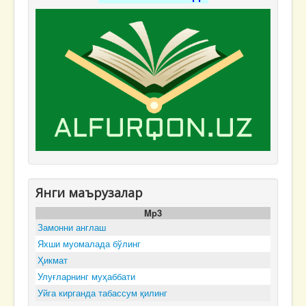
Янги маърузалар
Mp3
Замонни англаш
Яхши муомалада бўлинг
Ҳикмат
Улуғларнинг муҳаббати
Уйга кирганда табассум қилинг