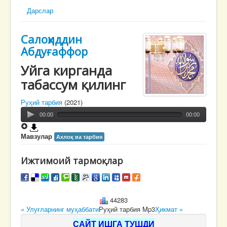
Дарслар
Салоҳиддин
Абдуғаффор
Уйга кирганда
табассум қилинг
Руҳий тарбия
(2021)
00:00
00:00
Мавзулар
Ахлоқ ва тарбия
Ижтимоий тармоқлар
44283
« Улуғларнинг муҳаббати
Руҳий тарбия Mp3
Ҳикмат »
САЙТ ИШГА ТУШДИ