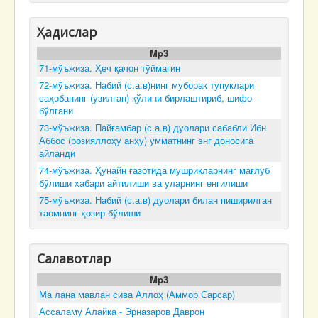
Ҳадислар
Mp3
71-мўъжиза. Ҳеч қачон тўймагин
72-мўъжиза. Набий (с.а.в)нинг муборак тупуклари
саҳобанинг (узилган) қўлини бирлаштириб, шифо
бўлгани
73-мўъжиза. Пайғамбар (с.а.в) дуолари сабабли Ибн
Аббос (розияллоҳу анҳу) умматнинг энг доносига
айланди
74-мўъжиза. Ҳунайн ғазотида мушрикларнинг мағлуб
бўлиши хабари айтилиши ва уларнинг енгилиши
75-мўъжиза. Набий (с.а.в) дуолари билан пиширилган
таомнинг ҳозир бўлиши
Салавотлар
Mp3
Ма лана мавлан сива Аллоҳ (Аммор Сарсар)
Ассаламу Алайка - Эрназаров Даврон