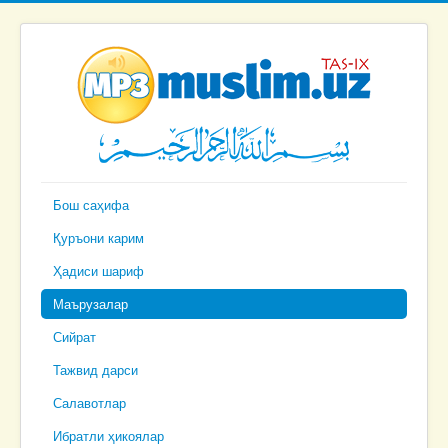
Бош саҳифа
Қуръони карим
Ҳадиси шариф
Маърузалар
Сийрат
Тажвид дарси
Салавотлар
Ибратли ҳикоялар