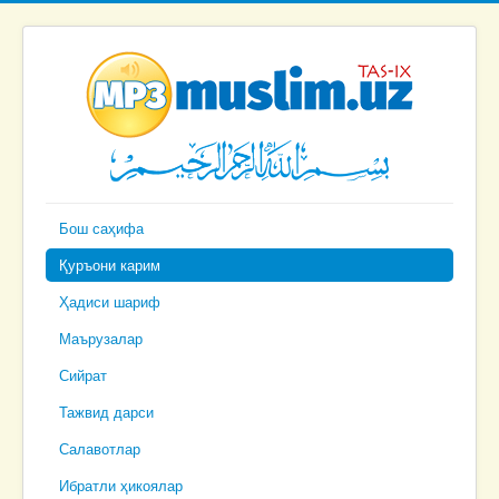
Бош саҳифа
Қуръони карим
Ҳадиси шариф
Маърузалар
Сийрат
Тажвид дарси
Салавотлар
Ибратли ҳикоялар