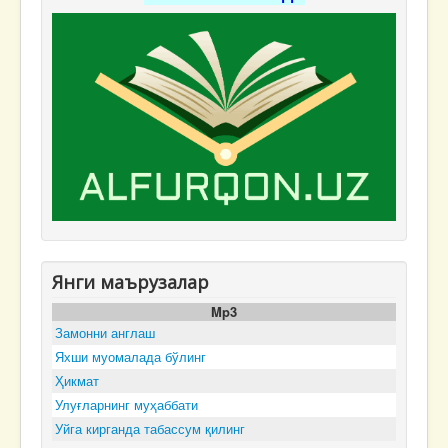
Янги маърузалар
Mp3
Замонни англаш
Яхши муомалада бўлинг
Ҳикмат
Улуғларнинг муҳаббати
Уйга кирганда табассум қилинг