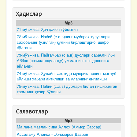
Ҳадислар
Mp3
71-мўъжиза. Ҳеч қачон тўймагин
72-мўъжиза. Набий (с.а.в)нинг муборак тупуклари
саҳобанинг (узилган) қўлини бирлаштириб, шифо
бўлгани
73-мўъжиза. Пайғамбар (с.а.в) дуолари сабабли Ибн
Аббос (розияллоҳу анҳу) умматнинг энг доносига
айланди
74-мўъжиза. Ҳунайн ғазотида мушрикларнинг мағлуб
бўлиши хабари айтилиши ва уларнинг енгилиши
75-мўъжиза. Набий (с.а.в) дуолари билан пиширилган
таомнинг ҳозир бўлиши
Салавотлар
Mp3
Ма лана мавлан сива Аллоҳ (Аммор Сарсар)
Ассаламу Алайка - Эрназаров Даврон