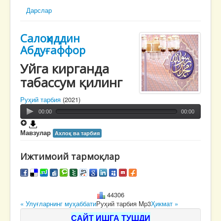
Дарслар
Салоҳиддин
Абдуғаффор
Уйга кирганда
табассум қилинг
Руҳий тарбия
(2021)
00:00
00:00
Мавзулар
Ахлоқ ва тарбия
Ижтимоий тармоқлар
44306
« Улуғларнинг муҳаббати
Руҳий тарбия Mp3
Ҳикмат »
САЙТ ИШГА ТУШДИ