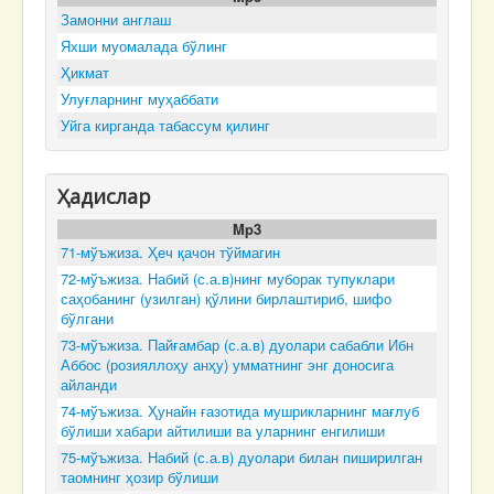
Замонни англаш
Яхши муомалада бўлинг
Ҳикмат
Улуғларнинг муҳаббати
Уйга кирганда табассум қилинг
Ҳадислар
Mp3
71-мўъжиза. Ҳеч қачон тўймагин
72-мўъжиза. Набий (с.а.в)нинг муборак тупуклари
саҳобанинг (узилган) қўлини бирлаштириб, шифо
бўлгани
73-мўъжиза. Пайғамбар (с.а.в) дуолари сабабли Ибн
Аббос (розияллоҳу анҳу) умматнинг энг доносига
айланди
74-мўъжиза. Ҳунайн ғазотида мушрикларнинг мағлуб
бўлиши хабари айтилиши ва уларнинг енгилиши
75-мўъжиза. Набий (с.а.в) дуолари билан пиширилган
таомнинг ҳозир бўлиши