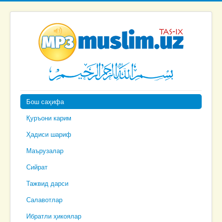
Бош саҳифа
Қуръони карим
Ҳадиси шариф
Маърузалар
Сийрат
Тажвид дарси
Салавотлар
Ибратли ҳикоялар