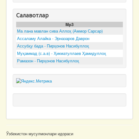
Салавотлар
Mp3
Ма лана мавлан сива Аллоҳ (Аммор Сарсар)
Ассаламу Алайка - Эрназаров Даврон
Ассубҳу бада - Пирҳонов Насибуллоҳ
Муҳаммад (с.а.в) - Ҳикматуллаев Ҳамидуллоҳ
Рамазон - Пирҳонов Насибуллоҳ
Ўзбекистон мусулмонлари идораси