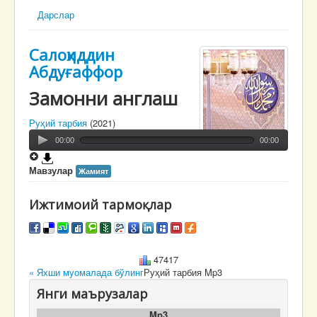
Дарслар
Салоҳиддин
Абдуғаффор
Замонни англаш
Руҳий тарбия
(2021)
00:00
00:00
Мавзулар
Жамият
Ижтимоий тармоқлар
47417
« Яхши муомалада бўлинг
Руҳий тарбия Mp3
Янги маърузалар
Mp3