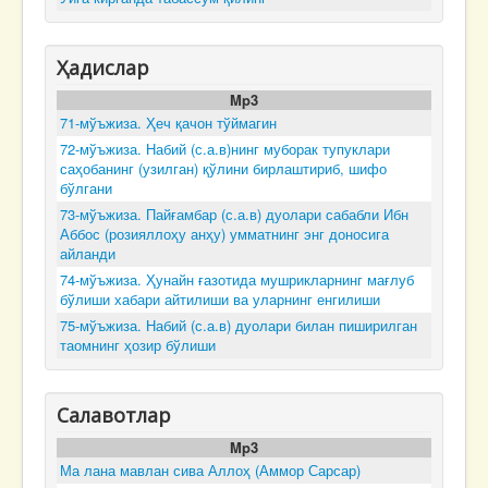
Ҳадислар
Mp3
71-мўъжиза. Ҳеч қачон тўймагин
72-мўъжиза. Набий (с.а.в)нинг муборак тупуклари
саҳобанинг (узилган) қўлини бирлаштириб, шифо
бўлгани
73-мўъжиза. Пайғамбар (с.а.в) дуолари сабабли Ибн
Аббос (розияллоҳу анҳу) умматнинг энг доносига
айланди
74-мўъжиза. Ҳунайн ғазотида мушрикларнинг мағлуб
бўлиши хабари айтилиши ва уларнинг енгилиши
75-мўъжиза. Набий (с.а.в) дуолари билан пиширилган
таомнинг ҳозир бўлиши
Салавотлар
Mp3
Ма лана мавлан сива Аллоҳ (Аммор Сарсар)