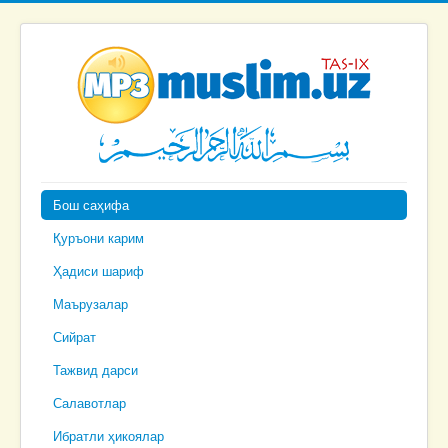
Бош саҳифа
Қуръони карим
Ҳадиси шариф
Маърузалар
Сийрат
Тажвид дарси
Салавотлар
Ибратли ҳикоялар