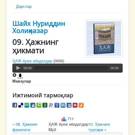
Дарслар
Шайх Нуриддин
Холиқназар
09. Ҳaжнинг
ҳикмaти
ҲАЖ буюк ибодатдир
(0000)
00:00
00:00
Мавзулар
Ижтимоий тармоқлар
711
« 08. Ҳaжнинг
ҲАЖ буюк ибодатдир
10. Ҳaжнинг
фaзилaти
Mp3
турлaри »