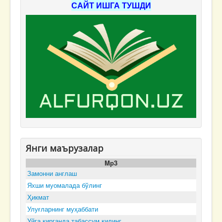
САЙТ ИШГА ТУШДИ
Янги маърузалар
Mp3
Замонни англаш
Яхши муомалада бўлинг
Ҳикмат
Улуғларнинг муҳаббати
Уйга кирганда табассум қилинг