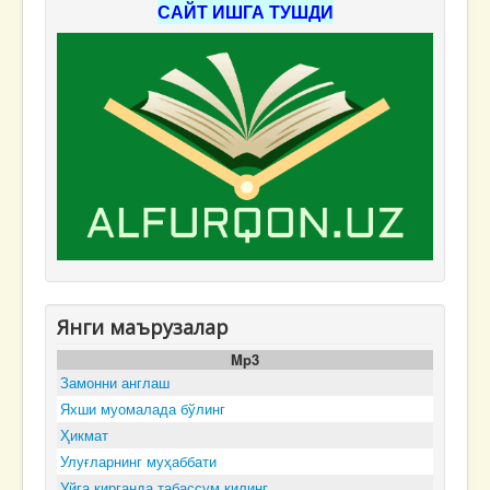
САЙТ ИШГА ТУШДИ
Янги маърузалар
Mp3
Замонни англаш
Яхши муомалада бўлинг
Ҳикмат
Улуғларнинг муҳаббати
Уйга кирганда табассум қилинг