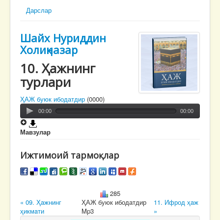
Дарслар
Шайх Нуриддин
Холиқназар
10. Ҳaжнинг
турлaри
ҲАЖ буюк ибодатдир
(0000)
00:00
00:00
Мавзулар
Ижтимоий тармоқлар
285
« 09. Ҳaжнинг
ҲАЖ буюк ибодатдир
11. Ифрод ҳaж
ҳикмaти
Mp3
»