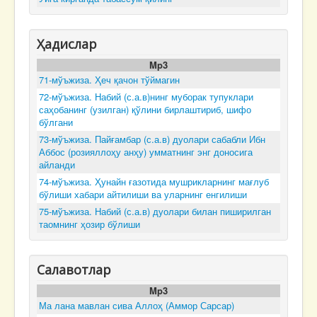
Ҳадислар
Mp3
71-мўъжиза. Ҳеч қачон тўймагин
72-мўъжиза. Набий (с.а.в)нинг муборак тупуклари
саҳобанинг (узилган) қўлини бирлаштириб, шифо
бўлгани
73-мўъжиза. Пайғамбар (с.а.в) дуолари сабабли Ибн
Аббос (розияллоҳу анҳу) умматнинг энг доносига
айланди
74-мўъжиза. Ҳунайн ғазотида мушрикларнинг мағлуб
бўлиши хабари айтилиши ва уларнинг енгилиши
75-мўъжиза. Набий (с.а.в) дуолари билан пиширилган
таомнинг ҳозир бўлиши
Салавотлар
Mp3
Ма лана мавлан сива Аллоҳ (Аммор Сарсар)