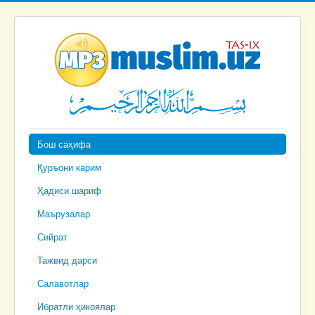
Бош саҳифа
Қуръони карим
Ҳадиси шариф
Маърузалар
Сийрат
Тажвид дарси
Салавотлар
Ибратли ҳикоялар