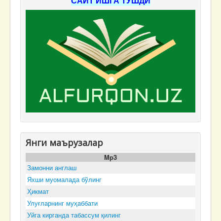
САЙТ ИШГА ТУШДИ
Янги маърузалар
Mp3
Замонни англаш
Яхши муомалада бўлинг
Ҳикмат
Улуғларнинг муҳаббати
Уйга кирганда табассум қилинг