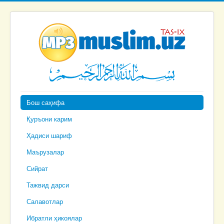
Бош саҳифа
Қуръони карим
Ҳадиси шариф
Маърузалар
Сийрат
Тажвид дарси
Салавотлар
Ибратли ҳикоялар