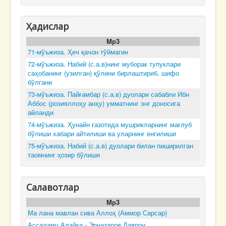
Ҳадислар
Mp3
71-мўъжиза. Ҳеч қачон тўймагин
72-мўъжиза. Набий (с.а.в)нинг муборак тупуклари
саҳобанинг (узилган) қўлини бирлаштириб, шифо
бўлгани
73-мўъжиза. Пайғамбар (с.а.в) дуолари сабабли Ибн
Аббос (розияллоҳу анҳу) умматнинг энг доносига
айланди
74-мўъжиза. Ҳунайн ғазотида мушрикларнинг мағлуб
бўлиши хабари айтилиши ва уларнинг енгилиши
75-мўъжиза. Набий (с.а.в) дуолари билан пиширилган
таомнинг ҳозир бўлиши
Салавотлар
Mp3
Ма лана мавлан сива Аллоҳ (Аммор Сарсар)
Ассаламу Алайка - Эрназаров Даврон