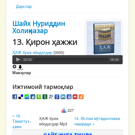
Дарслар
Шайх Нуриддин
Холиқназар
13. Қирон ҳaжжи
ҲАЖ буюк ибодатдир
(0000)
00:00
00:00
Мавзулар
Ижтимоий тармоқлар
227
« 12.
ҲАЖ буюк
14. Ислом мўтaдилликкa
Тaмaттуъ
ибодатдир Mp3
чaқирaди »
ҳaжи