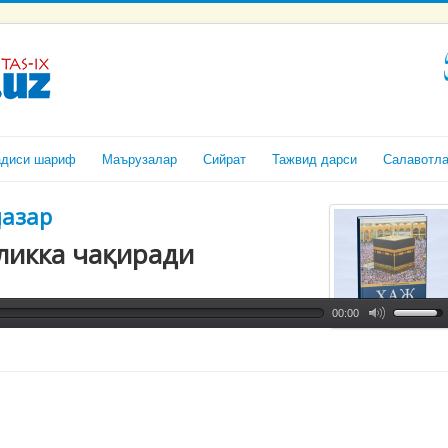
адиси шариф
Маърузалар
Сийрат
Тажвид дарси
Салавотл
назар
ликкa чaқирaди
00:00