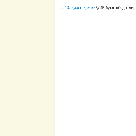
« 13. Қирон ҳaжжи
ҲАЖ буюк ибодатдир