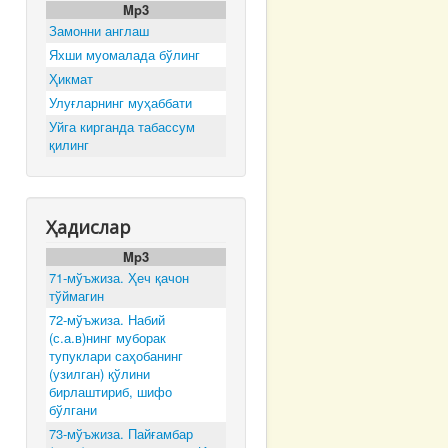
Mp3
Замонни англаш
Яхши муомалада бўлинг
Ҳикмат
Улуғларнинг муҳаббати
Уйга кирганда табассум
қилинг
Ҳадислар
Mp3
71-мўъжиза. Ҳеч қачон
тўймагин
72-мўъжиза. Набий
(с.а.в)нинг муборак
тупуклари саҳобанинг
(узилган) қўлини
бирлаштириб, шифо
бўлгани
73-мўъжиза. Пайғамбар