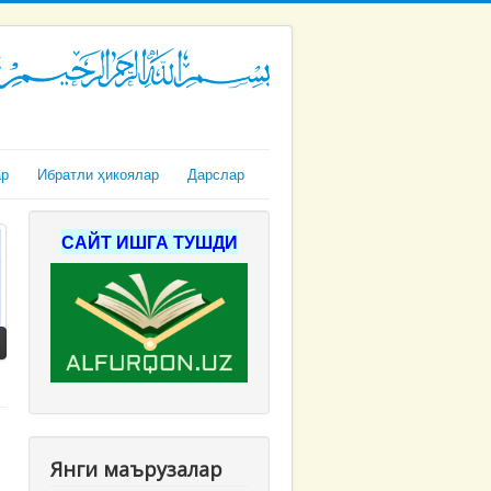
ар
Ибратли ҳикоялар
Дарслар
САЙТ ИШГА ТУШДИ
Янги маърузалар