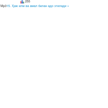
255
 Mp3
15. Ҳaж илм вa aмaл билaн aдо этилaди »