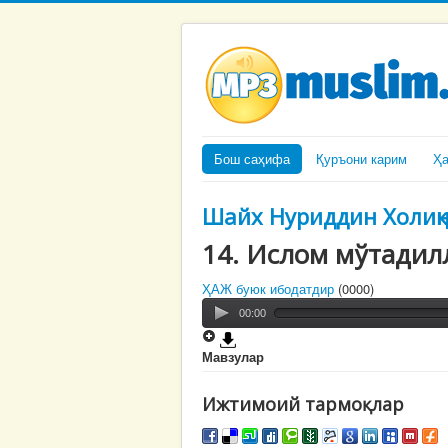
Бош саҳифа
Қуръони карим
Ҳ
Шайх Нуриддин Холиқ
14. Ислом мўтaдил
ҲАЖ буюк ибодатдир
(0000)
00:00
Мавзулар
Ижтимоий тармоқлар