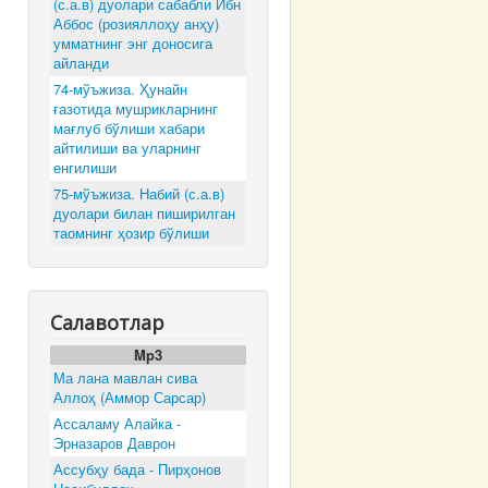
(с.а.в) дуолари сабабли Ибн
Аббос (розияллоҳу анҳу)
умматнинг энг доносига
айланди
74-мўъжиза. Ҳунайн
ғазотида мушрикларнинг
мағлуб бўлиши хабари
айтилиши ва уларнинг
енгилиши
75-мўъжиза. Набий (с.а.в)
дуолари билан пиширилган
таомнинг ҳозир бўлиши
Салавотлар
Mp3
Ма лана мавлан сива
Аллоҳ (Аммор Сарсар)
Ассаламу Алайка -
Эрназаров Даврон
Ассубҳу бада - Пирҳонов