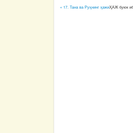
« 17. Тана ва Руҳнинг ҳажи
ҲАЖ буюк и