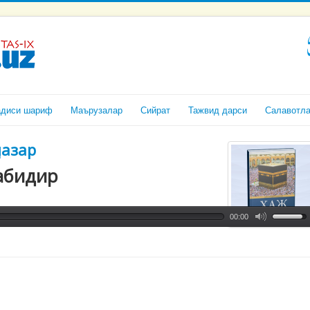
адиси шариф
Маърузалар
Сийрат
Тажвид дарси
Салавотл
назар
табидир
00:00