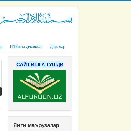
ар
Ибратли ҳикоялар
Дарслар
САЙТ ИШГА ТУШДИ
Янги маърузалар