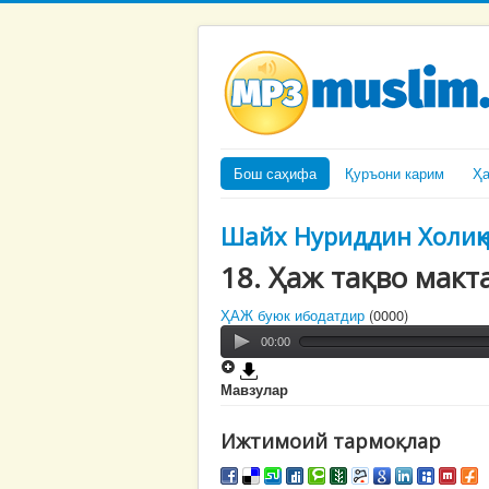
Бош саҳифа
Қуръони карим
Ҳ
Шайх Нуриддин Холиқ
18. Ҳаж тақво мак
ҲАЖ буюк ибодатдир
(0000)
00:00
Мавзулар
Ижтимоий тармоқлар