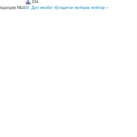
234
бодатдир Mp3
20. Дуо ижобат бўладиган муборак жойлар »