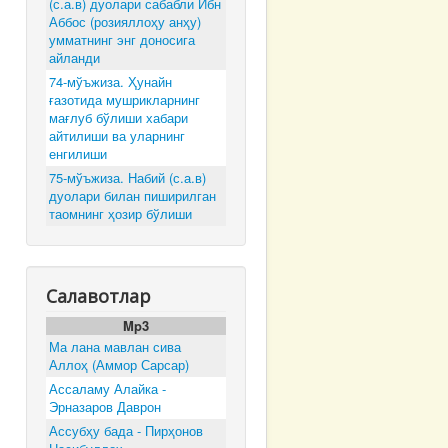
(с.а.в) дуолари сабабли Ибн
Аббос (розияллоҳу анҳу)
умматнинг энг доносига
айланди
74-мўъжиза. Ҳунайн
ғазотида мушрикларнинг
мағлуб бўлиши хабари
айтилиши ва уларнинг
енгилиши
75-мўъжиза. Набий (с.а.в)
дуолари билан пиширилган
таомнинг ҳозир бўлиши
Салавотлар
Mp3
Ма лана мавлан сива
Аллоҳ (Аммор Сарсар)
Ассаламу Алайка -
Эрназаров Даврон
Ассубҳу бада - Пирҳонов