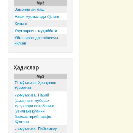
Mp3
Замонни англаш
Яхши муомалада бўлинг
Ҳикмат
Улуғларнинг муҳаббати
Уйга кирганда табассум
қилинг
Ҳадислар
Mp3
71-мўъжиза. Ҳеч қачон
тўймагин
72-мўъжиза. Набий
(с.а.в)нинг муборак
тупуклари саҳобанинг
(узилган) қўлини
бирлаштириб, шифо
бўлгани
73-мўъжиза. Пайғамбар