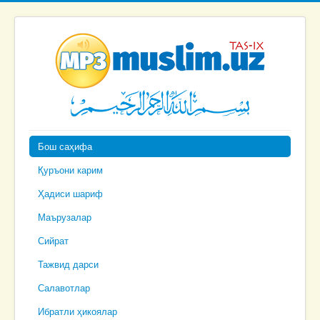
Бош саҳифа
Қуръони карим
Ҳадиси шариф
Маърузалар
Сийрат
Тажвид дарси
Салавотлар
Ибратли ҳикоялар