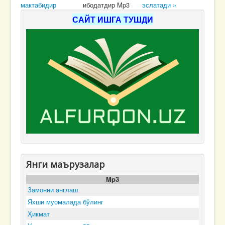
мактабидир
ибодатдир Mp3
эслатади »
САЙТ ИШГА ТУШДИ
Янги маърузалар
Mp3
Замонни англаш
Яхши муомалада бўлинг
Ҳикмат