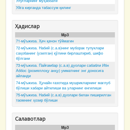
Улуғларнинг муҳаббати
Уйга кирганда табассум қилинг
Ҳадислар
Mp3
71-мўъжиза. Ҳеч қачон тўймагин
72-мўъжиза. Набий (с.а.в)нинг муборак тупуклари
саҳобанинг (узилган) қўлини бирлаштириб, шифо
бўлгани
73-мўъжиза. Пайғамбар (с.а.в) дуолари сабабли Ибн
Аббос (розияллоҳу анҳу) умматнинг энг доносига
айланди
74-мўъжиза. Ҳунайн ғазотида мушрикларнинг мағлуб
бўлиши хабари айтилиши ва уларнинг енгилиши
75-мўъжиза. Набий (с.а.в) дуолари билан пиширилган
таомнинг ҳозир бўлиши
Салавотлар
Mp3