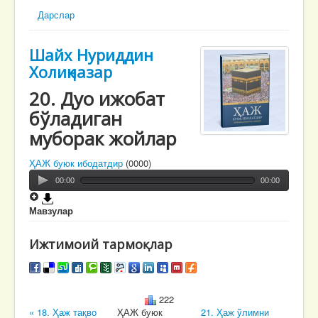
Дарслар
Шайх Нуриддин
Холиқназар
20. Дуо ижобат
бўладиган
муборак жойлар
ҲАЖ буюк ибодатдир
(0000)
00:00
00:00
Мавзулар
Ижтимоий тармоқлар
222
« 18. Ҳаж тақво
ҲАЖ буюк
21. Ҳаж ўлимни