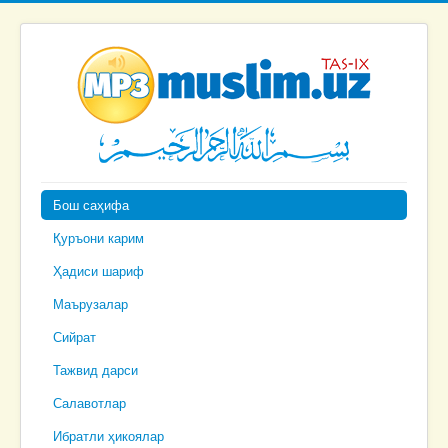
Бош саҳифа
Қуръони карим
Ҳадиси шариф
Маърузалар
Сийрат
Тажвид дарси
Салавотлар
Ибратли ҳикоялар