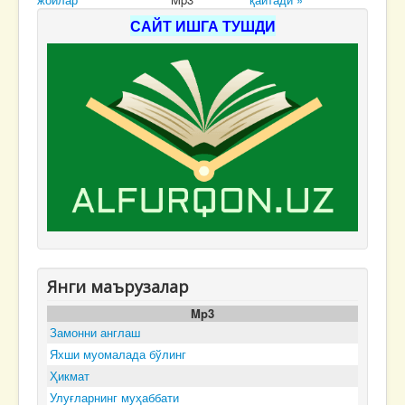
САЙТ ИШГА ТУШДИ
Янги маърузалар
Mp3
Замонни англаш
Яхши муомалада бўлинг
Ҳикмат
Улуғларнинг муҳаббати