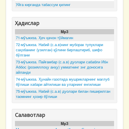
Уйга кирганда табассум қилинг
Ҳадислар
Mp3
71-мўъжиза. Ҳеч қачон тўймагин
72-мўъжиза. Набий (с.а.в)нинг муборак тупуклари
саҳобанинг (узилган) қўлини бирлаштириб, шифо
бўлгани
73-мўъжиза. Пайғамбар (с.а.в) дуолари сабабли Ибн
Аббос (розияллоҳу анҳу) умматнинг энг доносига
айланди
74-мўъжиза. Ҳунайн ғазотида мушрикларнинг мағлуб
бўлиши хабари айтилиши ва уларнинг енгилиши
75-мўъжиза. Набий (с.а.в) дуолари билан пиширилган
таомнинг ҳозир бўлиши
Салавотлар
Mp3