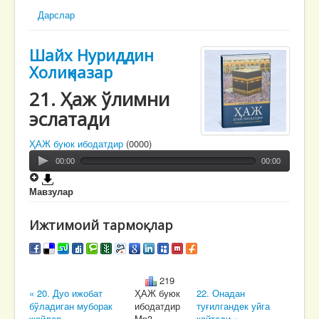
Дарслар
Шайх Нуриддин
Холиқназар
21. Ҳаж ўлимни
эслатади
ҲАЖ буюк ибодатдир
(0000)
00:00
00:00
Мавзулар
Ижтимоий тармоқлар
219
« 20. Дуо ижобат
ҲАЖ буюк
22. Онадан
бўладиган муборак
ибодатдир
туғилгандек уйга
жойлар
Mp3
қайтади »