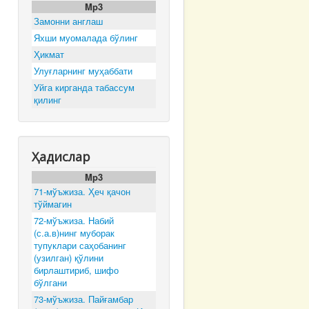
Mp3
Замонни англаш
Яхши муомалада бўлинг
Ҳикмат
Улуғларнинг муҳаббати
Уйга кирганда табассум
қилинг
Ҳадислар
Mp3
71-мўъжиза. Ҳеч қачон
тўймагин
72-мўъжиза. Набий
(с.а.в)нинг муборак
тупуклари саҳобанинг
(узилган) қўлини
бирлаштириб, шифо
бўлгани
73-мўъжиза. Пайғамбар