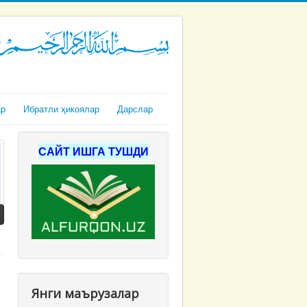
ар
Ибратли ҳикоялар
Дарслар
САЙТ ИШГА ТУШДИ
Янги маърузалар