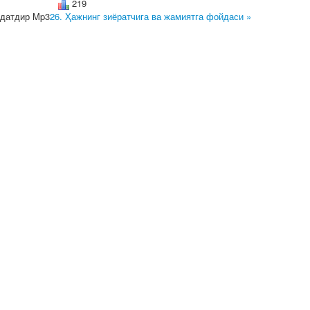
219
датдир Mp3
26. Ҳажнинг зиёратчига ва жамиятга фойдаси »