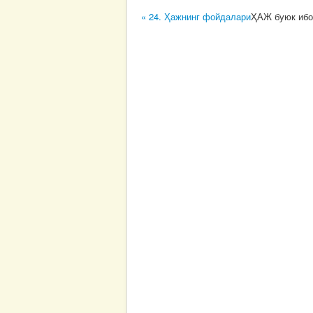
« 24. Ҳажнинг фойдалари
ҲАЖ буюк ибо