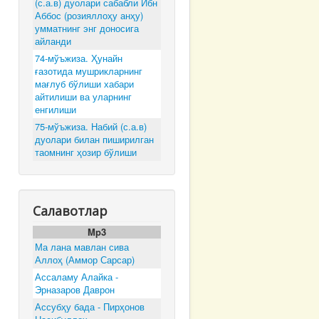
(с.а.в) дуолари сабабли Ибн
Аббос (розияллоҳу анҳу)
умматнинг энг доносига
айланди
74-мўъжиза. Ҳунайн
ғазотида мушрикларнинг
мағлуб бўлиши хабари
айтилиши ва уларнинг
енгилиши
75-мўъжиза. Набий (с.а.в)
дуолари билан пиширилган
таомнинг ҳозир бўлиши
Салавотлар
Mp3
Ма лана мавлан сива
Аллоҳ (Аммор Сарсар)
Ассаламу Алайка -
Эрназаров Даврон
Ассубҳу бада - Пирҳонов