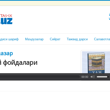
адиси шариф
Маърузалар
Сийрат
Тажвид дарси
Салавотл
назар
й фойдалари
00:00