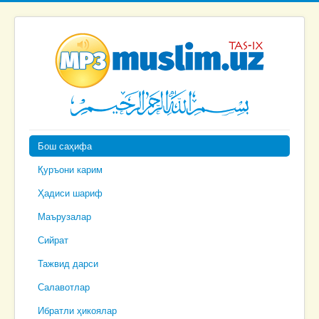
Бош саҳифа
Қуръони карим
Ҳадиси шариф
Маърузалар
Сийрат
Тажвид дарси
Салавотлар
Ибратли ҳикоялар