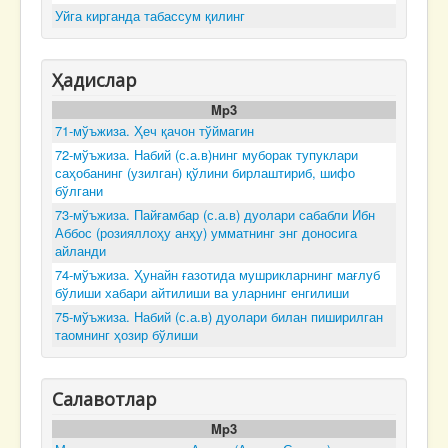
Уйга кирганда табассум қилинг
Ҳадислар
Mp3
71-мўъжиза. Ҳеч қачон тўймагин
72-мўъжиза. Набий (с.а.в)нинг муборак тупуклари
саҳобанинг (узилган) қўлини бирлаштириб, шифо
бўлгани
73-мўъжиза. Пайғамбар (с.а.в) дуолари сабабли Ибн
Аббос (розияллоҳу анҳу) умматнинг энг доносига
айланди
74-мўъжиза. Ҳунайн ғазотида мушрикларнинг мағлуб
бўлиши хабари айтилиши ва уларнинг енгилиши
75-мўъжиза. Набий (с.а.в) дуолари билан пиширилган
таомнинг ҳозир бўлиши
Салавотлар
Mp3