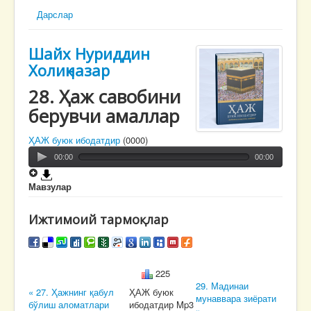
Дарслар
Шайх Нуриддин
Холиқназар
28. Ҳаж савобини
берувчи амаллар
ҲАЖ буюк ибодатдир
(0000)
00:00
00:00
Мавзулар
Ижтимоий тармоқлар
225
29. Мадинаи
« 27. Ҳажнинг қабул
ҲАЖ буюк
мунаввара зиёрати
бўлиш аломатлари
ибодатдир Mp3
»