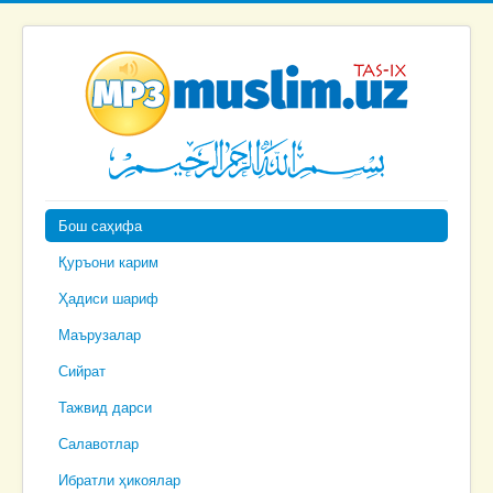
Бош саҳифа
Қуръони карим
Ҳадиси шариф
Маърузалар
Сийрат
Тажвид дарси
Салавотлар
Ибратли ҳикоялар