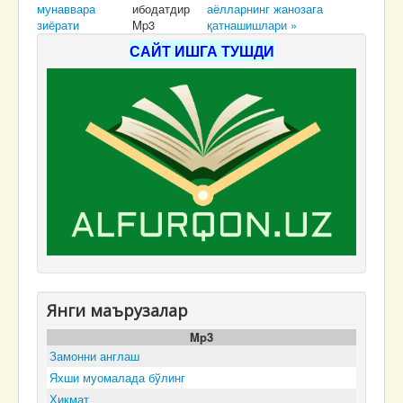
мунаввара
ибодатдир
аёлларнинг жанозага
зиёрати
Mp3
қатнашишлари »
САЙТ ИШГА ТУШДИ
Янги маърузалар
Mp3
Замонни англаш
Яхши муомалада бўлинг
Ҳикмат