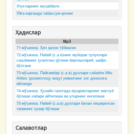
Улуғларнинг муҳаббати
Уйга кирганда табассум қилинг
Ҳадислар
Mp3
71-мўъжиза. Ҳеч қачон тўймагин
72-мўъжиза. Набий (с.а.в)нинг муборак тупуклари
саҳобанинг (узилган) қўлини бирлаштириб, шифо
бўлгани
73-мўъжиза. Пайғамбар (с.а.в) дуолари сабабли Ибн
Аббос (розияллоҳу анҳу) умматнинг энг доносига
айланди
74-мўъжиза. Ҳунайн ғазотида мушрикларнинг мағлуб
бўлиши хабари айтилиши ва уларнинг енгилиши
75-мўъжиза. Набий (с.а.в) дуолари билан пиширилган
таомнинг ҳозир бўлиши
Салавотлар