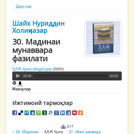
Дарслар
Шайх Нуриддин
Холиқназар
30. Мадинаи
мунаввара
фазилати
ҲАЖ буюк ибодатдир
(0000)
00:00
00:00
Мавзулар
Ижтимоий тармоқлар
217
« 29. Мадинаи
ҲАЖ буюк
31. Икки ҳарамда