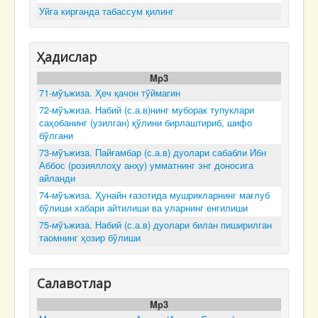
Уйга кирганда табассум қилинг
Ҳадислар
Mp3
71-мўъжиза. Ҳеч қачон тўймагин
72-мўъжиза. Набий (с.а.в)нинг муборак тупуклари
саҳобанинг (узилган) қўлини бирлаштириб, шифо
бўлгани
73-мўъжиза. Пайғамбар (с.а.в) дуолари сабабли Ибн
Аббос (розияллоҳу анҳу) умматнинг энг доносига
айланди
74-мўъжиза. Ҳунайн ғазотида мушрикларнинг мағлуб
бўлиши хабари айтилиши ва уларнинг енгилиши
75-мўъжиза. Набий (с.а.в) дуолари билан пиширилган
таомнинг ҳозир бўлиши
Салавотлар
Mp3