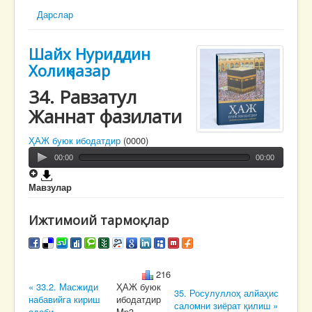
Дарслар
Шайх Нуриддин
Холиқназар
34. Равзатул
Жаннат фазилати
ҲАЖ буюк ибодатдир
(0000)
00:00
00:00
Мавзулар
Ижтимоий тармоқлар
216
« 33.2. Масжиди
ҲАЖ буюк
35. Росулуллоҳ алйаҳис
набавийга кириш
ибодатдир
саломни зиёрат қилиш »
одоби
Mp3