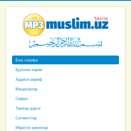
Бош саҳифа
Қуръони карим
Ҳадиси шариф
Маърузалар
Сийрат
Тажвид дарси
Салавотлар
Ибратли ҳикоялар