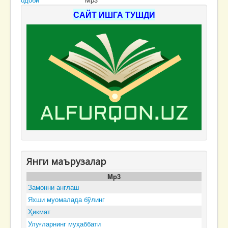
САЙТ ИШГА ТУШДИ
Янги маърузалар
Mp3
Замонни англаш
Яхши муомалада бўлинг
Ҳикмат
Улуғларнинг муҳаббати