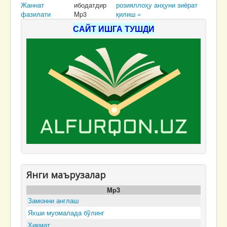
Жаннат
ибодатдир
розияллоҳу анҳуни зиёрат
фазилати
Mp3
қилиш »
САЙТ ИШГА ТУШДИ
Янги маърузалар
Mp3
Замонни англаш
Яхши муомалада бўлинг
Ҳикмат