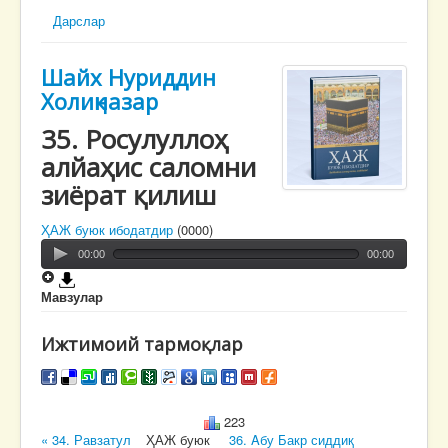
Дарслар
Шайх Нуриддин
Холиқназар
35. Росулуллоҳ
алйаҳис саломни
зиёрат қилиш
ҲАЖ буюк ибодатдир
(0000)
00:00
00:00
Мавзулар
Ижтимоий тармоқлар
223
« 34. Равзатул
ҲАЖ буюк
36. Aбу Бакр сиддиқ