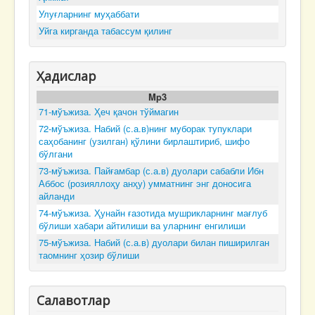
Улуғларнинг муҳаббати
Уйга кирганда табассум қилинг
Ҳадислар
Mp3
71-мўъжиза. Ҳеч қачон тўймагин
72-мўъжиза. Набий (с.а.в)нинг муборак тупуклари
саҳобанинг (узилган) қўлини бирлаштириб, шифо
бўлгани
73-мўъжиза. Пайғамбар (с.а.в) дуолари сабабли Ибн
Аббос (розияллоҳу анҳу) умматнинг энг доносига
айланди
74-мўъжиза. Ҳунайн ғазотида мушрикларнинг мағлуб
бўлиши хабари айтилиши ва уларнинг енгилиши
75-мўъжиза. Набий (с.а.в) дуолари билан пиширилган
таомнинг ҳозир бўлиши
Салавотлар