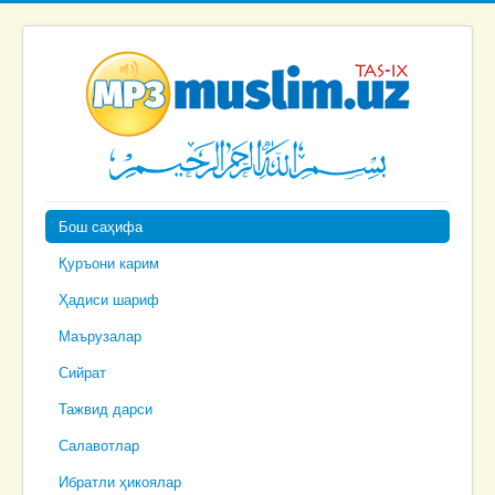
Бош саҳифа
Қуръони карим
Ҳадиси шариф
Маърузалар
Сийрат
Тажвид дарси
Салавотлар
Ибратли ҳикоялар