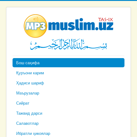
Бош саҳифа
Қуръони карим
Ҳадиси шариф
Маърузалар
Сийрат
Тажвид дарси
Салавотлар
Ибратли ҳикоялар