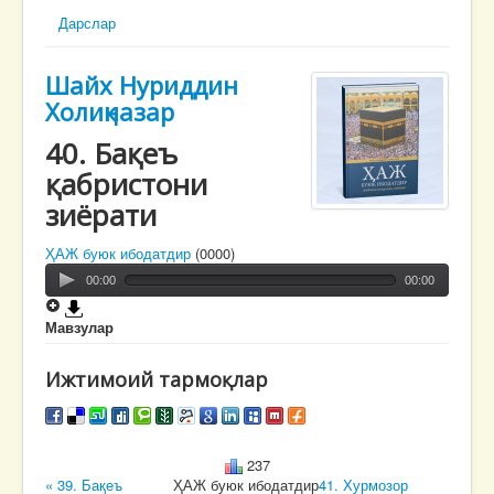
Дарслар
Шайх Нуриддин
Холиқназар
40. Бақеъ
қабристони
зиёрати
ҲАЖ буюк ибодатдир
(0000)
00:00
00:00
Мавзулар
Ижтимоий тармоқлар
237
« 39. Бақеъ
ҲАЖ буюк ибодатдир
41. Хурмозор