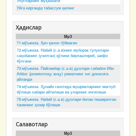
Улуғларнинг муҳаббати
Уйга кирганда табассум қилинг
Ҳадислар
Mp3
71-мўъжиза. Ҳеч қачон тўймагин
72-мўъжиза. Набий (с.а.в)нинг муборак тупуклари
саҳобанинг (узилган) қўлини бирлаштириб, шифо
бўлгани
73-мўъжиза. Пайғамбар (с.а.в) дуолари сабабли Ибн
Аббос (розияллоҳу анҳу) умматнинг энг доносига
айланди
74-мўъжиза. Ҳунайн ғазотида мушрикларнинг мағлуб
бўлиши хабари айтилиши ва уларнинг енгилиши
75-мўъжиза. Набий (с.а.в) дуолари билан пиширилган
таомнинг ҳозир бўлиши
Салавотлар
Mp3