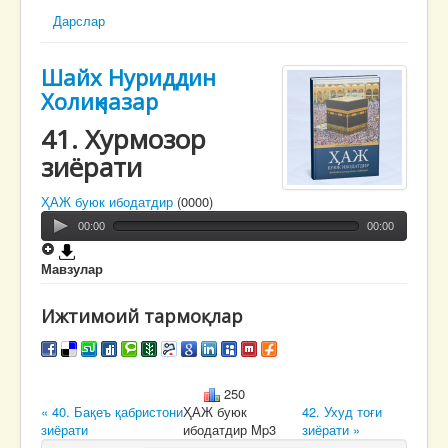
Дарслар
Шайх Нуриддин
Холиқназар
41. Хурмозор
зиёрати
ҲАЖ буюк ибодатдир
(0000)
00:00
00:00
Мавзулар
Ижтимоий тармоқлар
250
« 40. Бақеъ қабристони
ҲАЖ буюк
42. Ухуд тоғи
зиёрати
ибодатдир Mp3
зиёрати »