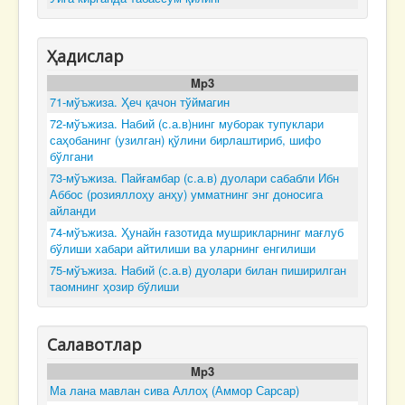
Ҳадислар
Mp3
71-мўъжиза. Ҳеч қачон тўймагин
72-мўъжиза. Набий (с.а.в)нинг муборак тупуклари
саҳобанинг (узилган) қўлини бирлаштириб, шифо
бўлгани
73-мўъжиза. Пайғамбар (с.а.в) дуолари сабабли Ибн
Аббос (розияллоҳу анҳу) умматнинг энг доносига
айланди
74-мўъжиза. Ҳунайн ғазотида мушрикларнинг мағлуб
бўлиши хабари айтилиши ва уларнинг енгилиши
75-мўъжиза. Набий (с.а.в) дуолари билан пиширилган
таомнинг ҳозир бўлиши
Салавотлар
Mp3
Ма лана мавлан сива Аллоҳ (Аммор Сарсар)