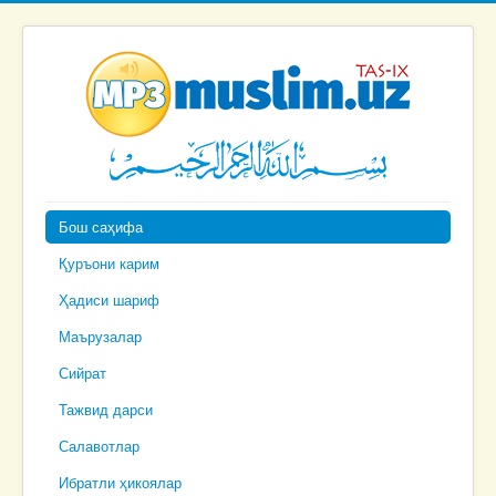
Бош саҳифа
Қуръони карим
Ҳадиси шариф
Маърузалар
Сийрат
Тажвид дарси
Салавотлар
Ибратли ҳикоялар