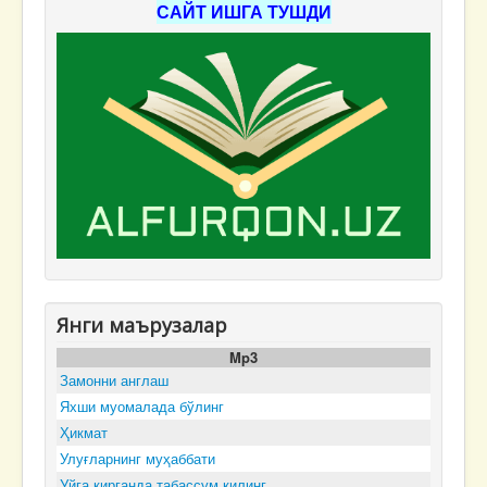
САЙТ ИШГА ТУШДИ
Янги маърузалар
Mp3
Замонни англаш
Яхши муомалада бўлинг
Ҳикмат
Улуғларнинг муҳаббати
Уйга кирганда табассум қилинг