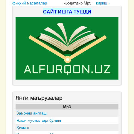
фиқхий масалалар
ибодатдир Mp3
кириш »
САЙТ ИШГА ТУШДИ
Янги маърузалар
Mp3
Замонни англаш
Яхши муомалада бўлинг
Ҳикмат