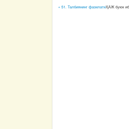
« 51. Талбиянинг фазилати
ҲАЖ буюк иб