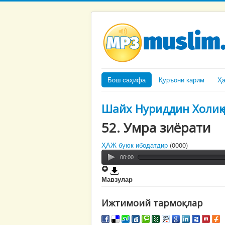
Бош саҳифа
Қуръони карим
Ҳ
Шайх Нуриддин Холиқ
52. Умра зиёрати
ҲАЖ буюк ибодатдир
(0000)
00:00
Мавзулар
Ижтимоий тармоқлар