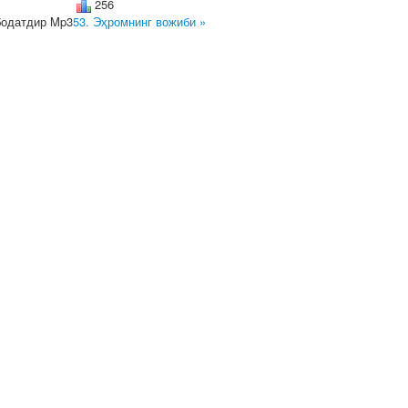
256
одатдир Mp3
53. Эҳромнинг вожиби »