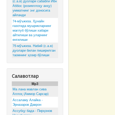
(с.а.в) дуолари сабабли Ибн
Аббос (розияллоҳу анҳу)
умматнинг энг доносига
айланди
74-мўъжиза. Ҳунайн
ғазотида мушрикларнинг
мағлуб бўлиши хабари
айтилиши ва уларнинг
енгилиши
75-мўъжиза. Набий (с.а.в)
дуолари билан пиширилган
таомнинг ҳозир бўлиши
Салавотлар
Mp3
Ма лана мавлан сива
Аллоҳ (Аммор Сарсар)
Ассаламу Алайка -
Эрназаров Даврон
Ассубҳу бада - Пирҳонов