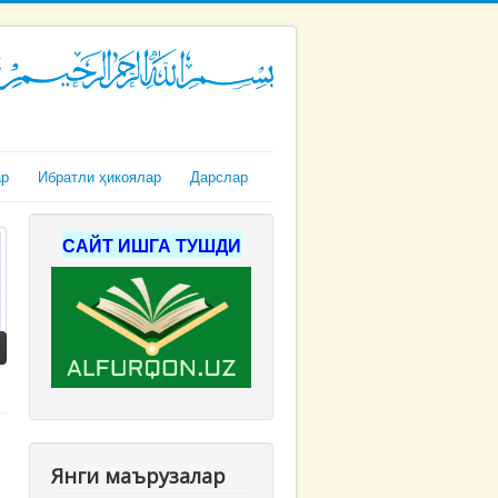
ар
Ибратли ҳикоялар
Дарслар
САЙТ ИШГА ТУШДИ
Янги маърузалар