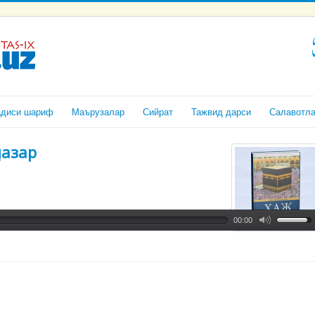
адиси шариф
Маърузалар
Сийрат
Тажвид дарси
Салавотл
назар
00:00