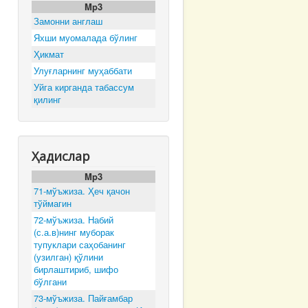
Mp3
Замонни англаш
Яхши муомалада бўлинг
Ҳикмат
Улуғларнинг муҳаббати
Уйга кирганда табассум
қилинг
Ҳадислар
Mp3
71-мўъжиза. Ҳеч қачон
тўймагин
72-мўъжиза. Набий
(с.а.в)нинг муборак
тупуклари саҳобанинг
(узилган) қўлини
бирлаштириб, шифо
бўлгани
73-мўъжиза. Пайғамбар