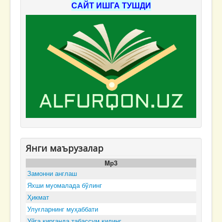
САЙТ ИШГА ТУШДИ
Янги маърузалар
Mp3
Замонни англаш
Яхши муомалада бўлинг
Ҳикмат
Улуғларнинг муҳаббати
Уйга кирганда табассум қилинг