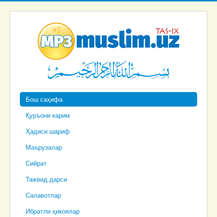
Бош саҳифа
Қуръони карим
Ҳадиси шариф
Маърузалар
Сийрат
Тажвид дарси
Салавотлар
Ибратли ҳикоялар