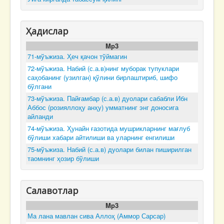
Ҳадислар
Mp3
71-мўъжиза. Ҳеч қачон тўймагин
72-мўъжиза. Набий (с.а.в)нинг муборак тупуклари
саҳобанинг (узилган) қўлини бирлаштириб, шифо
бўлгани
73-мўъжиза. Пайғамбар (с.а.в) дуолари сабабли Ибн
Аббос (розияллоҳу анҳу) умматнинг энг доносига
айланди
74-мўъжиза. Ҳунайн ғазотида мушрикларнинг мағлуб
бўлиши хабари айтилиши ва уларнинг енгилиши
75-мўъжиза. Набий (с.а.в) дуолари билан пиширилган
таомнинг ҳозир бўлиши
Салавотлар
Mp3
Ма лана мавлан сива Аллоҳ (Аммор Сарсар)