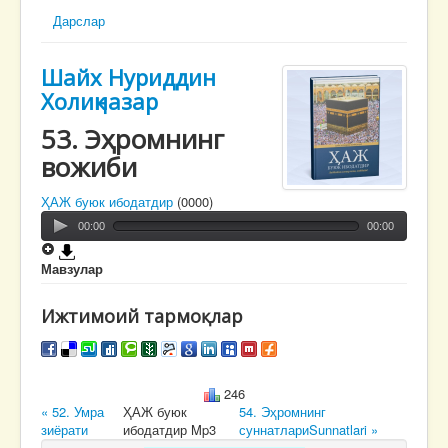
Дарслар
Шайх Нуриддин
Холиқназар
53. Эҳромнинг
вожиби
ҲАЖ буюк ибодатдир
(0000)
00:00
00:00
Мавзулар
Ижтимоий тармоқлар
246
« 52. Умра
ҲАЖ буюк
54. Эҳромнинг
зиёрати
ибодатдир Mp3
суннатлариSunnatlari »