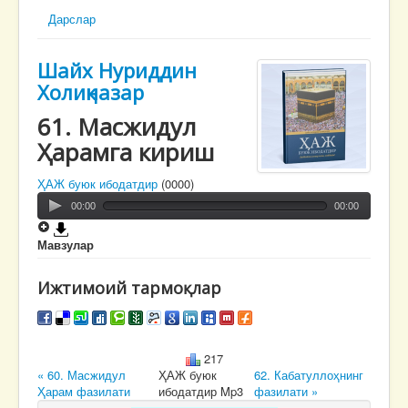
Дарслар
Шайх Нуриддин
Холиқназар
61. Масжидул
Ҳарамга кириш
ҲАЖ буюк ибодатдир
(0000)
00:00
00:00
Мавзулар
Ижтимоий тармоқлар
217
« 60. Масжидул
ҲАЖ буюк
62. Кабатуллоҳнинг
Ҳарам фазилати
ибодатдир Mp3
фазилати »