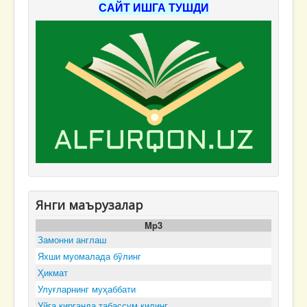
САЙТ ИШГА ТУШДИ
Янги маърузалар
Mp3
Замонни англаш
Яхши муомалада бўлинг
Ҳикмат
Улуғларнинг муҳаббати
Уйга кирганда табассум қилинг