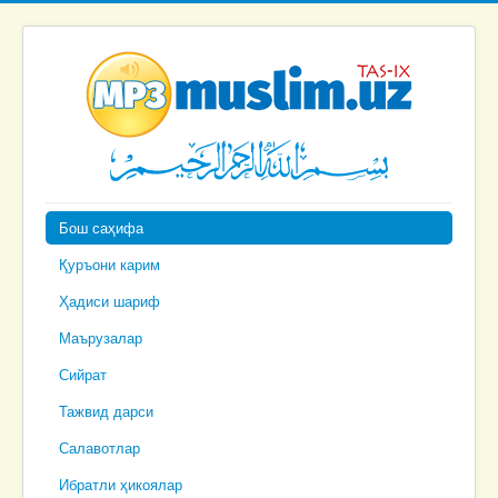
Бош саҳифа
Қуръони карим
Ҳадиси шариф
Маърузалар
Сийрат
Тажвид дарси
Салавотлар
Ибратли ҳикоялар