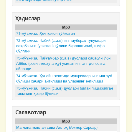
Ҳадислар
Mp3
71-мўъжиза. Ҳеч қачон тўймагин
72-мўъжиза. Набий (с.а.в)нинг муборак тупуклари
саҳобанинг (узилган) қўлини бирлаштириб, шифо
бўлгани
73-мўъжиза. Пайғамбар (с.а.в) дуолари сабабли Ибн
Аббос (розияллоҳу анҳу) умматнинг энг доносига
айланди
74-мўъжиза. Ҳунайн ғазотида мушрикларнинг мағлуб
бўлиши хабари айтилиши ва уларнинг енгилиши
75-мўъжиза. Набий (с.а.в) дуолари билан пиширилган
таомнинг ҳозир бўлиши
Салавотлар
Mp3
Ма лана мавлан сива Аллоҳ (Аммор Сарсар)