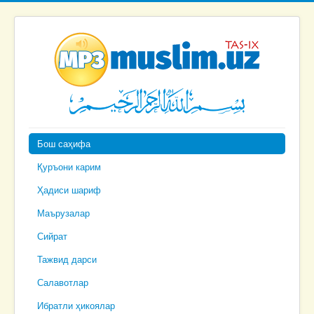
Бош саҳифа
Қуръони карим
Ҳадиси шариф
Маърузалар
Сийрат
Тажвид дарси
Салавотлар
Ибратли ҳикоялар