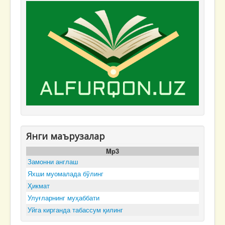
Янги маърузалар
Mp3
Замонни англаш
Яхши муомалада бўлинг
Ҳикмат
Улуғларнинг муҳаббати
Уйга кирганда табассум қилинг