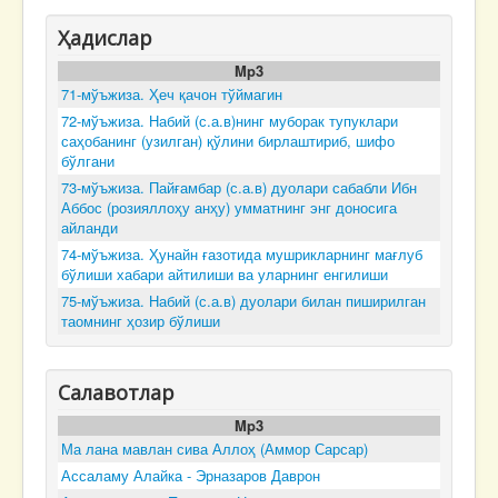
Ҳадислар
Mp3
71-мўъжиза. Ҳеч қачон тўймагин
72-мўъжиза. Набий (с.а.в)нинг муборак тупуклари
саҳобанинг (узилган) қўлини бирлаштириб, шифо
бўлгани
73-мўъжиза. Пайғамбар (с.а.в) дуолари сабабли Ибн
Аббос (розияллоҳу анҳу) умматнинг энг доносига
айланди
74-мўъжиза. Ҳунайн ғазотида мушрикларнинг мағлуб
бўлиши хабари айтилиши ва уларнинг енгилиши
75-мўъжиза. Набий (с.а.в) дуолари билан пиширилган
таомнинг ҳозир бўлиши
Салавотлар
Mp3
Ма лана мавлан сива Аллоҳ (Аммор Сарсар)
Ассаламу Алайка - Эрназаров Даврон