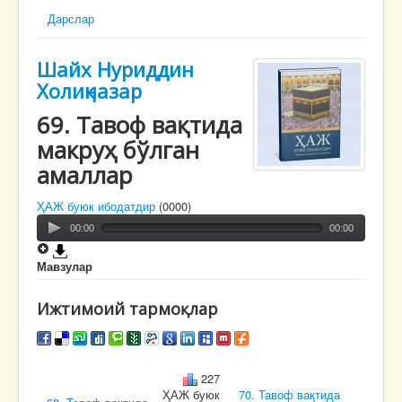
Дарслар
Шайх Нуриддин
Холиқназар
69. Тавоф вақтида
макруҳ бўлган
амаллар
ҲАЖ буюк ибодатдир
(0000)
00:00
00:00
Мавзулар
Ижтимоий тармоқлар
227
ҲАЖ буюк
70. Тавоф вақтида