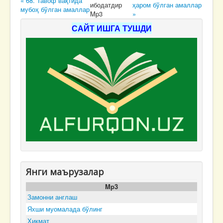
« 68. Тавоф вақтида
ибодатдир
ҳаром бўлган амаллар
мубоҳ бўлган амаллар
Mp3
»
САЙТ ИШГА ТУШДИ
Янги маърузалар
Mp3
Замонни англаш
Яхши муомалада бўлинг
Ҳикмат