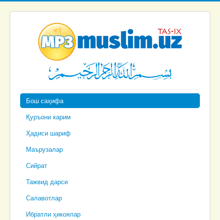
Бош саҳифа
Қуръони карим
Ҳадиси шариф
Маърузалар
Сийрат
Тажвид дарси
Салавотлар
Ибратли ҳикоялар