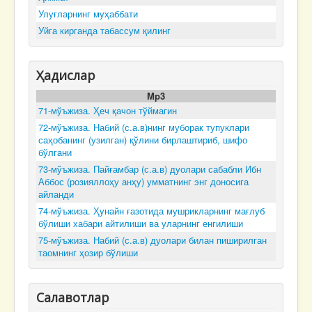
Улуғларнинг муҳаббати
Уйга кирганда табассум қилинг
Ҳадислар
Mp3
71-мўъжиза. Ҳеч қачон тўймагин
72-мўъжиза. Набий (с.а.в)нинг муборак тупуклари
саҳобанинг (узилган) қўлини бирлаштириб, шифо
бўлгани
73-мўъжиза. Пайғамбар (с.а.в) дуолари сабабли Ибн
Аббос (розияллоҳу анҳу) умматнинг энг доносига
айланди
74-мўъжиза. Ҳунайн ғазотида мушрикларнинг мағлуб
бўлиши хабари айтилиши ва уларнинг енгилиши
75-мўъжиза. Набий (с.а.в) дуолари билан пиширилган
таомнинг ҳозир бўлиши
Салавотлар