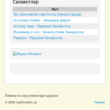
Салавотлар
Mp3
Ма лана мавлан сива Аллоҳ (Аммор Сарсар)
Ассаламу Алайка - Эрназаров Даврон
Ассубҳу бада - Пирҳонов Насибуллоҳ
Муҳаммад (с.а.в) - Ҳикматуллаев Ҳамидуллоҳ
Рамазон - Пирҳонов Насибуллоҳ
Ўзбекистон мусулмонлари идораси
© 2026 mp3muslim.uz
Наверх