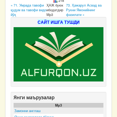
218
« 71. Умрада тавофи
ҲАЖ буюк
73. Ҳажарул Aсвад ва
қудум ва тавофи видо
ибодатдир
Рукни Ямонийнинг
йўқ
Mp3
фазилати »
САЙТ ИШГА ТУШДИ
Янги маърузалар
Mp3
Замонни англаш
Яхши муомалада бўлинг