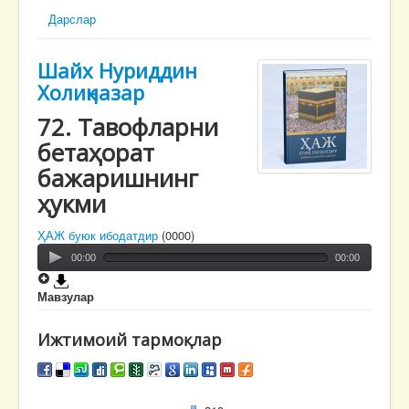
Дарслар
Шайх Нуриддин
Холиқназар
72. Тавофларни
бетаҳорат
бажаришнинг
ҳукми
ҲАЖ буюк ибодатдир
(0000)
00:00
00:00
Мавзулар
Ижтимоий тармоқлар