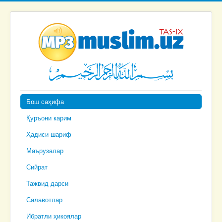
Бош саҳифа
Қуръони карим
Ҳадиси шариф
Маърузалар
Сийрат
Тажвид дарси
Салавотлар
Ибратли ҳикоялар