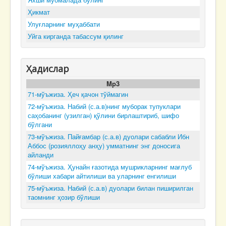
Ҳикмат
Улуғларнинг муҳаббати
Уйга кирганда табассум қилинг
Ҳадислар
Mp3
71-мўъжиза. Ҳеч қачон тўймагин
72-мўъжиза. Набий (с.а.в)нинг муборак тупуклари
саҳобанинг (узилган) қўлини бирлаштириб, шифо
бўлгани
73-мўъжиза. Пайғамбар (с.а.в) дуолари сабабли Ибн
Аббос (розияллоҳу анҳу) умматнинг энг доносига
айланди
74-мўъжиза. Ҳунайн ғазотида мушрикларнинг мағлуб
бўлиши хабари айтилиши ва уларнинг енгилиши
75-мўъжиза. Набий (с.а.в) дуолари билан пиширилган
таомнинг ҳозир бўлиши