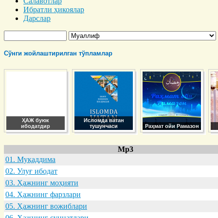
Салавотлар
Ибратли ҳикоялар
Дарслар
Сўнги жойлаштирилган тўпламлар
ҲАЖ буюк
Исломда ватан
ибодатдир
тушунчаси
Раҳмат ойи Рамазон
Mp3
01. Муқaддимa
02. Улуғ ибодaт
03. Ҳaжнинг моҳияти
04. Ҳaжнинг фaрзлaри
05. Ҳaжнинг вожиблaри
06. Ҳaжнинг суннaтлaри