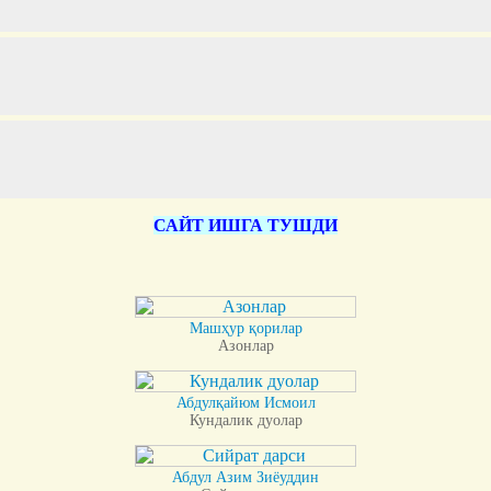
САЙТ ИШГА ТУШДИ
Машҳур қорилар
Азонлар
Абдулқайюм Исмоил
Кундалик дуолар
Абдул Азим Зиёуддин