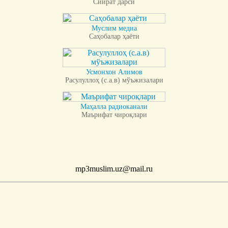
Сийрат дарси
Муслим медиа
Саҳобалар ҳаёти
Усмонхон Алимов
Расулуллоҳ (с.а.в) мўъжизалари
Маҳалла радиоканали
Маърифат чироқлари
mp3muslim.uz@mail.ru