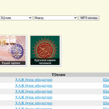
Қуръони карим
Руҳий тарбия
тиловати
Тўплам
ҲАЖ буюк ибодатдир
Шай
ҲАЖ буюк ибодатдир
Шай
ҲАЖ буюк ибодатдир
Шай
ҲАЖ буюк ибодатдир
Шай
ҲАЖ буюк ибодатдир
Шай
ҲАЖ буюк ибодатдир
Шай