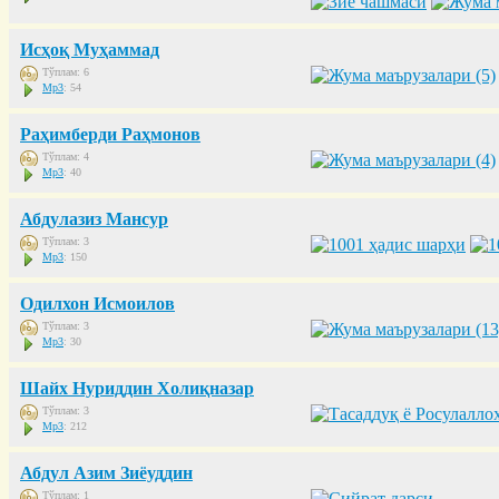
Исҳоқ Муҳаммад
Тўплам: 6
Mp3
: 54
Раҳимберди Раҳмонов
Тўплам: 4
Mp3
: 40
Абдулазиз Мансур
Тўплам: 3
Mp3
: 150
Одилхон Исмоилов
Тўплам: 3
Mp3
: 30
Шайх Нуриддин Холиқназар
Тўплам: 3
Mp3
: 212
Абдул Азим Зиёуддин
Тўплам: 1