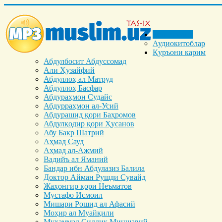
Бош саҳифа
Аудиокитоблар
Қуръони карим
Абдулбосит Абдуссомад
Али Ҳузайфий
Абдуллоҳ ал Матруд
Абдуллоҳ Басфар
Абдураҳмон Судайс
Абдурраҳмон ал-Усий
Абдурашид қори Баҳромов
Абдулқодир қори Ҳусанов
Абу Бакр Шатрий
Аҳмад Сауд
Аҳмад ал-Ажмий
Вадийъ ал Яманий
Бандар ибн Абдулазиз Балила
Доктор Айман Рушди Сувайд
Жаҳонгир қори Неъматов
Мустафо Исмоил
Мишари Рошид ал Афасий
Моҳир ал Муайқили
Муҳаммад Cиддиқ Миншавий