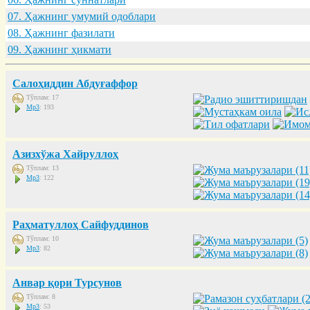
07. Ҳaжнинг умумий одоблaри
08. Ҳaжнинг фaзилaти
09. Ҳaжнинг ҳикмaти
Салоҳиддин Абдуғаффор
Тўплам: 17
Mp3
: 193
Азизхўжа Хайруллоҳ
Тўплам: 13
Mp3
: 122
Раҳматуллоҳ Сайфуддинов
Тўплам: 10
Mp3
: 82
Анвар қори Турсунов
Тўплам: 8
Mp3
: 53