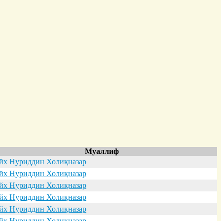
Муаллиф
х Нуриддин Холиқназар
х Нуриддин Холиқназар
х Нуриддин Холиқназар
х Нуриддин Холиқназар
х Нуриддин Холиқназар
х Нуриддин Холиқназар