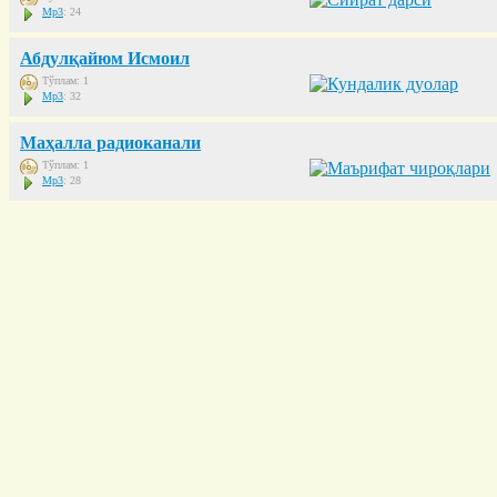
Mp3
: 24
Абдулқайюм Исмоил
Тўплам: 1
Mp3
: 32
Маҳалла радиоканали
Тўплам: 1
Mp3
: 28