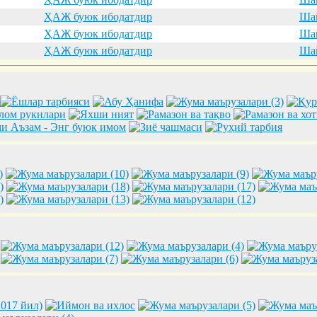
ҲАЖ буюк ибодатдир
Шай
ҲАЖ буюк ибодатдир
Шай
ҲАЖ буюк ибодатдир
Шай