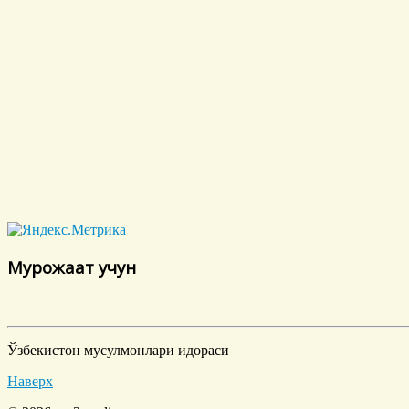
Мурожаат учун
Ўзбекистон мусулмонлари идораси
Наверх