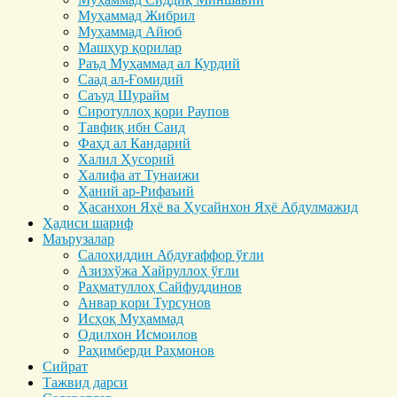
Муҳаммад Жибрил
Муҳаммад Айюб
Машҳур қорилар
Раъд Муҳаммад ал Курдий
Саад ал-Ғомидий
Саъуд Шурайм
Сиротуллоҳ қори Раупов
Тавфиқ ибн Саид
Фаҳд ал Кандарий
Халил Ҳусорий
Халифа ат Тунаижи
Ҳаний ар-Рифаъий
Ҳасанхон Яҳё ва Ҳусайнхон Яҳё Абдулмажид
Ҳадиси шариф
Маърузалар
Салоҳиддин Абдуғаффор ўғли
Азизхўжа Хайруллоҳ ўғли
Раҳматуллоҳ Сайфуддинов
Анвар қори Турсунов
Исҳоқ Муҳаммад
Одилхон Исмоилов
Раҳимберди Раҳмонов
Сийрат
Тажвид дарси