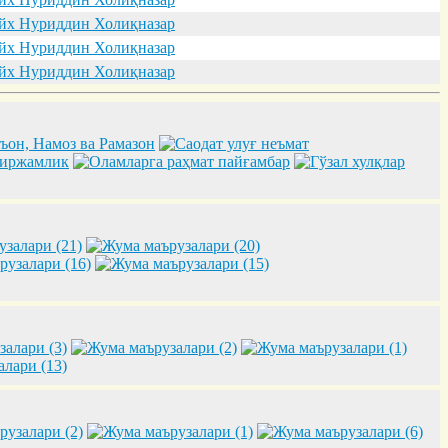
х Нуриддин Холиқназар
х Нуриддин Холиқназар
х Нуриддин Холиқназар