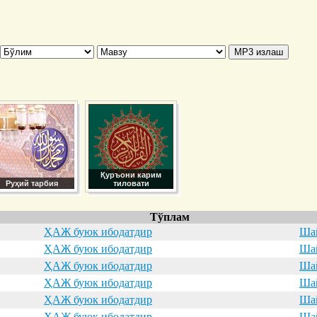
Қуръони карим
Руҳий тарбия
тиловати
Тўплам
ҲАЖ буюк ибодатдир
Шай
ҲАЖ буюк ибодатдир
Шай
ҲАЖ буюк ибодатдир
Шай
ҲАЖ буюк ибодатдир
Шай
ҲАЖ буюк ибодатдир
Шай
ҲАЖ буюк ибодатдир
Шай