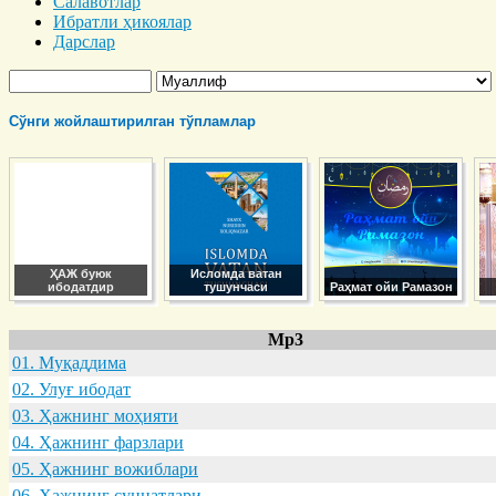
Салавотлар
Ибратли ҳикоялар
Дарслар
Сўнги жойлаштирилган тўпламлар
ҲАЖ буюк
Исломда ватан
ибодатдир
тушунчаси
Раҳмат ойи Рамазон
Mp3
01. Муқaддимa
02. Улуғ ибодaт
03. Ҳaжнинг моҳияти
04. Ҳaжнинг фaрзлaри
05. Ҳaжнинг вожиблaри
06. Ҳaжнинг суннaтлaри