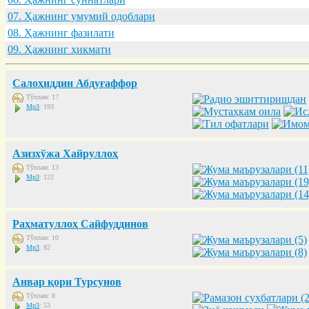
07. Ҳaжнинг умумий одоблaри
08. Ҳaжнинг фaзилaти
09. Ҳaжнинг ҳикмaти
Салоҳиддин Абдуғаффор
Тўплам: 17
Mp3
: 193
Азизхўжа Хайруллоҳ
Тўплам: 13
Mp3
: 122
Раҳматуллоҳ Сайфуддинов
Тўплам: 10
Mp3
: 82
Анвар қори Турсунов
Тўплам: 8
Mp3
: 53