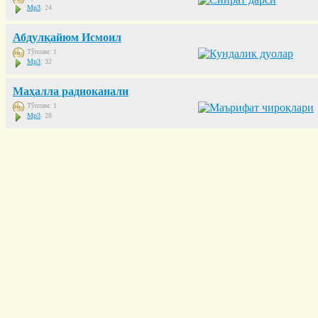
Mp3
: 24
Абдулқайюм Исмоил
Тўплам: 1
Mp3
: 32
Маҳалла радиоканали
Тўплам: 1
Mp3
: 28