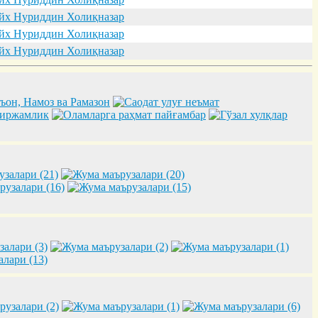
х Нуриддин Холиқназар
х Нуриддин Холиқназар
х Нуриддин Холиқназар