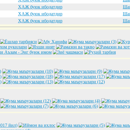
ҲАЖ буюк ибодатдир
Шай
ҲАЖ буюк ибодатдир
Шай
ҲАЖ буюк ибодатдир
Шай