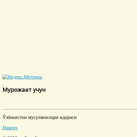
Мурожаат учун
Ўзбекистон мусулмонлари идораси
Наверх