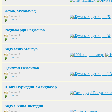
Исҳоқ Муҳаммад
Тўплам: 6
Mp3
: 54
Раҳимберди Раҳмонов
Тўплам: 4
Mp3
: 40
Абдулазиз Мансур
Тўплам: 3
Mp3
: 150
Одилхон Исмоилов
Тўплам: 3
Mp3
: 30
Шайх Нуриддин Холиқназар
Тўплам: 3
Mp3
: 212
Абдул Азим Зиёуддин
Тўплам: 1