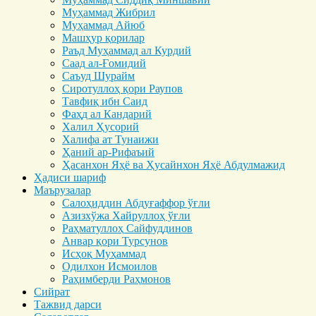
Муҳаммад Жибрил
Муҳаммад Айюб
Машҳур қорилар
Раъд Муҳаммад ал Курдий
Саад ал-Ғомидий
Саъуд Шурайм
Сиротуллоҳ қори Раупов
Тавфиқ ибн Саид
Фаҳд ал Кандарий
Халил Ҳусорий
Халифа ат Тунаижи
Ҳаний ар-Рифаъий
Ҳасанхон Яҳё ва Ҳусайнхон Яҳё Абдулмажид
Ҳадиси шариф
Маърузалар
Салоҳиддин Абдуғаффор ўғли
Азизхўжа Хайруллоҳ ўғли
Раҳматуллоҳ Сайфуддинов
Анвар қори Турсунов
Исҳоқ Муҳаммад
Одилхон Исмоилов
Раҳимберди Раҳмонов
Сийрат
Тажвид дарси