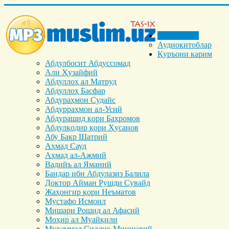
Бош саҳифа
Аудиокитоблар
Қуръони карим
Абдулбосит Абдуссомад
Али Ҳузайфий
Абдуллоҳ ал Матруд
Абдуллоҳ Басфар
Абдураҳмон Судайс
Абдурраҳмон ал-Усий
Абдурашид қори Баҳромов
Абдулқодир қори Ҳусанов
Абу Бакр Шатрий
Аҳмад Сауд
Аҳмад ал-Ажмий
Вадийъ ал Яманий
Бандар ибн Абдулазиз Балила
Доктор Айман Рушди Сувайд
Жаҳонгир қори Неъматов
Мустафо Исмоил
Мишари Рошид ал Афасий
Моҳир ал Муайқили
Муҳаммад Cиддиқ Миншавий