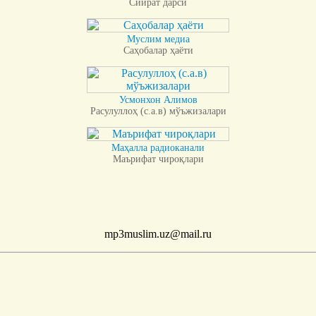
Сийрат дарси
Муслим медиа
Саҳобалар ҳаёти
Усмонхон Алимов
Расулуллоҳ (с.а.в) мўъжизалари
Маҳалла радиоканали
Маърифат чироқлари
mp3muslim.uz@mail.ru