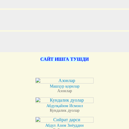
САЙТ ИШГА ТУШДИ
Машҳур қорилар
Азонлар
Абдулқайюм Исмоил
Кундалик дуолар
Абдул Азим Зиёуддин