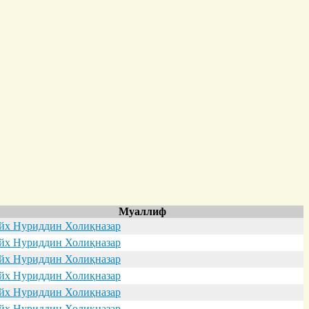
Муаллиф
х Нуриддин Холиқназар
х Нуриддин Холиқназар
х Нуриддин Холиқназар
х Нуриддин Холиқназар
х Нуриддин Холиқназар
х Нуриддин Холиқназар