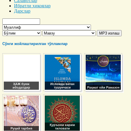
Салавотлар
Ибратли ҳикоялар
Дарслар
Сўнги жойлаштирилган тўпламлар
ҲАЖ буюк
Исломда ватан
ибодатдир
тушунчаси
Раҳмат ойи Рамазон
Қуръони карим
Руҳий тарбия
тиловати