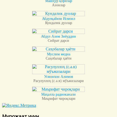
Машҳур қорилар
Азонлар
Абдулқайюм Исмоил
Кундалик дуолар
Абдул Азим Зиёуддин
Сийрат дарси
Муслим медиа
Саҳобалар ҳаёти
Усмонхон Алимов
Расулуллоҳ (с.а.в) мўъжизалари
Маҳалла радиоканали
Маърифат чироқлари
Мурожаат учун