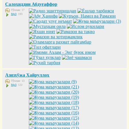
Салоҳиддин Абдуғаффор
Тўплам: 17
Mp3
: 193
Азизхўжа Хайруллоҳ
Тўплам: 13
Mp3
: 122