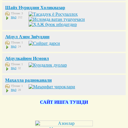
Шайх Нуриддин Холиқназар
Тўплам: 3
Mp3
: 212
Абдул Азим Зиёуддин
Тўплам: 1
Mp3
: 24
Абдулқайюм Исмоил
Тўплам: 1
Mp3
: 32
Маҳалла радиоканали
Тўплам: 1
Mp3
: 28
САЙТ ИШГА ТУШДИ