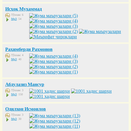
Исҳоқ Муҳаммад
Тўплам: 6
Mp3
: 54
Раҳимберди Раҳмонов
Тўплам: 4
Mp3
: 40
Абдулазиз Мансур
Тўплам: 3
Mp3
: 150
Одилхон Исмоилов
Тўплам: 3
Mp3
: 30