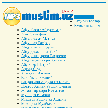
Бош саҳифа
Аудиокитоблар
Қуръони карим
Абдулбосит Абдуссомад
Али Ҳузайфий
Абдуллоҳ ал Матруд
Абдуллоҳ Басфар
Абдураҳмон Судайс
Абдурраҳмон ал-Усий
Абдурашид қори Баҳромов
Абдулқодир қори Ҳусанов
Абу Бакр Шатрий
Аҳмад Сауд
Аҳмад ал-Ажмий
Вадийъ ал Яманий
Бандар ибн Абдулазиз Балила
Доктор Айман Рушди Сувайд
Жаҳонгир қори Неъматов
Мустафо Исмоил
Мишари Рошид ал Афасий
Моҳир ал Муайқили
Муҳаммад Cиддиқ Миншавий