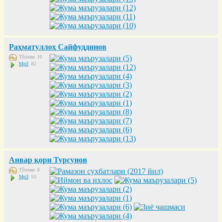
Раҳматуллоҳ Сайфуддинов
Тўплам: 10
Mp3
: 82
Анвар қори Турсунов
Тўплам: 8
Mp3
: 53