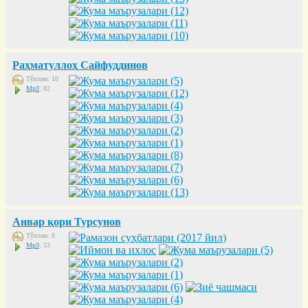
Раҳматуллоҳ Сайфуддинов
Тўплам: 10
Mp3
: 82
Анвар қори Турсунов
Тўплам: 8
Mp3
: 53