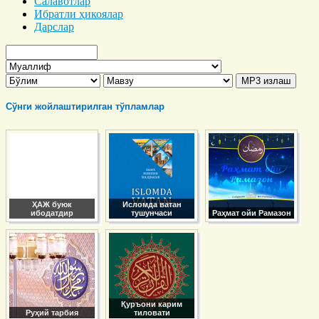
Салавотлар
Ибратли ҳикоялар
Дарслар
Сўнги жойлаштирилган тўпламлар
ҲАЖ буюк
Исломда ватан
ибодатдир
тушунчаси
Раҳмат ойи Рамазон
Қуръони карим
Руҳий тарбия
тиловати