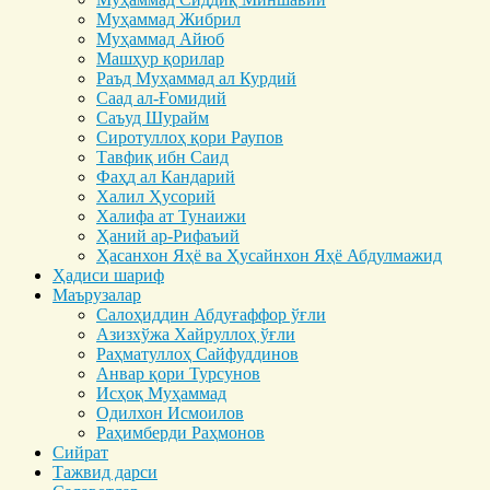
Муҳаммад Жибрил
Муҳаммад Айюб
Машҳур қорилар
Раъд Муҳаммад ал Курдий
Саад ал-Ғомидий
Саъуд Шурайм
Сиротуллоҳ қори Раупов
Тавфиқ ибн Саид
Фаҳд ал Кандарий
Халил Ҳусорий
Халифа ат Тунаижи
Ҳаний ар-Рифаъий
Ҳасанхон Яҳё ва Ҳусайнхон Яҳё Абдулмажид
Ҳадиси шариф
Маърузалар
Салоҳиддин Абдуғаффор ўғли
Азизхўжа Хайруллоҳ ўғли
Раҳматуллоҳ Сайфуддинов
Анвар қори Турсунов
Исҳоқ Муҳаммад
Одилхон Исмоилов
Раҳимберди Раҳмонов
Сийрат
Тажвид дарси