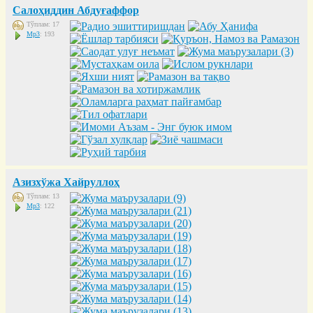
Салоҳиддин Абдуғаффор
Тўплам: 17
Mp3
: 193
Азизхўжа Хайруллоҳ
Тўплам: 13
Mp3
: 122