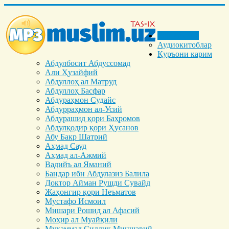
Бош саҳифа
Аудиокитоблар
Қуръони карим
Абдулбосит Абдуссомад
Али Ҳузайфий
Абдуллоҳ ал Матруд
Абдуллоҳ Басфар
Абдураҳмон Судайс
Абдурраҳмон ал-Усий
Абдурашид қори Баҳромов
Абдулқодир қори Ҳусанов
Абу Бакр Шатрий
Аҳмад Сауд
Аҳмад ал-Ажмий
Вадийъ ал Яманий
Бандар ибн Абдулазиз Балила
Доктор Айман Рушди Сувайд
Жаҳонгир қори Неъматов
Мустафо Исмоил
Мишари Рошид ал Афасий
Моҳир ал Муайқили
Муҳаммад Cиддиқ Миншавий