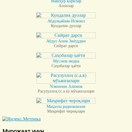
Машҳур қорилар
Азонлар
Абдулқайюм Исмоил
Кундалик дуолар
Абдул Азим Зиёуддин
Сийрат дарси
Муслим медиа
Саҳобалар ҳаёти
Усмонхон Алимов
Расулуллоҳ (с.а.в) мўъжизалари
Маҳалла радиоканали
Маърифат чироқлари
Мурожаат учун