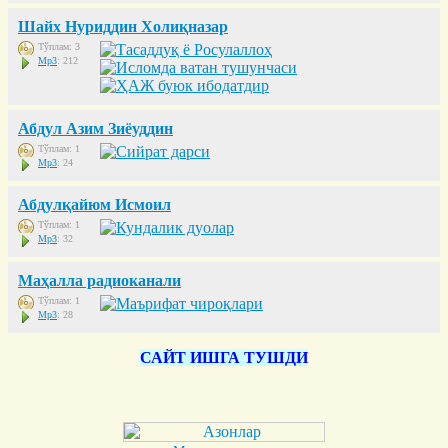
Шайх Нуриддин Холиқназар
Тўплам: 3
Mp3
: 212
Абдул Азим Зиёуддин
Тўплам: 1
Mp3
: 24
Абдулқайюм Исмоил
Тўплам: 1
Mp3
: 32
Маҳалла радиоканали
Тўплам: 1
Mp3
: 28
САЙТ ИШГА ТУШДИ