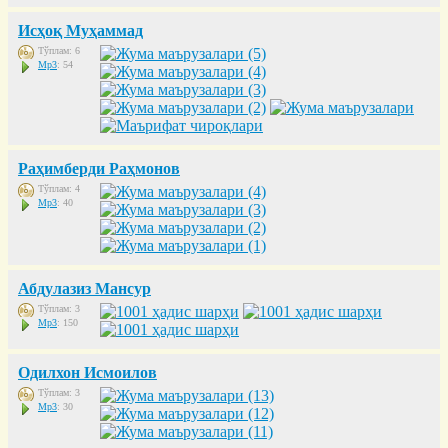
Исҳоқ Муҳаммад
Тўплам: 6
Mp3
: 54
Раҳимберди Раҳмонов
Тўплам: 4
Mp3
: 40
Абдулазиз Мансур
Тўплам: 3
Mp3
: 150
Одилхон Исмоилов
Тўплам: 3
Mp3
: 30