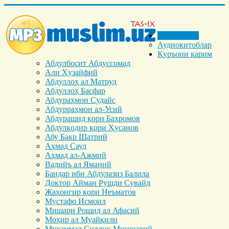
Бош саҳифа
Аудиокитоблар
Қуръони карим
Абдулбосит Абдуссомад
Али Ҳузайфий
Абдуллоҳ ал Матруд
Абдуллоҳ Басфар
Абдураҳмон Судайс
Абдурраҳмон ал-Усий
Абдурашид қори Баҳромов
Абдулқодир қори Ҳусанов
Абу Бакр Шатрий
Аҳмад Сауд
Аҳмад ал-Ажмий
Вадийъ ал Яманий
Бандар ибн Абдулазиз Балила
Доктор Айман Рушди Сувайд
Жаҳонгир қори Неъматов
Мустафо Исмоил
Мишари Рошид ал Афасий
Моҳир ал Муайқили
Муҳаммад Cиддиқ Миншавий