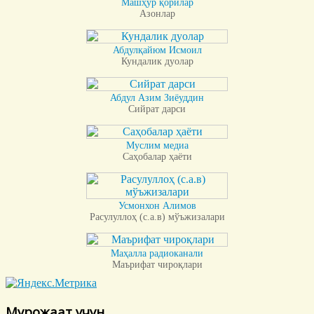
Машҳур қорилар
Азонлар
Абдулқайюм Исмоил
Кундалик дуолар
Абдул Азим Зиёуддин
Сийрат дарси
Муслим медиа
Саҳобалар ҳаёти
Усмонхон Алимов
Расулуллоҳ (с.а.в) мўъжизалари
Маҳалла радиоканали
Маърифат чироқлари
Мурожаат учун