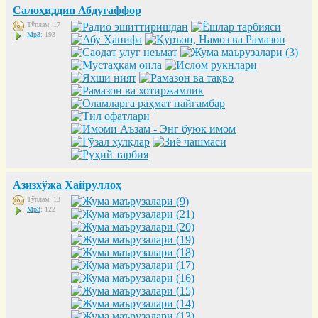
Салоҳиддин Абдуғаффор
Тўплам: 17
Mp3
: 193
Азизхўжа Хайруллоҳ
Тўплам: 13
Mp3
: 122