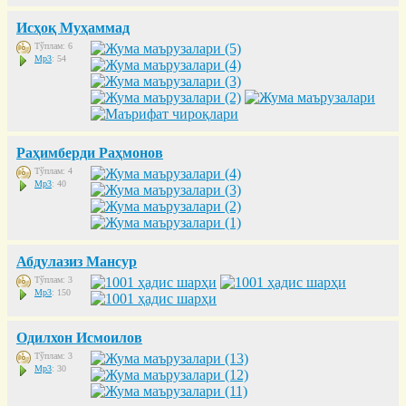
Исҳоқ Муҳаммад
Тўплам: 6
Mp3
: 54
Раҳимберди Раҳмонов
Тўплам: 4
Mp3
: 40
Абдулазиз Мансур
Тўплам: 3
Mp3
: 150
Одилхон Исмоилов
Тўплам: 3
Mp3
: 30