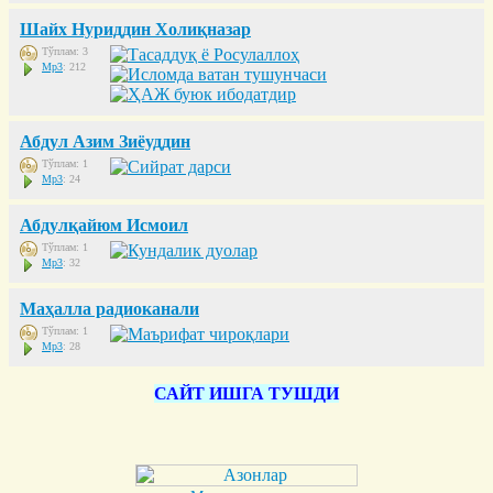
Шайх Нуриддин Холиқназар
Тўплам: 3
Mp3
: 212
Абдул Азим Зиёуддин
Тўплам: 1
Mp3
: 24
Абдулқайюм Исмоил
Тўплам: 1
Mp3
: 32
Маҳалла радиоканали
Тўплам: 1
Mp3
: 28
САЙТ ИШГА ТУШДИ