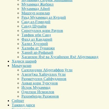
Муҳаммад Жибрил
Муҳаммад Айюб
Машҳур қорилар
Раъд Муҳаммад ал Курдий
Саад ал-Ғомидий
Саъуд Шурайм
Сиротуллоҳ қори Раупов
Тавфиқ ибн Саид
Фаҳд ал Кандарий
Халил Ҳусорий
Халифа ат Тунаижи
Ҳаний ар-Рифаъий
Ҳасанхон Яҳё ва Ҳусайнхон Яҳё Абдулмажид
Ҳадиси шариф
Маърузалар
Салоҳиддин Абдуғаффор ўғли
Азизхўжа Хайруллоҳ ўғли
Раҳматуллоҳ Сайфуддинов
Анвар қори Турсунов
Исҳоқ Муҳаммад
Одилхон Исмоилов
Раҳимберди Раҳмонов
Сийрат
Тажвид дарси