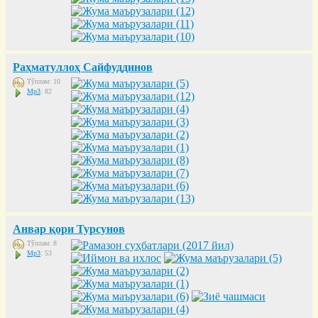
Раҳматуллоҳ Сайфуддинов
Тўплам: 10
Mp3
: 82
Анвар қори Турсунов
Тўплам: 8
Mp3
: 53