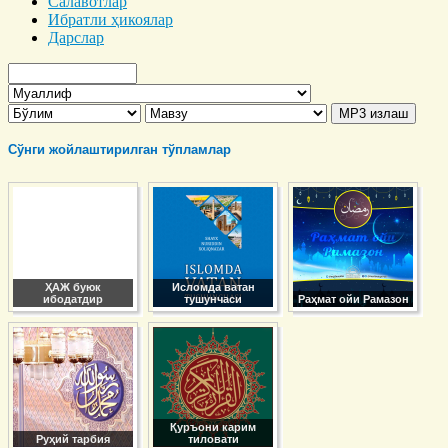
Салавотлар
Ибратли ҳикоялар
Дарслар
Сўнги жойлаштирилган тўпламлар
ҲАЖ буюк
Исломда ватан
ибодатдир
тушунчаси
Раҳмат ойи Рамазон
Қуръони карим
Руҳий тарбия
тиловати