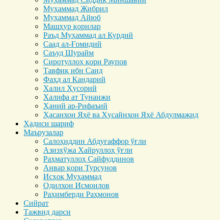
Муҳаммад Жибрил
Муҳаммад Айюб
Машҳур қорилар
Раъд Муҳаммад ал Курдий
Саад ал-Ғомидий
Саъуд Шурайм
Сиротуллоҳ қори Раупов
Тавфиқ ибн Саид
Фаҳд ал Кандарий
Халил Ҳусорий
Халифа ат Тунаижи
Ҳаний ар-Рифаъий
Ҳасанхон Яҳё ва Ҳусайнхон Яҳё Абдулмажид
Ҳадиси шариф
Маърузалар
Салоҳиддин Абдуғаффор ўғли
Азизхўжа Хайруллоҳ ўғли
Раҳматуллоҳ Сайфуддинов
Анвар қори Турсунов
Исҳоқ Муҳаммад
Одилхон Исмоилов
Раҳимберди Раҳмонов
Сийрат
Тажвид дарси