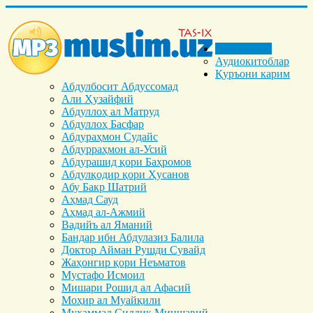
Бош саҳифа
Аудиокитоблар
Қуръони карим
Абдулбосит Абдуссомад
Али Ҳузайфий
Абдуллоҳ ал Матруд
Абдуллоҳ Басфар
Абдураҳмон Судайс
Абдурраҳмон ал-Усий
Абдурашид қори Баҳромов
Абдулқодир қори Ҳусанов
Абу Бакр Шатрий
Аҳмад Сауд
Аҳмад ал-Ажмий
Вадийъ ал Яманий
Бандар ибн Абдулазиз Балила
Доктор Айман Рушди Сувайд
Жаҳонгир қори Неъматов
Мустафо Исмоил
Мишари Рошид ал Афасий
Моҳир ал Муайқили
Муҳаммад Cиддиқ Миншавий