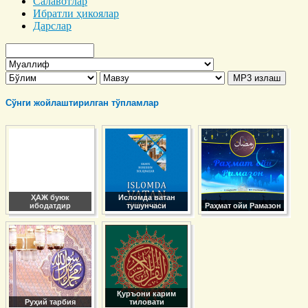
Салавотлар
Ибратли ҳикоялар
Дарслар
Сўнги жойлаштирилган тўпламлар
ҲАЖ буюк
Исломда ватан
ибодатдир
тушунчаси
Раҳмат ойи Рамазон
Қуръони карим
Руҳий тарбия
тиловати