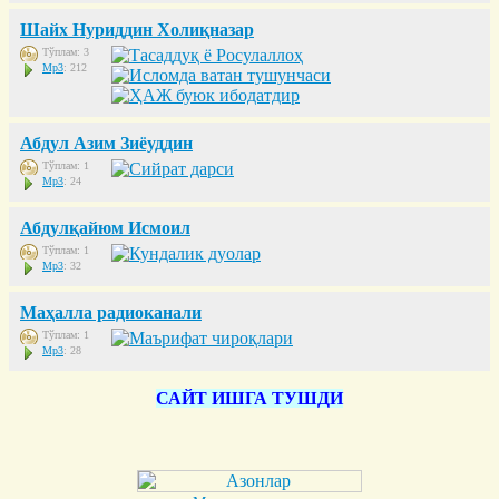
Шайх Нуриддин Холиқназар
Тўплам: 3
Mp3
: 212
Абдул Азим Зиёуддин
Тўплам: 1
Mp3
: 24
Абдулқайюм Исмоил
Тўплам: 1
Mp3
: 32
Маҳалла радиоканали
Тўплам: 1
Mp3
: 28
САЙТ ИШГА ТУШДИ