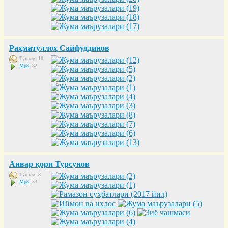
Раҳматуллоҳ Сайфуддинов
Тўплам: 10
Mp3
: 82
Анвар қори Турсунов
Тўплам: 8
Mp3
: 53