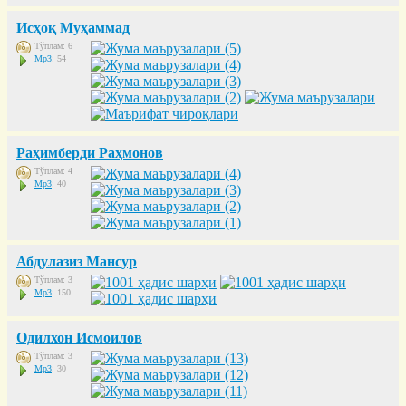
Исҳоқ Муҳаммад
Тўплам: 6
Mp3
: 54
Раҳимберди Раҳмонов
Тўплам: 4
Mp3
: 40
Абдулазиз Мансур
Тўплам: 3
Mp3
: 150
Одилхон Исмоилов
Тўплам: 3
Mp3
: 30