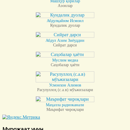
Машҳур қорилар
Азонлар
Абдулқайюм Исмоил
Кундалик дуолар
Абдул Азим Зиёуддин
Сийрат дарси
Муслим медиа
Саҳобалар ҳаёти
Усмонхон Алимов
Расулуллоҳ (с.а.в) мўъжизалари
Маҳалла радиоканали
Маърифат чироқлари
Мурожаат учун