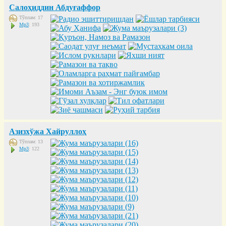
Салоҳиддин Абдуғаффор
Тўплам: 17
Mp3
: 193
Азизхўжа Хайруллоҳ
Тўплам: 13
Mp3
: 122