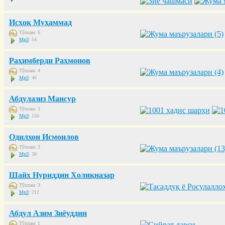
Исҳоқ Муҳаммад
Тўплам: 6
Mp3
: 54
Раҳимберди Раҳмонов
Тўплам: 4
Mp3
: 40
Абдулазиз Мансур
Тўплам: 3
Mp3
: 150
Одилхон Исмоилов
Тўплам: 3
Mp3
: 30
Шайх Нуриддин Холиқназар
Тўплам: 3
Mp3
: 212
Абдул Азим Зиёуддин
Тўплам: 1