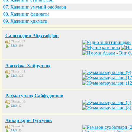
07. Ҳaжнинг умумий одоблaри
08. Ҳaжнинг фaзилaти
09. Ҳaжнинг ҳикмaти
Салоҳиддин Абдуғаффор
Тўплам: 17
Mp3
: 193
Азизхўжа Хайруллоҳ
Тўплам: 13
Mp3
: 122
Раҳматуллоҳ Сайфуддинов
Тўплам: 10
Mp3
: 82
Анвар қори Турсунов
Тўплам: 8
Mp3
: 53