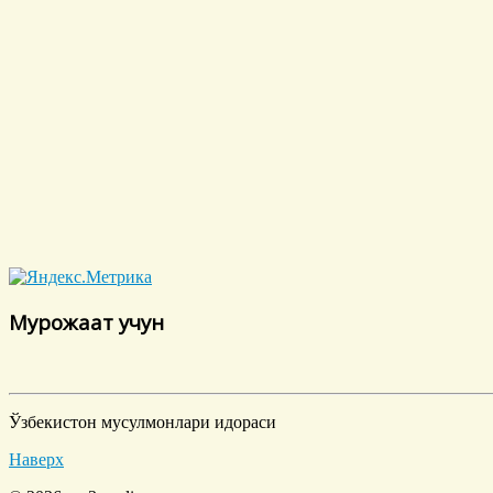
Мурожаат учун
Ўзбекистон мусулмонлари идораси
Наверх