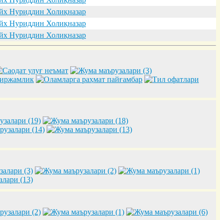
х Нуриддин Холиқназар
х Нуриддин Холиқназар
х Нуриддин Холиқназар