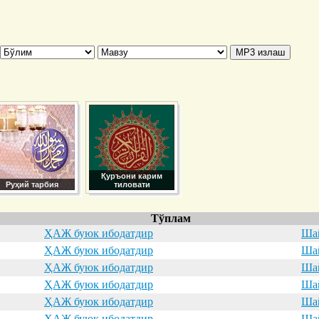
Қуръони карим
Руҳий тарбия
тиловати
Тўплам
ҲАЖ буюк ибодатдир
Шай
ҲАЖ буюк ибодатдир
Шай
ҲАЖ буюк ибодатдир
Шай
ҲАЖ буюк ибодатдир
Шай
ҲАЖ буюк ибодатдир
Шай
ҲАЖ буюк ибодатдир
Шай