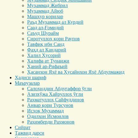
Муҳаммад Жибрил
Муҳаммад Айюб
Машҳур қорилар
Раъд Муҳаммад ал Курдий
Саад ал-Ғомидий
Саъуд Шурайм
Сиротуллоҳ қори Раупов
Тавфиқ ибн Саид
Фаҳд ал Кандарий
Халил Ҳусорий
Халифа ат Тунаижи
Ҳаний ар-Рифаъий
Ҳасанхон Яҳё ва Ҳусайнхон Яҳё Абдулмажид
Ҳадиси шариф
Маърузалар
Салоҳиддин Абдуғаффор ўғли
Азизхўжа Хайруллоҳ ўғли
Раҳматуллоҳ Сайфуддинов
Анвар қори Турсунов
Исҳоқ Муҳаммад
Одилхон Исмоилов
Раҳимберди Раҳмонов
Сийрат
Тажвид дарси