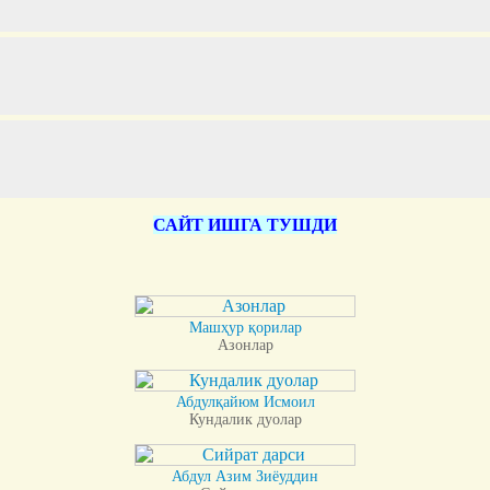
САЙТ ИШГА ТУШДИ
Машҳур қорилар
Азонлар
Абдулқайюм Исмоил
Кундалик дуолар
Абдул Азим Зиёуддин