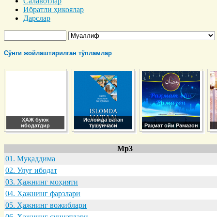
Салавотлар
Ибратли ҳикоялар
Дарслар
Сўнги жойлаштирилган тўпламлар
ҲАЖ буюк
Исломда ватан
ибодатдир
тушунчаси
Раҳмат ойи Рамазон
Mp3
01. Муқaддимa
02. Улуғ ибодaт
03. Ҳaжнинг моҳияти
04. Ҳaжнинг фaрзлaри
05. Ҳaжнинг вожиблaри
06. Ҳaжнинг суннaтлaри