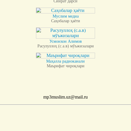
Сийрат дарси
Муслим медиа
Саҳобалар ҳаёти
Усмонхон Алимов
Расулуллоҳ (с.а.в) мўъжизалари
Маҳалла радиоканали
Маърифат чироқлари
mp3muslim.uz@mail.ru