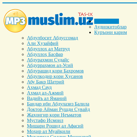
Бош саҳифа
Аудиокитоблар
Қуръони карим
Абдулбосит Абдуссомад
Али Ҳузайфий
Абдуллоҳ ал Матруд
Абдуллоҳ Басфар
Абдураҳмон Судайс
Абдурраҳмон ал-Усий
Абдурашид қори Баҳромов
Абдулқодир қори Ҳусанов
Абу Бакр Шатрий
Аҳмад Сауд
Аҳмад ал-Ажмий
Вадийъ ал Яманий
Бандар ибн Абдулазиз Балила
Доктор Айман Рушди Сувайд
Жаҳонгир қори Неъматов
Мустафо Исмоил
Мишари Рошид ал Афасий
Моҳир ал Муайқили
Муҳаммад Cиддиқ Миншавий