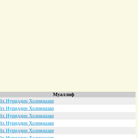
Муаллиф
х Нуриддин Холиқназар
х Нуриддин Холиқназар
х Нуриддин Холиқназар
х Нуриддин Холиқназар
х Нуриддин Холиқназар
х Нуриддин Холиқназар