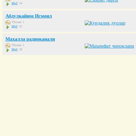
Mp3
: 24
Абдулқайюм Исмоил
Тўплам: 1
Mp3
: 32
Маҳалла радиоканали
Тўплам: 1
Mp3
: 28