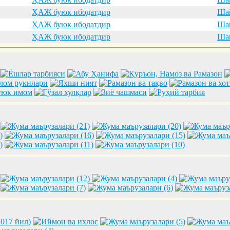
ҲАЖ буюк ибодатдир
Шай
ҲАЖ буюк ибодатдир
Шай
ҲАЖ буюк ибодатдир
Шай