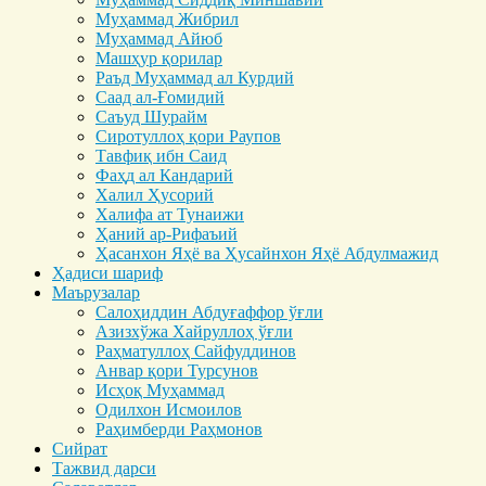
Муҳаммад Жибрил
Муҳаммад Айюб
Машҳур қорилар
Раъд Муҳаммад ал Курдий
Саад ал-Ғомидий
Саъуд Шурайм
Сиротуллоҳ қори Раупов
Тавфиқ ибн Саид
Фаҳд ал Кандарий
Халил Ҳусорий
Халифа ат Тунаижи
Ҳаний ар-Рифаъий
Ҳасанхон Яҳё ва Ҳусайнхон Яҳё Абдулмажид
Ҳадиси шариф
Маърузалар
Салоҳиддин Абдуғаффор ўғли
Азизхўжа Хайруллоҳ ўғли
Раҳматуллоҳ Сайфуддинов
Анвар қори Турсунов
Исҳоқ Муҳаммад
Одилхон Исмоилов
Раҳимберди Раҳмонов
Сийрат
Тажвид дарси