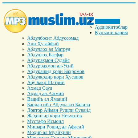
Бош саҳифа
Аудиокитоблар
Қуръони карим
Абдулбосит Абдуссомад
Али Ҳузайфий
Абдуллоҳ ал Матруд
Абдуллоҳ Басфар
Абдураҳмон Судайс
Абдурраҳмон ал-Усий
Абдурашид қори Баҳромов
Абдулқодир қори Ҳусанов
Абу Бакр Шатрий
Аҳмад Сауд
Аҳмад ал-Ажмий
Вадийъ ал Яманий
Бандар ибн Абдулазиз Балила
Доктор Айман Рушди Сувайд
Жаҳонгир қори Неъматов
Мустафо Исмоил
Мишари Рошид ал Афасий
Моҳир ал Муайқили
Муҳаммад Cиддиқ Миншавий