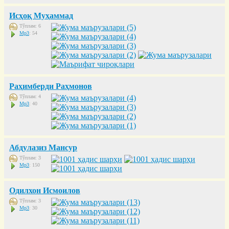
Исҳоқ Муҳаммад
Тўплам: 6
Mp3
: 54
Раҳимберди Раҳмонов
Тўплам: 4
Mp3
: 40
Абдулазиз Мансур
Тўплам: 3
Mp3
: 150
Одилхон Исмоилов
Тўплам: 3
Mp3
: 30