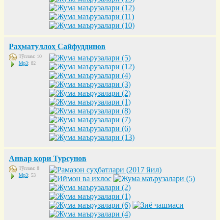
Раҳматуллоҳ Сайфуддинов
Тўплам: 10
Mp3
: 82
Анвар қори Турсунов
Тўплам: 8
Mp3
: 53