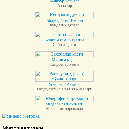
Машҳур қорилар
Азонлар
Абдулқайюм Исмоил
Кундалик дуолар
Абдул Азим Зиёуддин
Сийрат дарси
Муслим медиа
Саҳобалар ҳаёти
Усмонхон Алимов
Расулуллоҳ (с.а.в) мўъжизалари
Маҳалла радиоканали
Маърифат чироқлари
Мурожаат учун