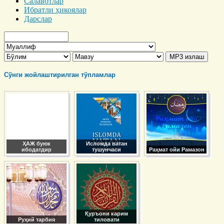
Салавотлар
Ибратли ҳикоялар
Дарслар
Сўнги жойлаштирилган тўпламлар
ҲАЖ буюк
Исломда ватан
ибодатдир
тушунчаси
Раҳмат ойи Рамазон
Қуръони карим
Руҳий тарбия
тиловати