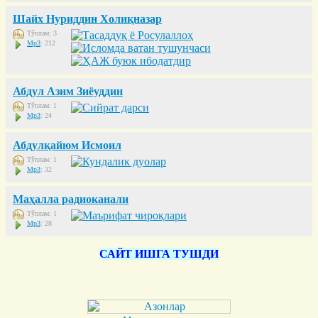
Шайх Нуриддин Холиқназар
Тўплам: 3
Mp3
: 212
Абдул Азим Зиёуддин
Тўплам: 1
Mp3
: 24
Абдулқайюм Исмоил
Тўплам: 1
Mp3
: 32
Маҳалла радиоканали
Тўплам: 1
Mp3
: 28
САЙТ ИШГА ТУШДИ