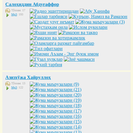
Салоҳиддин Абдуғаффор
Тўплам: 17
Mp3
: 193
Азизхўжа Хайруллоҳ
Тўплам: 13
Mp3
: 122