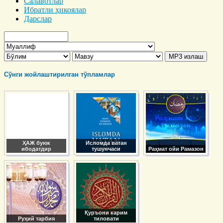
Салавотлар
Ибратли ҳикоялар
Дарслар
Сўнги жойлаштирилган тўпламлар
ҲАЖ буюк
Исломда ватан
ибодатдир
тушунчаси
Раҳмат ойи Рамазон
Қуръони карим
Руҳий тарбия
тиловати