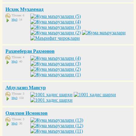
Исҳоқ Муҳаммад
Тўплам: 6
Mp3
: 54
Раҳимберди Раҳмонов
Тўплам: 4
Mp3
: 40
Абдулазиз Мансур
Тўплам: 3
Mp3
: 150
Одилхон Исмоилов
Тўплам: 3
Mp3
: 30