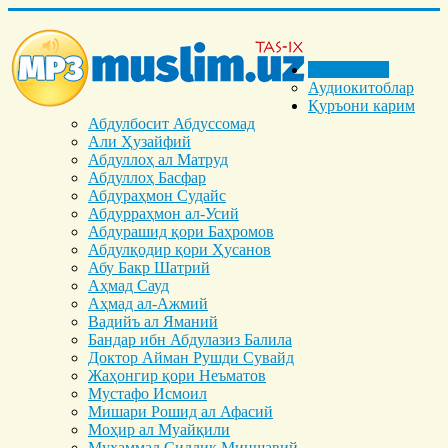
Бош саҳифа
Аудиокитоблар
Қуръони карим
Абдулбосит Абдуссомад
Али Ҳузайфий
Абдуллоҳ ал Матруд
Абдуллоҳ Басфар
Абдураҳмон Судайс
Абдурраҳмон ал-Усий
Абдурашид қори Баҳромов
Абдулқодир қори Ҳусанов
Абу Бакр Шатрий
Аҳмад Сауд
Аҳмад ал-Ажмий
Вадийъ ал Яманий
Бандар ибн Абдулазиз Балила
Доктор Айман Рушди Сувайд
Жаҳонгир қори Неъматов
Мустафо Исмоил
Мишари Рошид ал Афасий
Моҳир ал Муайқили
Муҳаммад Cиддиқ Миншавий