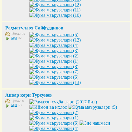
Раҳматуллоҳ Сайфуддинов
Тўплам: 10
Mp3
: 82
Анвар қори Турсунов
Тўплам: 8
Mp3
: 53