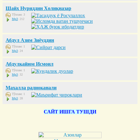
Шайх Нуриддин Холиқназар
Тўплам: 3
Mp3
: 212
Абдул Азим Зиёуддин
Тўплам: 1
Mp3
: 24
Абдулқайюм Исмоил
Тўплам: 1
Mp3
: 32
Маҳалла радиоканали
Тўплам: 1
Mp3
: 28
САЙТ ИШГА ТУШДИ