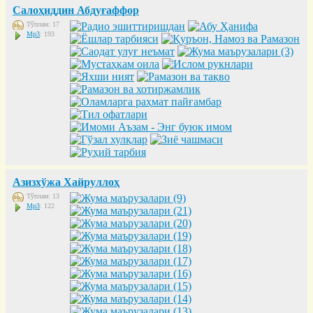
Салоҳиддин Абдуғаффор
Тўплам: 17
Mp3
: 193
Азизхўжа Хайруллоҳ
Тўплам: 13
Mp3
: 122