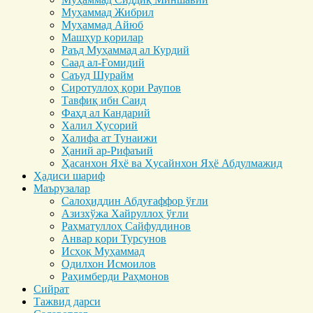
Муҳаммад Жибрил
Муҳаммад Айюб
Машҳур қорилар
Раъд Муҳаммад ал Курдий
Саад ал-Ғомидий
Саъуд Шурайм
Сиротуллоҳ қори Раупов
Тавфиқ ибн Саид
Фаҳд ал Кандарий
Халил Ҳусорий
Халифа ат Тунаижи
Ҳаний ар-Рифаъий
Ҳасанхон Яҳё ва Ҳусайнхон Яҳё Абдулмажид
Ҳадиси шариф
Маърузалар
Салоҳиддин Абдуғаффор ўғли
Азизхўжа Хайруллоҳ ўғли
Раҳматуллоҳ Сайфуддинов
Анвар қори Турсунов
Исҳоқ Муҳаммад
Одилхон Исмоилов
Раҳимберди Раҳмонов
Сийрат
Тажвид дарси