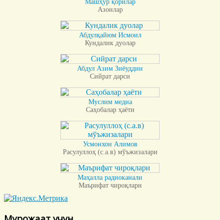
Машҳур қорилар
Азонлар
Абдулқайюм Исмоил
Кундалик дуолар
Абдул Азим Зиёуддин
Сийрат дарси
Муслим медиа
Саҳобалар ҳаёти
Усмонхон Алимов
Расулуллоҳ (с.а.в) мўъжизалари
Маҳалла радиоканали
Маърифат чироқлари
Мурожаат учун