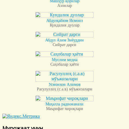
Машҳур қорилар
Азонлар
Абдулқайюм Исмоил
Кундалик дуолар
Абдул Азим Зиёуддин
Сийрат дарси
Муслим медиа
Саҳобалар ҳаёти
Усмонхон Алимов
Расулуллоҳ (с.а.в) мўъжизалари
Маҳалла радиоканали
Маърифат чироқлари
Мурожаат учун