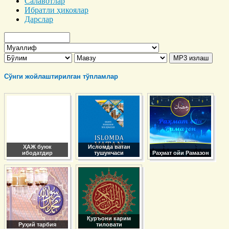
Салавотлар
Ибратли ҳикоялар
Дарслар
Сўнги жойлаштирилган тўпламлар
ҲАЖ буюк
Исломда ватан
ибодатдир
тушунчаси
Раҳмат ойи Рамазон
Қуръони карим
Руҳий тарбия
тиловати