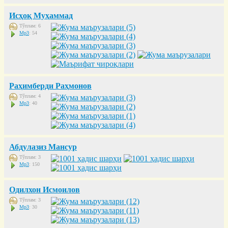
Исҳоқ Муҳаммад
Тўплам: 6
Mp3
: 54
Раҳимберди Раҳмонов
Тўплам: 4
Mp3
: 40
Абдулазиз Мансур
Тўплам: 3
Mp3
: 150
Одилхон Исмоилов
Тўплам: 3
Mp3
: 30