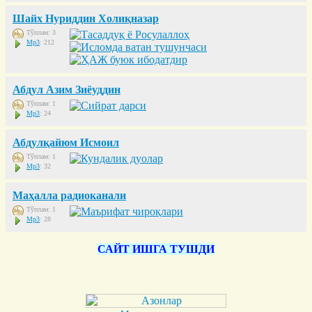
Шайх Нуриддин Холиқназар
Тўплам: 3
Mp3
: 212
Абдул Азим Зиёуддин
Тўплам: 1
Mp3
: 24
Абдулқайюм Исмоил
Тўплам: 1
Mp3
: 32
Маҳалла радиоканали
Тўплам: 1
Mp3
: 28
САЙТ ИШГА ТУШДИ