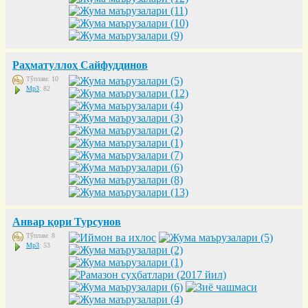
Раҳматуллоҳ Сайфуддинов
Тўплам: 10
Mp3
: 82
Анвар қори Турсунов
Тўплам: 8
Mp3
: 53