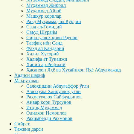
Муҳаммад Жибрил
Муҳаммад Айюб
Машҳур қорилар
Раъд Муҳаммад ал Курдий
Саад ал-Ғомидий
Саъуд Шурайм
Сиротуллоҳ қори Раупов
Тавфиқ ибн Саид
Фаҳд ал Кандарий
Халил Ҳусорий
Халифа ат Тунаижи
Ҳаний ар-Рифаъий
Ҳасанхон Яҳё ва Ҳусайнхон Яҳё Абдулмажид
Ҳадиси шариф
Маърузалар
Салоҳиддин Абдуғаффор ўғли
Азизхўжа Хайруллоҳ ўғли
Раҳматуллоҳ Сайфуддинов
Анвар қори Турсунов
Исҳоқ Муҳаммад
Одилхон Исмоилов
Раҳимберди Раҳмонов
Сийрат
Тажвид дарси