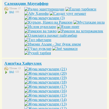
Салоҳиддин Абдуғаффор
Тўплам: 17
Mp3
: 193
Азизхўжа Хайруллоҳ
Тўплам: 13
Mp3
: 122