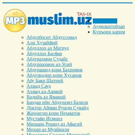
Бош саҳифа
Аудиокитоблар
Қуръони карим
Абдулбосит Абдуссомад
Али Ҳузайфий
Абдуллоҳ ал Матруд
Абдуллоҳ Басфар
Абдураҳмон Судайс
Абдурраҳмон ал-Усий
Абдурашид қори Баҳромов
Абдулқодир қори Ҳусанов
Абу Бакр Шатрий
Аҳмад Сауд
Аҳмад ал-Ажмий
Вадийъ ал Яманий
Бандар ибн Абдулазиз Балила
Доктор Айман Рушди Сувайд
Жаҳонгир қори Неъматов
Мустафо Исмоил
Мишари Рошид ал Афасий
Моҳир ал Муайқили
Муҳаммад Cиддиқ Миншавий