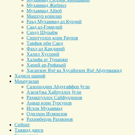
Муҳаммад Жибрил
Муҳаммад Айюб
Машҳур қорилар
Раъд Муҳаммад ал Курдий
Саад ал-Ғомидий
Саъуд Шурайм
Сиротуллоҳ қори Раупов
Тавфиқ ибн Саид
Фаҳд ал Кандарий
Халил Ҳусорий
Халифа ат Тунаижи
Ҳаний ар-Рифаъий
Ҳасанхон Яҳё ва Ҳусайнхон Яҳё Абдулмажид
Ҳадиси шариф
Маърузалар
Салоҳиддин Абдуғаффор ўғли
Азизхўжа Хайруллоҳ ўғли
Раҳматуллоҳ Сайфуддинов
Анвар қори Турсунов
Исҳоқ Муҳаммад
Одилхон Исмоилов
Раҳимберди Раҳмонов
Сийрат
Тажвид дарси