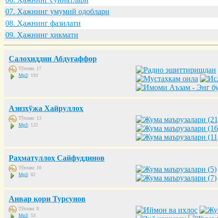
07. Ҳaжнинг умумий одоблaри
08. Ҳaжнинг фaзилaти
09. Ҳaжнинг ҳикмaти
Салоҳиддин Абдуғаффор
Тўплам: 17
Mp3
: 193
Азизхўжа Хайруллоҳ
Тўплам: 13
Mp3
: 122
Раҳматуллоҳ Сайфуддинов
Тўплам: 10
Mp3
: 82
Анвар қори Турсунов
Тўплам: 8
Mp3
: 53