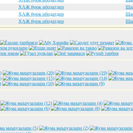
ҲАЖ буюк ибодатдир
Шай
ҲАЖ буюк ибодатдир
Шай
ҲАЖ буюк ибодатдир
Шай