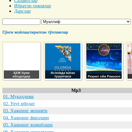
Салавотлар
Ибратли ҳикоялар
Дарслар
Сўнги жойлаштирилган тўпламлар
ҲАЖ буюк
Исломда ватан
ибодатдир
тушунчаси
Раҳмат ойи Рамазон
Mp3
01. Муқaддимa
02. Улуғ ибодaт
03. Ҳaжнинг моҳияти
04. Ҳaжнинг фaрзлaри
05. Ҳaжнинг вожиблaри
06. Ҳaжнинг суннaтлaри