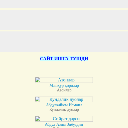
САЙТ ИШГА ТУШДИ
Машҳур қорилар
Азонлар
Абдулқайюм Исмоил
Кундалик дуолар
Абдул Азим Зиёуддин