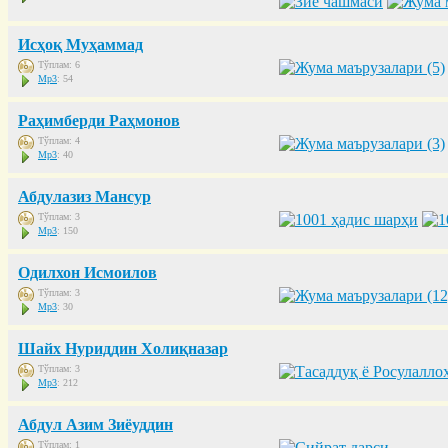
Исҳоқ Муҳаммад
Тўплам: 6
Mp3
: 54
Раҳимберди Раҳмонов
Тўплам: 4
Mp3
: 40
Абдулазиз Мансур
Тўплам: 3
Mp3
: 150
Одилхон Исмоилов
Тўплам: 3
Mp3
: 30
Шайх Нуриддин Холиқназар
Тўплам: 3
Mp3
: 212
Абдул Азим Зиёуддин
Тўплам: 1