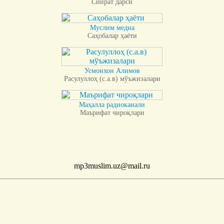
Сийрат дарси
Муслим медиа
Саҳобалар ҳаёти
Усмонхон Алимов
Расулуллоҳ (с.а.в) мўъжизалари
Маҳалла радиоканали
Маърифат чироқлари
mp3muslim.uz@mail.ru