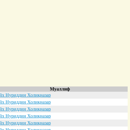
Муаллиф
х Нуриддин Холиқназар
х Нуриддин Холиқназар
х Нуриддин Холиқназар
х Нуриддин Холиқназар
х Нуриддин Холиқназар
х Нуриддин Холиқназар