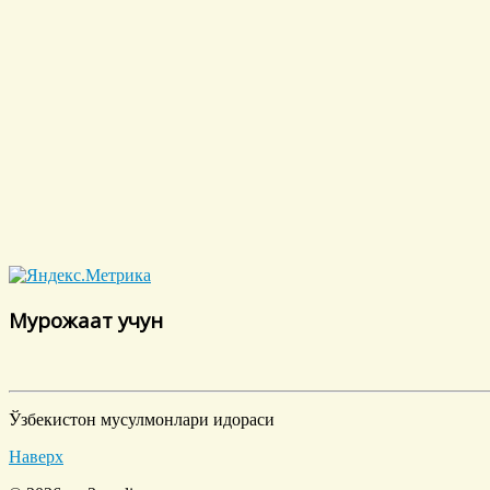
Мурожаат учун
Ўзбекистон мусулмонлари идораси
Наверх