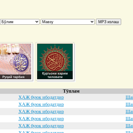
Қуръони карим
Руҳий тарбия
тиловати
Тўплам
ҲАЖ буюк ибодатдир
Шай
ҲАЖ буюк ибодатдир
Шай
ҲАЖ буюк ибодатдир
Шай
ҲАЖ буюк ибодатдир
Шай
ҲАЖ буюк ибодатдир
Шай
ҲАЖ буюк ибодатдир
Шай