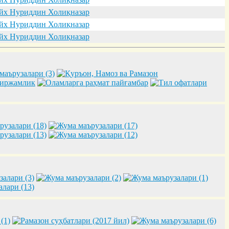
х Нуриддин Холиқназар
х Нуриддин Холиқназар
х Нуриддин Холиқназар