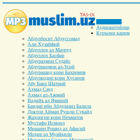
Бош саҳифа
Аудиокитоблар
Қуръони карим
Абдулбосит Абдуссомад
Али Ҳузайфий
Абдуллоҳ ал Матруд
Абдуллоҳ Басфар
Абдураҳмон Судайс
Абдурраҳмон ал-Усий
Абдурашид қори Баҳромов
Абдулқодир қори Ҳусанов
Абу Бакр Шатрий
Аҳмад Сауд
Аҳмад ал-Ажмий
Вадийъ ал Яманий
Бандар ибн Абдулазиз Балила
Доктор Айман Рушди Сувайд
Жаҳонгир қори Неъматов
Мустафо Исмоил
Мишари Рошид ал Афасий
Моҳир ал Муайқили
Муҳаммад Cиддиқ Миншавий