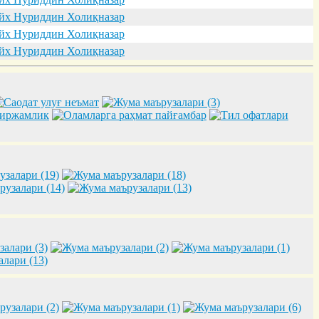
х Нуриддин Холиқназар
х Нуриддин Холиқназар
х Нуриддин Холиқназар