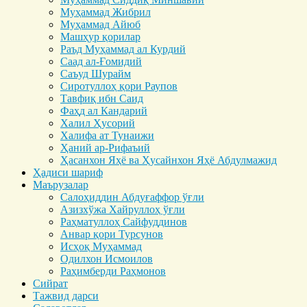
Муҳаммад Жибрил
Муҳаммад Айюб
Машҳур қорилар
Раъд Муҳаммад ал Курдий
Саад ал-Ғомидий
Саъуд Шурайм
Сиротуллоҳ қори Раупов
Тавфиқ ибн Саид
Фаҳд ал Кандарий
Халил Ҳусорий
Халифа ат Тунаижи
Ҳаний ар-Рифаъий
Ҳасанхон Яҳё ва Ҳусайнхон Яҳё Абдулмажид
Ҳадиси шариф
Маърузалар
Салоҳиддин Абдуғаффор ўғли
Азизхўжа Хайруллоҳ ўғли
Раҳматуллоҳ Сайфуддинов
Анвар қори Турсунов
Исҳоқ Муҳаммад
Одилхон Исмоилов
Раҳимберди Раҳмонов
Сийрат
Тажвид дарси