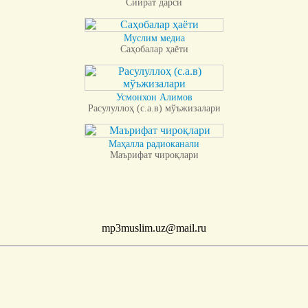
Сийрат дарси
Муслим медиа
Саҳобалар ҳаёти
Усмонхон Алимов
Расулуллоҳ (с.а.в) мўъжизалари
Маҳалла радиоканали
Маърифат чироқлари
mp3muslim.uz@mail.ru