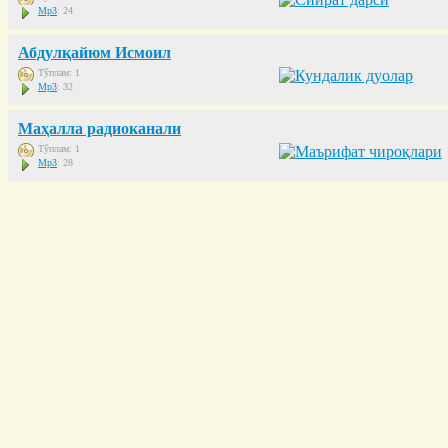
Mp3
: 24
Абдулқайюм Исмоил
Тўплам: 1
Mp3
: 32
Маҳалла радиоканали
Тўплам: 1
Mp3
: 28