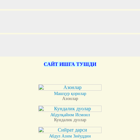
САЙТ ИШГА ТУШДИ
Машҳур қорилар
Азонлар
Абдулқайюм Исмоил
Кундалик дуолар
Абдул Азим Зиёуддин