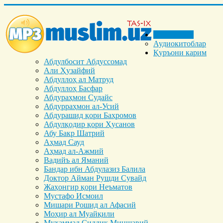
Бош саҳифа
Аудиокитоблар
Қуръони карим
Абдулбосит Абдуссомад
Али Ҳузайфий
Абдуллоҳ ал Матруд
Абдуллоҳ Басфар
Абдураҳмон Судайс
Абдурраҳмон ал-Усий
Абдурашид қори Баҳромов
Абдулқодир қори Ҳусанов
Абу Бакр Шатрий
Аҳмад Сауд
Аҳмад ал-Ажмий
Вадийъ ал Яманий
Бандар ибн Абдулазиз Балила
Доктор Айман Рушди Сувайд
Жаҳонгир қори Неъматов
Мустафо Исмоил
Мишари Рошид ал Афасий
Моҳир ал Муайқили
Муҳаммад Cиддиқ Миншавий