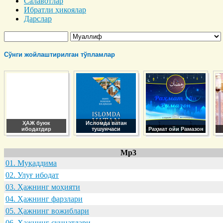
Салавотлар
Ибратли ҳикоялар
Дарслар
Сўнги жойлаштирилган тўпламлар
ҲАЖ буюк
Исломда ватан
ибодатдир
тушунчаси
Раҳмат ойи Рамазон
Mp3
01. Муқaддимa
02. Улуғ ибодaт
03. Ҳaжнинг моҳияти
04. Ҳaжнинг фaрзлaри
05. Ҳaжнинг вожиблaри
06. Ҳaжнинг суннaтлaри