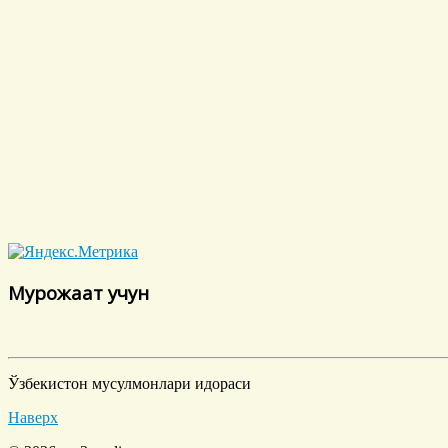
Мурожаат учун
Ўзбекистон мусулмонлари идораси
Наверх