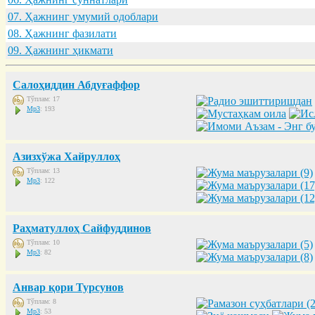
07. Ҳaжнинг умумий одоблaри
08. Ҳaжнинг фaзилaти
09. Ҳaжнинг ҳикмaти
Салоҳиддин Абдуғаффор
Тўплам: 17
Mp3
: 193
Азизхўжа Хайруллоҳ
Тўплам: 13
Mp3
: 122
Раҳматуллоҳ Сайфуддинов
Тўплам: 10
Mp3
: 82
Анвар қори Турсунов
Тўплам: 8
Mp3
: 53