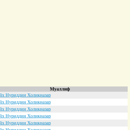
Муаллиф
х Нуриддин Холиқназар
х Нуриддин Холиқназар
х Нуриддин Холиқназар
х Нуриддин Холиқназар
х Нуриддин Холиқназар
х Нуриддин Холиқназар