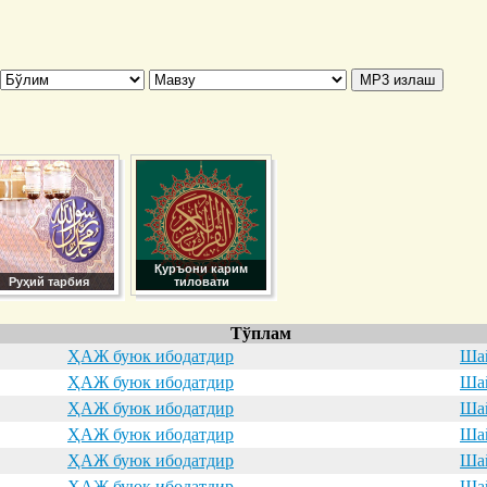
Қуръони карим
Руҳий тарбия
тиловати
Тўплам
ҲАЖ буюк ибодатдир
Шай
ҲАЖ буюк ибодатдир
Шай
ҲАЖ буюк ибодатдир
Шай
ҲАЖ буюк ибодатдир
Шай
ҲАЖ буюк ибодатдир
Шай
ҲАЖ буюк ибодатдир
Шай