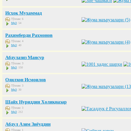
Исҳоқ Муҳаммад
Тўплам: 6
Mp3
: 54
Раҳимберди Раҳмонов
Тўплам: 4
Mp3
: 40
Абдулазиз Мансур
Тўплам: 3
Mp3
: 150
Одилхон Исмоилов
Тўплам: 3
Mp3
: 30
Шайх Нуриддин Холиқназар
Тўплам: 3
Mp3
: 212
Абдул Азим Зиёуддин
Тўплам: 1