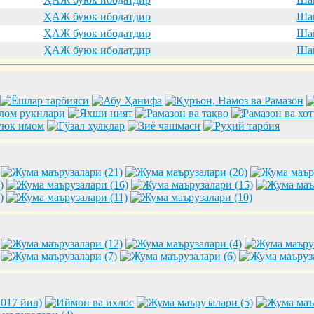
ҲАЖ буюк ибодатдир
Шай
ҲАЖ буюк ибодатдир
Шай
ҲАЖ буюк ибодатдир
Шай