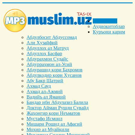
Бош саҳифа
Аудиокитоблар
Қуръони карим
Абдулбосит Абдуссомад
Али Ҳузайфий
Абдуллоҳ ал Матруд
Абдуллоҳ Басфар
Абдураҳмон Судайс
Абдурраҳмон ал-Усий
Абдурашид қори Баҳромов
Абдулқодир қори Ҳусанов
Абу Бакр Шатрий
Аҳмад Сауд
Аҳмад ал-Ажмий
Вадийъ ал Яманий
Бандар ибн Абдулазиз Балила
Доктор Айман Рушди Сувайд
Жаҳонгир қори Неъматов
Мустафо Исмоил
Мишари Рошид ал Афасий
Моҳир ал Муайқили
Муҳаммад Cиддиқ Миншавий