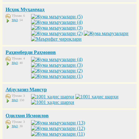
Исҳоқ Муҳаммад
Тўплам: 6
Mp3
: 54
Раҳимберди Раҳмонов
Тўплам: 4
Mp3
: 40
Абдулазиз Мансур
Тўплам: 3
Mp3
: 150
Одилхон Исмоилов
Тўплам: 3
Mp3
: 30