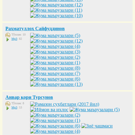
Раҳматуллоҳ Сайфуддинов
Тўплам: 10
Mp3
: 82
Анвар қори Турсунов
Тўплам: 8
Mp3
: 53