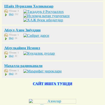
Шайх Нуриддин Холиқназар
Тўплам: 3
Mp3
: 212
Абдул Азим Зиёуддин
Тўплам: 1
Mp3
: 24
Абдулқайюм Исмоил
Тўплам: 1
Mp3
: 32
Маҳалла радиоканали
Тўплам: 1
Mp3
: 28
САЙТ ИШГА ТУШДИ