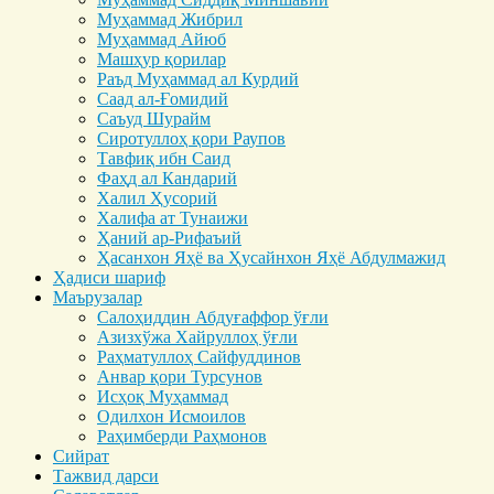
Муҳаммад Жибрил
Муҳаммад Айюб
Машҳур қорилар
Раъд Муҳаммад ал Курдий
Саад ал-Ғомидий
Саъуд Шурайм
Сиротуллоҳ қори Раупов
Тавфиқ ибн Саид
Фаҳд ал Кандарий
Халил Ҳусорий
Халифа ат Тунаижи
Ҳаний ар-Рифаъий
Ҳасанхон Яҳё ва Ҳусайнхон Яҳё Абдулмажид
Ҳадиси шариф
Маърузалар
Салоҳиддин Абдуғаффор ўғли
Азизхўжа Хайруллоҳ ўғли
Раҳматуллоҳ Сайфуддинов
Анвар қори Турсунов
Исҳоқ Муҳаммад
Одилхон Исмоилов
Раҳимберди Раҳмонов
Сийрат
Тажвид дарси