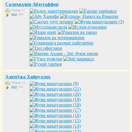
Салоҳиддин Абдуғаффор
Тўплам: 17
Mp3
: 193
Азизхўжа Хайруллоҳ
Тўплам: 13
Mp3
: 122