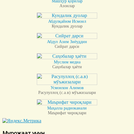
Машҳур қорилар
Азонлар
Абдулқайюм Исмоил
Кундалик дуолар
Абдул Азим Зиёуддин
Сийрат дарси
Муслим медиа
Саҳобалар ҳаёти
Усмонхон Алимов
Расулуллоҳ (с.а.в) мўъжизалари
Маҳалла радиоканали
Маърифат чироқлари
Мурожаат учун