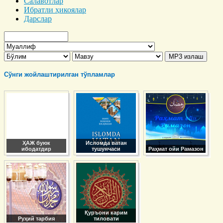
Салавотлар
Ибратли ҳикоялар
Дарслар
Сўнги жойлаштирилган тўпламлар
ҲАЖ буюк
Исломда ватан
ибодатдир
тушунчаси
Раҳмат ойи Рамазон
Қуръони карим
Руҳий тарбия
тиловати