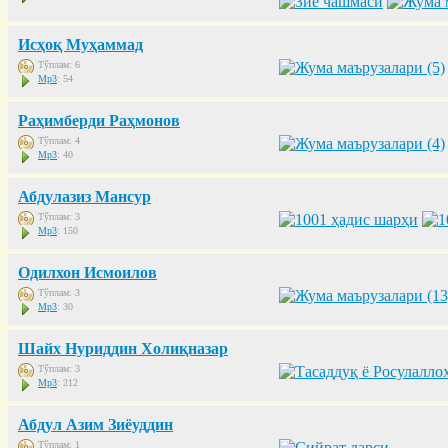
Исҳоқ Муҳаммад
Тўплам: 6
Mp3
: 54
Раҳимберди Раҳмонов
Тўплам: 4
Mp3
: 40
Абдулазиз Мансур
Тўплам: 3
Mp3
: 150
Одилхон Исмоилов
Тўплам: 3
Mp3
: 30
Шайх Нуриддин Холиқназар
Тўплам: 3
Mp3
: 212
Абдул Азим Зиёуддин
Тўплам: 1