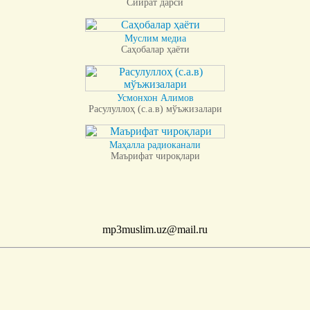
Сийрат дарси
Муслим медиа
Саҳобалар ҳаёти
Усмонхон Алимов
Расулуллоҳ (с.а.в) мўъжизалари
Маҳалла радиоканали
Маърифат чироқлари
mp3muslim.uz@mail.ru