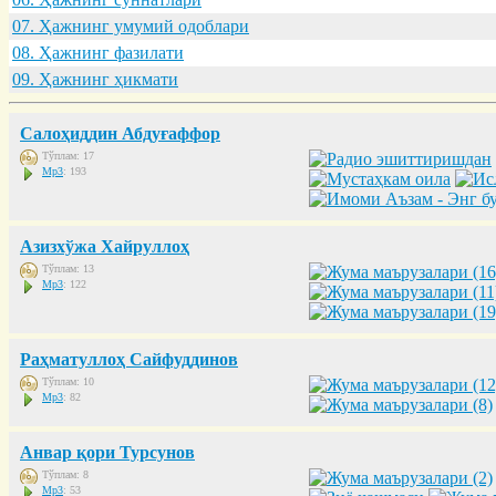
07. Ҳaжнинг умумий одоблaри
08. Ҳaжнинг фaзилaти
09. Ҳaжнинг ҳикмaти
Салоҳиддин Абдуғаффор
Тўплам: 17
Mp3
: 193
Азизхўжа Хайруллоҳ
Тўплам: 13
Mp3
: 122
Раҳматуллоҳ Сайфуддинов
Тўплам: 10
Mp3
: 82
Анвар қори Турсунов
Тўплам: 8
Mp3
: 53