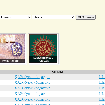
Қуръони карим
Руҳий тарбия
тиловати
Тўплам
ҲАЖ буюк ибодатдир
Шай
ҲАЖ буюк ибодатдир
Шай
ҲАЖ буюк ибодатдир
Шай
ҲАЖ буюк ибодатдир
Шай
ҲАЖ буюк ибодатдир
Шай
ҲАЖ буюк ибодатдир
Шай