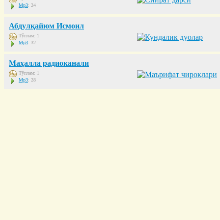
Mp3
: 24
Абдулқайюм Исмоил
Тўплам: 1
Mp3
: 32
Маҳалла радиоканали
Тўплам: 1
Mp3
: 28