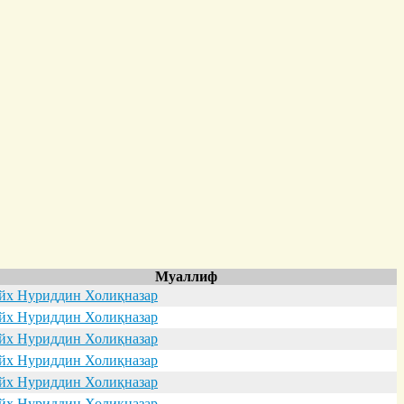
Муаллиф
х Нуриддин Холиқназар
х Нуриддин Холиқназар
х Нуриддин Холиқназар
х Нуриддин Холиқназар
х Нуриддин Холиқназар
х Нуриддин Холиқназар