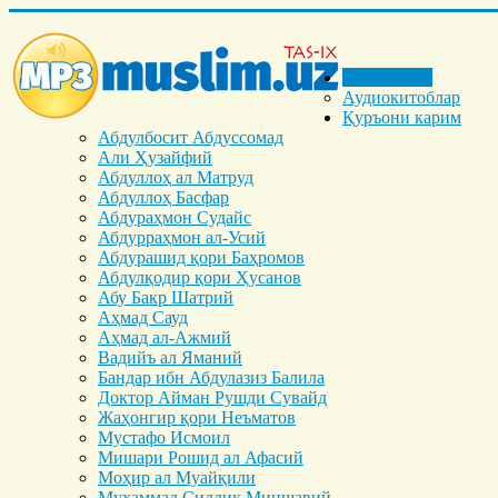
Бош саҳифа
Аудиокитоблар
Қуръони карим
Абдулбосит Абдуссомад
Али Ҳузайфий
Абдуллоҳ ал Матруд
Абдуллоҳ Басфар
Абдураҳмон Судайс
Абдурраҳмон ал-Усий
Абдурашид қори Баҳромов
Абдулқодир қори Ҳусанов
Абу Бакр Шатрий
Аҳмад Сауд
Аҳмад ал-Ажмий
Вадийъ ал Яманий
Бандар ибн Абдулазиз Балила
Доктор Айман Рушди Сувайд
Жаҳонгир қори Неъматов
Мустафо Исмоил
Мишари Рошид ал Афасий
Моҳир ал Муайқили
Муҳаммад Cиддиқ Миншавий