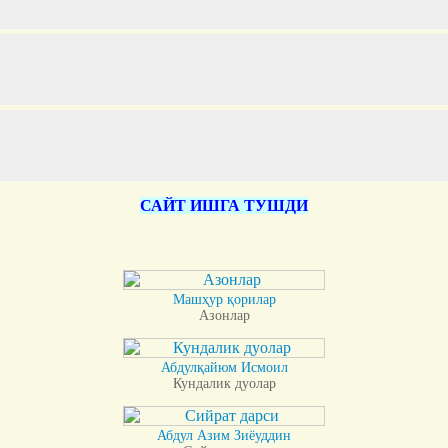
САЙТ ИШГА ТУШДИ
Машҳур қорилар
Азонлар
Абдулқайюм Исмоил
Кундалик дуолар
Абдул Азим Зиёуддин