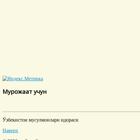
Мурожаат учун
Ўзбекистон мусулмонлари идораси
Наверх