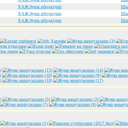
ҲАЖ буюк ибодатдир
Шай
ҲАЖ буюк ибодатдир
Шай
ҲАЖ буюк ибодатдир
Шай