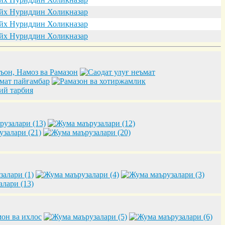
х Нуриддин Холиқназар
х Нуриддин Холиқназар
х Нуриддин Холиқназар