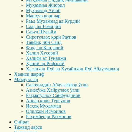
Муҳаммад Жибрил
Муҳаммад Айюб
Машҳур қорилар
Раъд Муҳаммад ал Курдий
Саад ал-Ғомидий
Саъуд Шурайм
Сиротуллоҳ қори Раупов
Тавфиқ ибн Саид
Фаҳд ал Кандарий
Халил Ҳусорий
Халифа ат Тунаижи
Ҳаний ар-Рифаъий
Ҳасанхон Яҳё ва Ҳусайнхон Яҳё Абдулмажид
Ҳадиси шариф
Маърузалар
Салоҳиддин Абдуғаффор ўғли
Азизхўжа Хайруллоҳ ўғли
Раҳматуллоҳ Сайфуддинов
Анвар қори Турсунов
Исҳоқ Муҳаммад
Одилхон Исмоилов
Раҳимберди Раҳмонов
Сийрат
Тажвид дарси