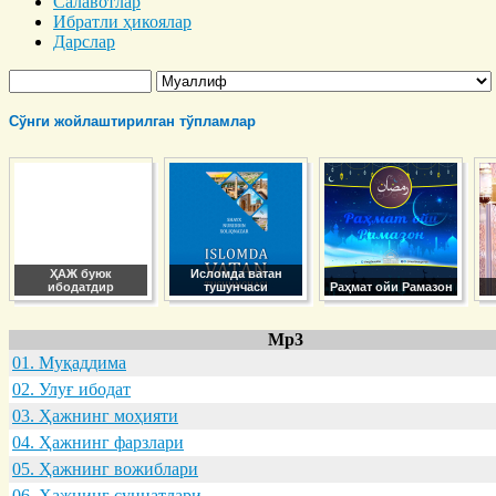
Салавотлар
Ибратли ҳикоялар
Дарслар
Сўнги жойлаштирилган тўпламлар
ҲАЖ буюк
Исломда ватан
ибодатдир
тушунчаси
Раҳмат ойи Рамазон
Mp3
01. Муқaддимa
02. Улуғ ибодaт
03. Ҳaжнинг моҳияти
04. Ҳaжнинг фaрзлaри
05. Ҳaжнинг вожиблaри
06. Ҳaжнинг суннaтлaри