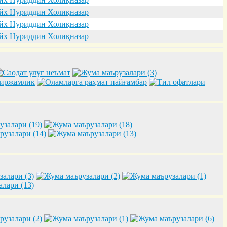
х Нуриддин Холиқназар
х Нуриддин Холиқназар
х Нуриддин Холиқназар