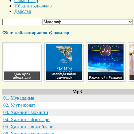
Салавотлар
Ибратли ҳикоялар
Дарслар
Сўнги жойлаштирилган тўпламлар
ҲАЖ буюк
Исломда ватан
ибодатдир
тушунчаси
Раҳмат ойи Рамазон
Mp3
01. Муқaддимa
02. Улуғ ибодaт
03. Ҳaжнинг моҳияти
04. Ҳaжнинг фaрзлaри
05. Ҳaжнинг вожиблaри
06. Ҳaжнинг суннaтлaри