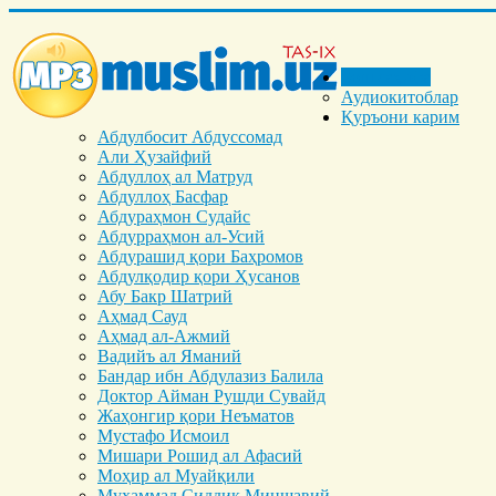
Бош саҳифа
Аудиокитоблар
Қуръони карим
Абдулбосит Абдуссомад
Али Ҳузайфий
Абдуллоҳ ал Матруд
Абдуллоҳ Басфар
Абдураҳмон Судайс
Абдурраҳмон ал-Усий
Абдурашид қори Баҳромов
Абдулқодир қори Ҳусанов
Абу Бакр Шатрий
Аҳмад Сауд
Аҳмад ал-Ажмий
Вадийъ ал Яманий
Бандар ибн Абдулазиз Балила
Доктор Айман Рушди Сувайд
Жаҳонгир қори Неъматов
Мустафо Исмоил
Мишари Рошид ал Афасий
Моҳир ал Муайқили
Муҳаммад Cиддиқ Миншавий