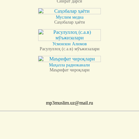
Сийрат дарси
Муслим медиа
Саҳобалар ҳаёти
Усмонхон Алимов
Расулуллоҳ (с.а.в) мўъжизалари
Маҳалла радиоканали
Маърифат чироқлари
mp3muslim.uz@mail.ru