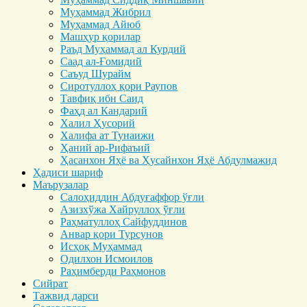
Муҳаммад Жибрил
Муҳаммад Айюб
Машҳур қорилар
Раъд Муҳаммад ал Курдий
Саад ал-Ғомидий
Саъуд Шурайм
Сиротуллоҳ қори Раупов
Тавфиқ ибн Саид
Фаҳд ал Кандарий
Халил Ҳусорий
Халифа ат Тунаижи
Ҳаний ар-Рифаъий
Ҳасанхон Яҳё ва Ҳусайнхон Яҳё Абдулмажид
Ҳадиси шариф
Маърузалар
Салоҳиддин Абдуғаффор ўғли
Азизхўжа Хайруллоҳ ўғли
Раҳматуллоҳ Сайфуддинов
Анвар қори Турсунов
Исҳоқ Муҳаммад
Одилхон Исмоилов
Раҳимберди Раҳмонов
Сийрат
Тажвид дарси