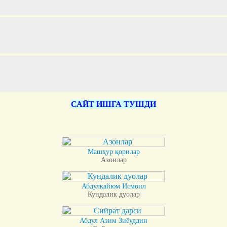
САЙТ ИШГА ТУШДИ
Машҳур қорилар
Азонлар
Абдулқайюм Исмоил
Кундалик дуолар
Абдул Азим Зиёуддин