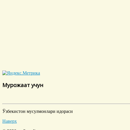
Мурожаат учун
Ўзбекистон мусулмонлари идораси
Наверх