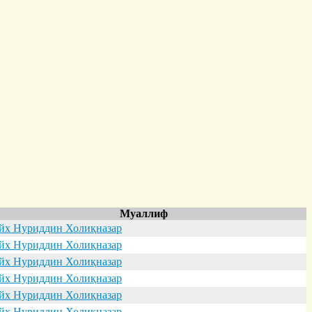
Муаллиф
х Нуриддин Холиқназар
х Нуриддин Холиқназар
х Нуриддин Холиқназар
х Нуриддин Холиқназар
х Нуриддин Холиқназар
х Нуриддин Холиқназар