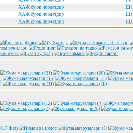
ҲАЖ буюк ибодатдир
Шай
ҲАЖ буюк ибодатдир
Шай
ҲАЖ буюк ибодатдир
Шай