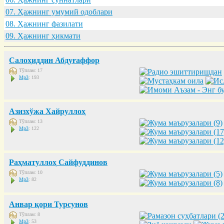
07. Ҳaжнинг умумий одоблaри
08. Ҳaжнинг фaзилaти
09. Ҳaжнинг ҳикмaти
Салоҳиддин Абдуғаффор
Тўплам: 17
Mp3
: 193
Азизхўжа Хайруллоҳ
Тўплам: 13
Mp3
: 122
Раҳматуллоҳ Сайфуддинов
Тўплам: 10
Mp3
: 82
Анвар қори Турсунов
Тўплам: 8
Mp3
: 53