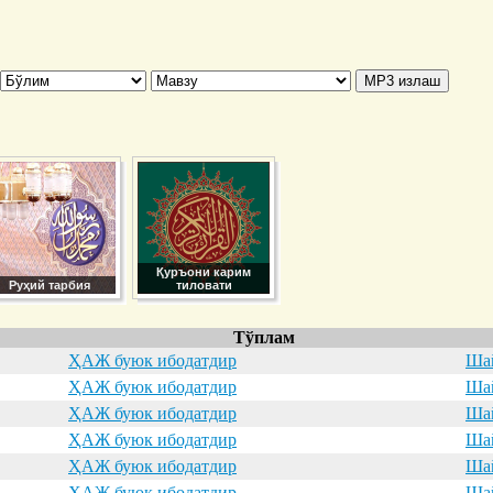
Қуръони карим
Руҳий тарбия
тиловати
Тўплам
ҲАЖ буюк ибодатдир
Шай
ҲАЖ буюк ибодатдир
Шай
ҲАЖ буюк ибодатдир
Шай
ҲАЖ буюк ибодатдир
Шай
ҲАЖ буюк ибодатдир
Шай
ҲАЖ буюк ибодатдир
Шай