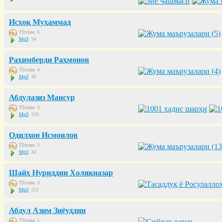
Исҳоқ Муҳаммад
Тўплам: 6
Mp3
: 54
Раҳимберди Раҳмонов
Тўплам: 4
Mp3
: 40
Абдулазиз Мансур
Тўплам: 3
Mp3
: 150
Одилхон Исмоилов
Тўплам: 3
Mp3
: 30
Шайх Нуриддин Холиқназар
Тўплам: 3
Mp3
: 212
Абдул Азим Зиёуддин
Тўплам: 1