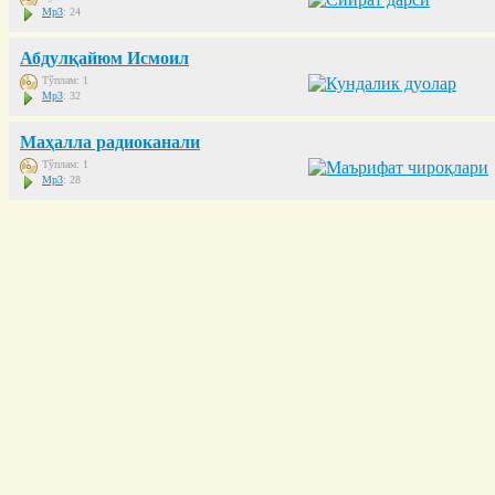
Mp3
: 24
Абдулқайюм Исмоил
Тўплам: 1
Mp3
: 32
Маҳалла радиоканали
Тўплам: 1
Mp3
: 28