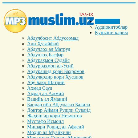
Бош саҳифа
Аудиокитоблар
Қуръони карим
Абдулбосит Абдуссомад
Али Ҳузайфий
Абдуллоҳ ал Матруд
Абдуллоҳ Басфар
Абдураҳмон Судайс
Абдурраҳмон ал-Усий
Абдурашид қори Баҳромов
Абдулқодир қори Ҳусанов
Абу Бакр Шатрий
Аҳмад Сауд
Аҳмад ал-Ажмий
Вадийъ ал Яманий
Бандар ибн Абдулазиз Балила
Доктор Айман Рушди Сувайд
Жаҳонгир қори Неъматов
Мустафо Исмоил
Мишари Рошид ал Афасий
Моҳир ал Муайқили
Муҳаммад Cиддиқ Миншавий