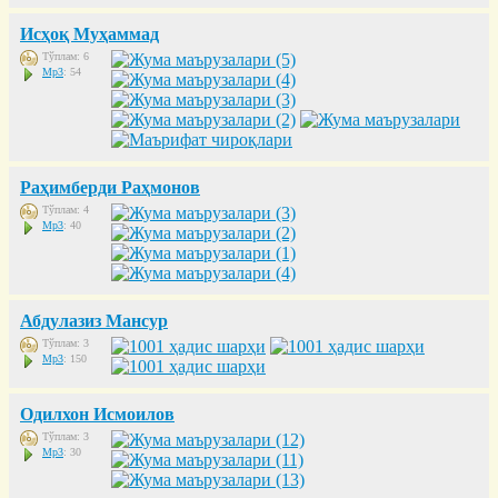
Исҳоқ Муҳаммад
Тўплам: 6
Mp3
: 54
Раҳимберди Раҳмонов
Тўплам: 4
Mp3
: 40
Абдулазиз Мансур
Тўплам: 3
Mp3
: 150
Одилхон Исмоилов
Тўплам: 3
Mp3
: 30