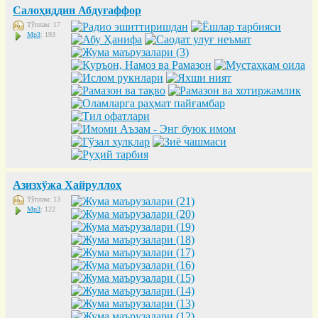
Салоҳиддин Абдуғаффор
Тўплам: 17
Mp3
: 193
Азизхўжа Хайруллоҳ
Тўплам: 13
Mp3
: 122