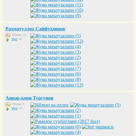
Раҳматуллоҳ Сайфуддинов
Тўплам: 10
Mp3
: 82
Анвар қори Турсунов
Тўплам: 8
Mp3
: 53