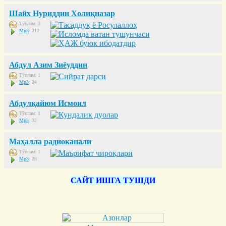
Шайх Нуриддин Холиқназар
Тўплам: 3
Mp3
: 212
Абдул Азим Зиёуддин
Тўплам: 1
Mp3
: 24
Абдулқайюм Исмоил
Тўплам: 1
Mp3
: 32
Маҳалла радиоканали
Тўплам: 1
Mp3
: 28
САЙТ ИШГА ТУШДИ