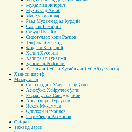
Муҳаммад Жибрил
Муҳаммад Айюб
Машҳур қорилар
Раъд Муҳаммад ал Курдий
Саад ал-Ғомидий
Саъуд Шурайм
Сиротуллоҳ қори Раупов
Тавфиқ ибн Саид
Фаҳд ал Кандарий
Халил Ҳусорий
Халифа ат Тунаижи
Ҳаний ар-Рифаъий
Ҳасанхон Яҳё ва Ҳусайнхон Яҳё Абдулмажид
Ҳадиси шариф
Маърузалар
Салоҳиддин Абдуғаффор ўғли
Азизхўжа Хайруллоҳ ўғли
Раҳматуллоҳ Сайфуддинов
Анвар қори Турсунов
Исҳоқ Муҳаммад
Одилхон Исмоилов
Раҳимберди Раҳмонов
Сийрат
Тажвид дарси