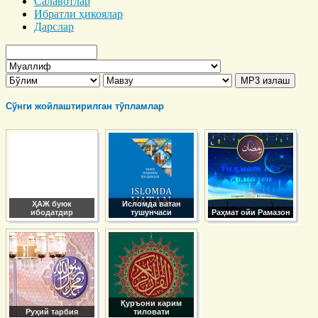
Салавотлар
Ибратли ҳикоялар
Дарслар
Сўнги жойлаштирилган тўпламлар
ҲАЖ буюк
Исломда ватан
ибодатдир
тушунчаси
Раҳмат ойи Рамазон
Қуръони карим
Руҳий тарбия
тиловати