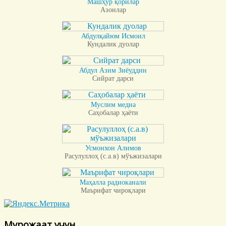
Машҳур қорилар
Азонлар
Абдулқайюм Исмоил
Кундалик дуолар
Абдул Азим Зиёуддин
Сийрат дарси
Муслим медиа
Саҳобалар ҳаёти
Усмонхон Алимов
Расулуллоҳ (с.а.в) мўъжизалари
Маҳалла радиоканали
Маърифат чироқлари
Мурожаат учун